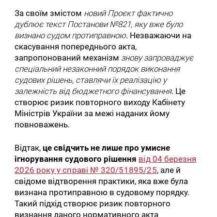
За своїм змістом
новий Проєкт фактично
дублює текст Постанови №821, яку вже було
визнано судом протиправною
. Незважаючи на
скасування попереднього акта,
запропонований механізм
знову запроваджує
спеціальний незаконний порядок виконання
судових рішень, ставлячи їх реалізацію у
залежність від бюджетного фінансування
. Це
створює ризик повторного виходу Кабінету
Міністрів України за межі наданих йому
повноважень.
Відтак,
це свідчить не лише про умисне
ігнорування судового рішення
від 04 березня
2026 року у справі № 320/51895/25
, але й
свідоме відтворення практики, яка вже була
визнана протиправною в судовому порядку.
Такий підхід створює ризик повторного
визнання даного нормативного акта