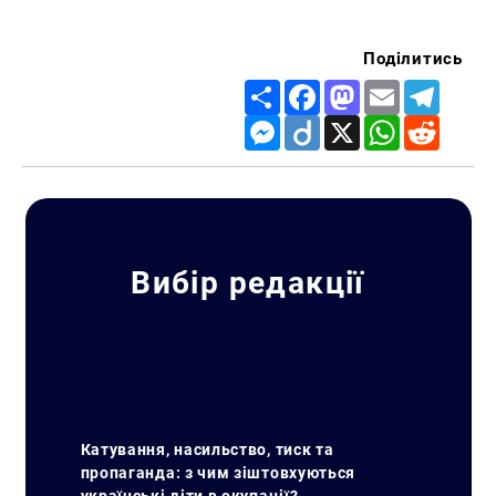
Поділитись
Share
Facebook
Mastodon
Email
Telegr
Messenger
Diigo
X
WhatsApp
Reddit
Вибір редакції
Катування, насильство, тиск та
пропаганда: з чим зіштовхуються