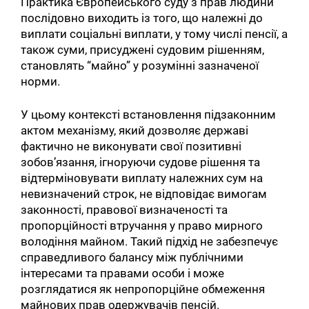
Практика Європейського суду з прав людини
послідовно виходить із того, що належні до
виплати соціальні виплати, у тому числі пенсії, а
також суми, присуджені судовим рішенням,
становлять “майно” у розумінні зазначеної
норми.
У цьому контексті встановлення підзаконним
актом механізму, який дозволяє державі
фактично не виконувати свої позитивні
зобовʼязання, ігноруючи судове рішення та
відтерміновувати виплату належних сум на
невизначений строк, не відповідає вимогам
законності, правової визначеності та
пропорційності втручання у право мирного
володіння майном. Такий підхід не забезпечує
справедливого балансу між публічними
інтересами та правами особи і може
розглядатися як непропорційне обмеження
майнових прав одержувачів пенсій.