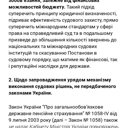
зобов’язання, залежне від фінансових
можливостей бюджету.
Такий підхід
суперечить принципу юридичної визначеності,
підриває ефективність судового захисту, прямо
суперечить міжнародним стандартам у сфері
права на справедливий суд та в подальшому
призведе до збільшення кількості звернень до
національних та міжнародних судових
інституцій та скасуванню Постанови в
судовому порядку, що матиме як фінансові, так
і репутаційні наслідки для держави.
2. Щодо запровадження урядом механізму
виконання судових рішень, не передбаченого
законами України.
Закон України “Про загальнообов’язкове
державне пенсійне страхування” № 1058-IV від
9 липня 2003 року (далі – Закон № 1058) також
не надає Кабінету Міністрів України повноважень