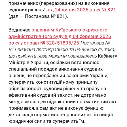
призначених (перерахованих) на виконання
судових рішень”
від 14 липня 2025 року № 821
(далі – Постанова № 821).
Водночас
рішенням Київського окружного
адміністративного суду від 04 березня 2026
року у справі № 320/51895/25
Постанова №
821 визнана протиправною та нечинною як така,
що прийнята поза межами повноважень
Кабінету
Міністрів України, оскільки встановлює
спеціальний порядок виконання судових
рішень, не передбачений законами України,
суперечить конституційному принципу
обов’язковості судових рішень та праву на
ефективний судовий захист, не дотримано
мету, з якою цей підзаконний нормативний акт
приймався, а сам акт не виконує функцію
деталізації нормативно-правових актів вищої
юридичної сили та суперечить їм.