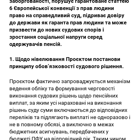
заборгованості, порушує гарантоване статтею
6 Європейської конвенції з прав людини
право на справедливий суд, підриває довіру
до держави як гаранта прав людини та може
призвести до нових судових спорів і
зростання соціальної напруги серед
одержувачів пенсій.
1. Щодо нівелювання Проєктом постанови
принципу обов’язковості судового рішення.
Проєктом фактично запроваджується механізм
ведення обліку та формування черговості
виконання судових рішень щодо пенсійних
виплат, за яким усі нараховані на виконання
рішень суду суми включаються до відповідних
переліків та підлягають виплаті не одноразово і
не в повному обсязі, а виключно в межах
бюджетних асигнувань, передбачених у
бюджеті ПФУ на відповідний рік. Таким чином,