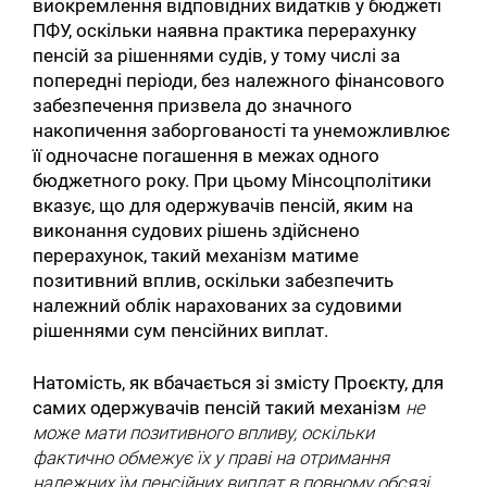
виокремлення відповідних видатків у бюджеті
ПФУ, оскільки наявна практика перерахунку
пенсій за рішеннями судів, у тому числі за
попередні періоди, без належного фінансового
забезпечення призвела до значного
накопичення заборгованості та унеможливлює
її одночасне погашення в межах одного
бюджетного року. При цьому Мінсоцполітики
вказує, що для одержувачів пенсій, яким на
виконання судових рішень здійснено
перерахунок, такий механізм матиме
позитивний вплив, оскільки забезпечить
належний облік нарахованих за судовими
рішеннями сум пенсійних виплат.
Натомість, як вбачається зі змісту Проєкту, для
самих одержувачів пенсій такий механізм
не
може мати позитивного впливу, оскільки
фактично обмежує їх у праві на отримання
належних їм пенсійних виплат в повному обсязі
,