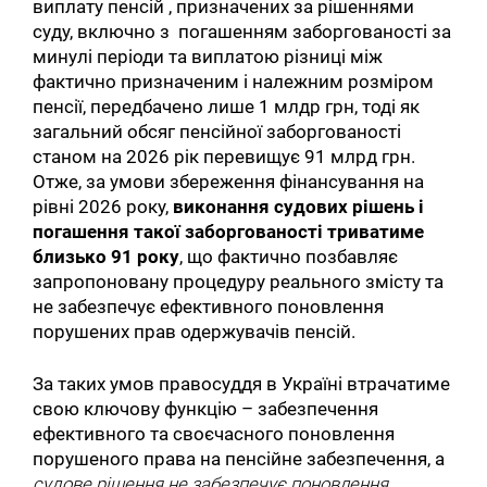
виплату пенсій , призначених за рішеннями
суду, включно з погашенням заборгованості за
минулі періоди та виплатою різниці між
фактично призначеним і належним розміром
пенсії, передбачено лише 1 млдр грн, тоді як
загальний обсяг пенсійної заборгованості
станом на 2026 рік перевищує 91 млрд грн.
Отже, за умови збереження фінансування на
рівні 2026 року,
виконання судових рішень і
погашення такої заборгованості триватиме
близько
91 року
, що фактично позбавляє
запропоновану процедуру реального змісту та
не забезпечує ефективного поновлення
порушених прав одержувачів пенсій.
За таких умов правосуддя в Україні втрачатиме
свою ключову функцію – забезпечення
ефективного та своєчасного поновлення
порушеного права на пенсійне забезпечення, а
судове рішення не забезпечує поновлення