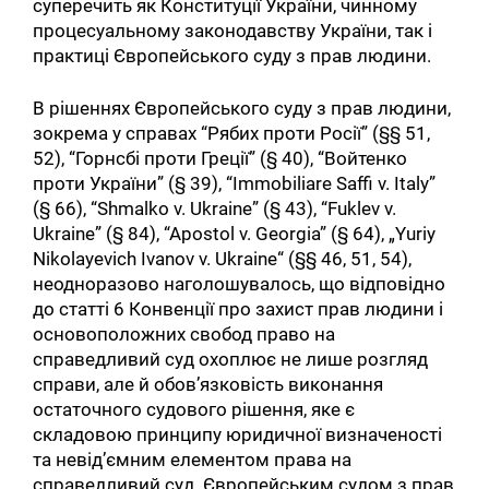
суперечить як Конституції України, чинному
процесуальному законодавству України, так і
практиці Європейського суду з прав людини.
В рішеннях Європейського суду з прав людини,
зокрема у справах “Рябих проти Росії” (§§ 51,
52), “Горнсбі проти Греції” (§ 40), “Войтенко
проти України” (§ 39), “Immobiliare Saffi v. Italy”
(§ 66), “Shmalko v. Ukraine” (§ 43), “Fuklev v.
Ukraine” (§ 84), “Apostol v. Georgia” (§ 64), „Yuriy
Nikolayevich Ivanov v. Ukraine“ (§§ 46, 51, 54),
неодноразово наголошувалось, що відповідно
до статті 6 Конвенції про захист прав людини і
основоположних свобод право на
справедливий суд охоплює не лише розгляд
справи, але й обов’язковість виконання
остаточного судового рішення, яке є
складовою принципу юридичної визначеності
та невід’ємним елементом права на
справедливий суд. Європейським судом з прав