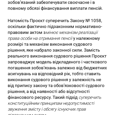
зобов’язаний забезпечувати своєчасне і в
повному обсязі фінансування виплати пенсій.
Натомість Проєкт суперечить Закону № 1058,
оскільки фактично підзаконним нормативно-
правовим актом з
мінює механізм реалізації
права особи на отримання пенсії
у належному
розмірі та механізм виконання судового
рішення, яке набрало законної сили. Замість
реального виконання судового рішення Проєкт
запроваджує модель відкладеного і часткового
погашення зобов’язань залежно від бюджетних
асигнувань на відповідний рік, тобто ставить
виконання судового рішення у залежність не
від припису закону та обов’язковості судового
рішення, а від наявності або відсутності
фінансового ресурсу. Такий підхід
суперечить
конституційним принципам недопустимості
звуження змісту і обсягу існуючих прав
підзаконним актом.