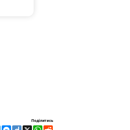
Поділитись
Telegram
Messenger
Diigo
X
WhatsApp
Reddit