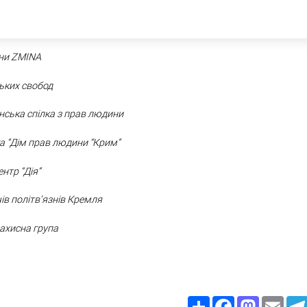
ни ZMINA
ьких свобод
інська спілка з прав людини
а “Дім прав людини “Крим”
нтр “Дія”
ів політвʼязнів Кремля
ахисна група
Share
Facebook
Mastodon
Email