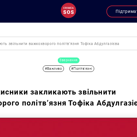
Підтрима
ть звільнити важкохворого політв’язня Тофіка Абдулгазієва
Звернення
#Важливо
#Політв'язні
исники закликають звільнити
рого політв’язня Тофіка Абдулгазі