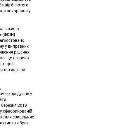
54
від 6 лютого
ння покарання у
на захисту
ь (ФСІН)
іагностовано
ну у виправних
лошення рішення
омо, що сторона
но, що в
ез що його не
,
ачею продуктів у
мати
7 березня 2019
 у сфабрикованій
а хвиля свавільних
 активісти були