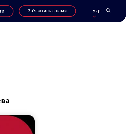
Зв'язатись з нами
укр
ти
єва