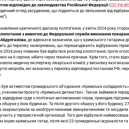
тою відповідно до законодавства Російської Федерації
(
ПП РФ №
едичний огляд засуджених, що подаються до звільнення від відбува
ою”).
новлення критичного діагнозу політв’язня, у квітні 2024 року сторо
клопотання з вимогою до Федеральної служби виконання покаран
 Абдулгазієва
, де адвокати зазначили, що у кримського татарина д
дить до переліку захворювань, що перешкоджають відбуванню термі
ня 2024 року повинен був відбутися розгляд клопотання, проте ого
ено на 6 серпня, нібито через технічні причини. Крім того, стало від
вела медичну експертизу лікарської комісії, у висновку якої вказа
утні хвороби, які зазначені у переліку відповідної постанови РФ, чер
и.
в був активістом громадського об’єднання «Кримська солідарність»
 учасником проєкту «Кримське дитинство». Також займався перед
м, відвідував суди з політично мотивованих справ, приходив підтри
а обшуки у їхніх будинках. Та після другого обшуку у його будинку, 2
а заарештували за необґрунтованими звинуваченнями та засудили
 участь у терористичній організації. Того дня відбулася наймасовіш
х інших кримських татар, після якої 23 громадянські журналісти та