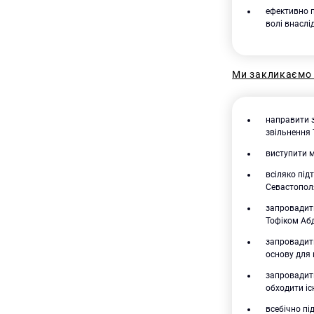
ефективно п
волі внаслід
Ми закликаємо 
направити з
звільнення 
виступити м
всіляко під
Севастопол
запровадити
Тофіком Аб
запровадити
основу для 
запровадити
обходити і
всебічно пі