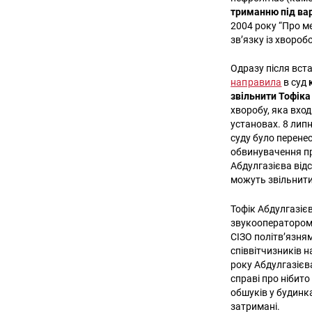
триманню під вар
2004 року “Про м
зв’язку із хвороб
Одразу після вста
направила
в суд
звільнити Тофіка
хворобу, яка вхо
установах. 8 лип
суду було перенес
обвинувачення про
Абдулгазієва відс
можуть звільнит
Тофік Абдулгазіє
звукооператором,
СІЗО політв’язня
співвітчизників н
року Абдулгазієв
справі про нібито
обшуків у будинка
затримані.