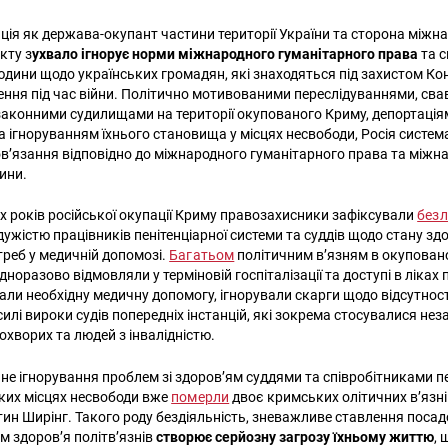
ція як держава-окупант частини території України та сторона міжн
кту з
ухвало ігнорує норми міжнародного гуманітарного права
та 
дини щодо українських громадян, які знаходяться під захистом Кон
ення під час війни. Політично мотивованими переслідуваннями, св
законними судилищами на території окупованого Криму, депортація
та ігноруванням їхнього становища у місцях несвободи, Росія систе
бов’язання відповідно до міжнародного гуманітарного права та міжн
ини.
х років російської окупації Криму правозахисники зафіксували
безл
дужістю працівників пенітенціарної системи та суддів щодо стану зд
потреб у медичній допомозі.
Багатьом
політичним в’язням в окупован
еодноразово відмовляли у терміновій госпіталізації та доступі в ліках
вали необхідну медичну допомогу, ігнорували скарги щодо відсутнос
илі вироки судів попередніх інстанцій, які зокрема стосувалися не
хворих та людей з інвалідністю.
не ігнорування проблем зі здоров’ям суддями та співробітниками п
ьких місцях несвободи вже
померли
двоє кримських олітичних в’язн
тин Ширінг. Такого роду бездіяльність, зневажливе ставлення посад
Пошук за запитом:
м здоров’я політв’язнів
створює серйозну загрозу їхньому життю
, 