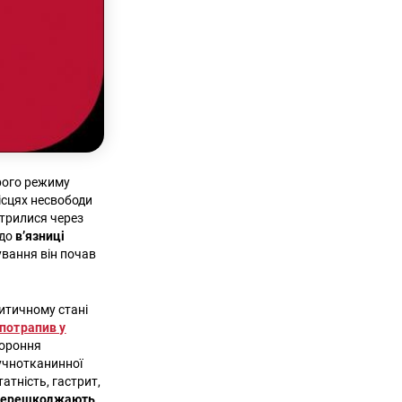
орого режиму
ісцях несвободи
стрилися через
 до
в’язниці
пування він почав
ритичному стані
потрапив у
тороння
лучнотканинної
атність, гастрит,
і перешкоджають