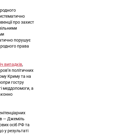
ародного
систематично
венції про захист
авільними
ми
матично порушує
ародного права
іч випадків
,
оров’я політичних
ому Криму та на
 попри гостру
ті меддопомоги, а
законно
енітенціарних
ів — Джеміль
ових осіб РФ та
що у результаті