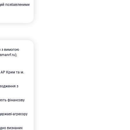
юдей позбавленими
й з вимогою
manrf.ru);
 АР Крим та м.
вводження з
чують фінансову
 державі-агресору
одно визнаних