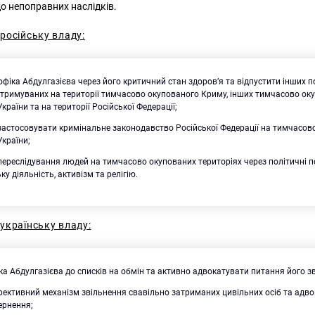
о непоправних наслідків.
російську владу:
офіка Абдулгазієва через його критичний стан здоров’я та відпустити інших по
утримуваних на території тимчасово окупованого Криму, інших тимчасово ок
країни та на території Російської Федерації;
застосовувати кримінальне законодавство Російської Федерації на тимчасов
України;
ереслідування людей на тимчасово окупованих територіях через політичні п
ку діяльність, активізм та релігію.
українську владу:
ка Абдулгазієва до списків на обмін та активно адвокатувати питання його з
ективний механізм звільнення свавільно затриманих цивільних осіб та адв
ернення;