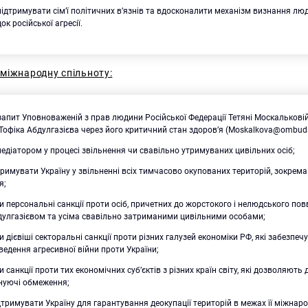
ідтримувати сім’ї політичних в’язнів та вдосконалити механізм визнання л
ок російської агресії.
міжнародну спільноту:
апит Уповноваженій з прав людини Російської Федерації Тетяні Москалькові
Тофіка Абдулгазієва через його критичний стан здоров’я (Moskalkova@ombuds
едіатором у процесі звільнення чи свавільно утримуваних цивільних осіб;
тримувати Україну у звільненні всіх тимчасово окупованих територій, зокрема
я;
 персональні санкції проти осіб, причетних до жорстокого і нелюдського по
дулгазієвом та усіма свавільно затриманими цивільними особами;
 дієвіші секторальні санкції проти різних галузей економіки РФ, які забезпе
ведення агресивної війни проти України;
 санкції проти тих економічних суб’єктів з різних країн світу, які дозволяють
снуючі обмеження;
дтримувати Україну для гарантування деокупації територій в межах її міжнар