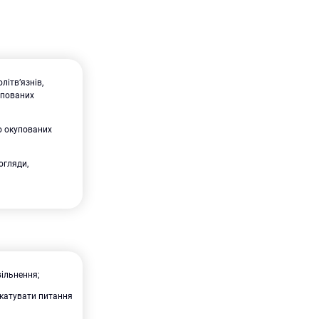
літв’язнів,
упованих
о окупованих
огляди,
вільнення;
окатувати питання