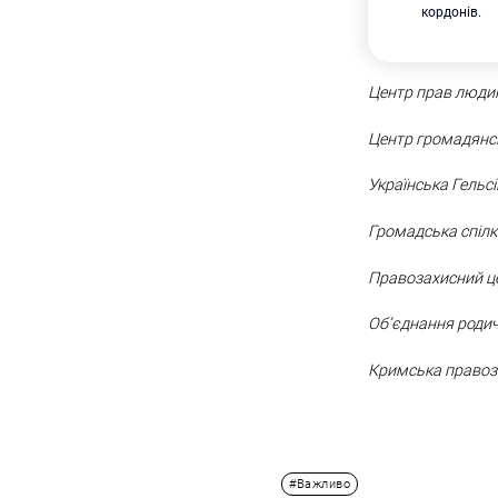
кордонів.
Центр прав люди
Центр громадянс
Українська Гельс
Громадська спілк
Правозахисний це
Обʼєднання родич
Кримська правоз
#Важливо