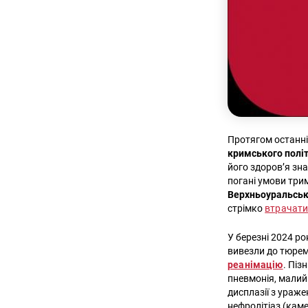
Протягом останніх
кримського політ
його здоров’я зн
погані умови три
Верхньоуральськ
стрімко
втрачати
У березні 2024 р
вивезли до тюремн
реанімацію
. Піз
пневмонія, малий 
дисплазії з ураже
нефролітіаз (каме