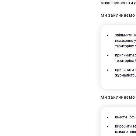
може призвести д
Ми закликаємо 
звільнити Т
незаконно 
територіях У
припинити 
територіях 
припинити п
журналістсь
Ми закликаємо 
внести Тофі
виробити еф
їхнього пов