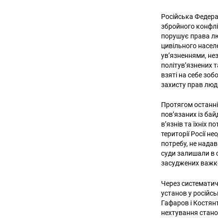
Російська Федера
збройного конфлі
порушує права лю
цивільного насел
ув’язненнями, не
політув’язнених 
взяті на себе зо
захисту прав люд
Протягом останні
пов’язаних із бай
в’язнів та їхніх 
території Росії н
потребу, не нада
суди залишали в с
засуджених важко
Через систематич
установ у російс
Гафаров і Костян
нехтування стано