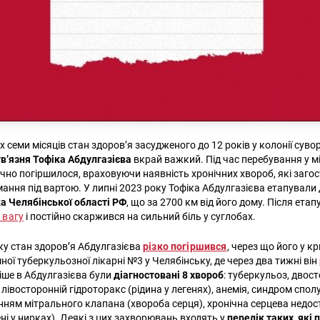
 семи місяців стан здоров’я засудженого до 12 років у колонії сув
в’язня Тофіка Абдулгазієва
вкрай важкий. Під час перебування у м
ачно погіршилося, враховуючи наявність хронічних хвороб, які заго
мання під вартою. У липні 2023 року Тофіка Абдулгазієва етапували
а Челябінської області РФ
, що за 2700 км від його дому. Після ета
 вагу
і постійно скаржився на сильний біль у суглобах.
оку стан здоров’я Абдулгазієва
різко погіршився
, через що його у к
ої туберкульозної лікарні №3 у Челябінську, де через два тижні він
ніше в Абдулгазієва були
діагностовані 8 хвороб
: туберкульоз, двос
лівосторонній гідроторакс (рідина у легенях), анемія, синдром спо
нням мітрального клапана (хвороба серця), хронічна серцева недост
ні у нирках). Деякі з цих захворювань входять у
перелік таких, як