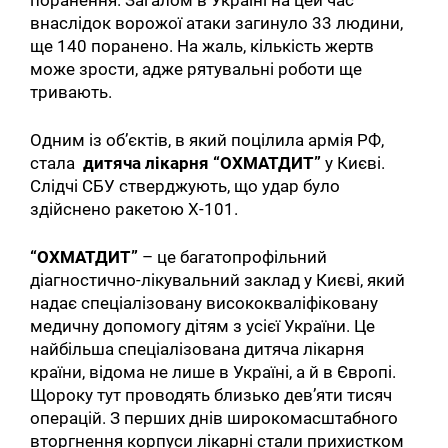
внаслідок ворожої атаки загинуло 33 людини,
ще 140 поранено. На жаль, кількість жертв
може зрости, адже рятувальні роботи ще
тривають.
Одним із об’єктів, в який поцілила армія РФ,
стала
дитяча лікарня “ОХМАТДИТ”
у Києві.
Слідчі СБУ стверджують, що удар було
здійснено ракетою Х-101.
“ОХМАТДИТ”
– це багатопрофільний
діагностично-лікувальний заклад у Києві, який
надає спеціалізовану висококваліфіковану
медичну допомогу дітям з усієї України. Це
найбільша спеціалізована дитяча лікарня
країни, відома не лише в Україні, а й в Європі.
Щороку тут проводять близько девʼяти тисяч
операцій. З перших днів широкомасштабного
вторгнення корпуси лікарні стали прихистком