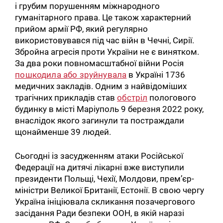
і грубим порушенням міжнародного
гуманітарного права. Це також характерний
прийом армії РФ, який регулярно
використовувався під час війн в Чечні, Сирії.
Збройна агресія проти України не є винятком.
За два роки повномасштабної війни Росія
пошкодила або зруйнувала
в Україні 1736
медичних закладів. Одним з найвідоміших
трагічних прикладів став
обстріл
пологового
будинку в місті Маріуполь 9 березня 2022 року,
внаслідок якого загинули та постраждали
щонайменше 39 людей.
Сьогодні із засудженням атаки Російської
Федерації на дитячі лікарні вже виступили
президенти Польщі, Чехії, Молдови, прем’єр-
міністри Великої Британії, Естонії. В свою чергу
Україна ініціювала скликання позачергового
засідання Ради безпеки ООН, в якій наразі