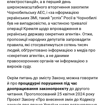
електростанцій», а в перший день
широкомасштабного вторгнення захопили
Чорнобильську АЕС, і «за нформацією
українських ЗМІ, такий “успіх” Росії в Чорнобилі
був не випадковістю, а частиною тривалої
операції Кремля щодо впровадження в
українську державу секретних агентів». Отже,
пропозиції народних депутатів запровадити
правила, які стосуватимуться сотень тисяч
людей, обґрунтовано інформацією з медіа про
«секретних агентів», а не даними
правоохоронних органів чи інформацією з
вироків суду.
Окрім питань до змісту Закону, можна говорити
й про
процедурні порушення під час
доопрацювання законопроєкту
до другого
читання. Проголосований 25 квітня 2024 року
Проєкт Закону «Про внесення змін до Кодексу
законів про працю України щодо встановлення