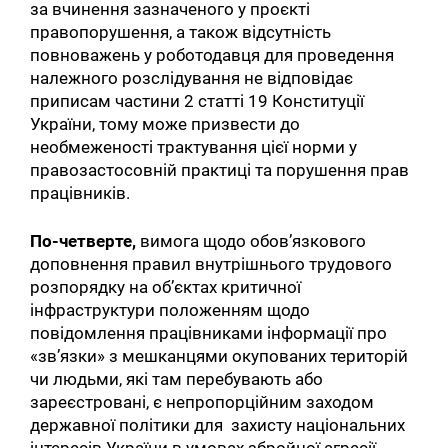
за вчинення зазначеного у проєкті
правопорушення, а також відсутність
повноважень у роботодавця для проведення
належного розслідування не відповідає
приписам частини 2 статті 19 Конституції
України, тому може призвести до
необмеженості трактування цієї норми у
правозастосовній практиці та порушення прав
працівників.
По-четверте,
вимога щодо обов’язкового
доповнення правил внутрішнього трудового
розпорядку на об’єктах критичної
інфраструктури положенням щодо
повідомлення працівниками інформації про
«зв’язки» з мешканцями окупованих територій
чи людьми, які там перебувають або
зареєстровані, є непропорційним заходом
державної політики для захисту національних
інтересів України в умовах збройної агресії