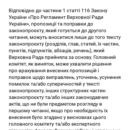
Відповідно до частини 1 статті 116 Закону
України «Про Регламент Верховної Ради
України», пропозиції та поправки до
законопроєкту, який готується до другого
читання, можуть вноситися лише до того тексту
законопроєкту (розділів, глав, статей, їх частин,
пунктів, підпунктів, абзаців, речень), який
Верховна Рада прийняла за основу. Головний
комітет, як виняток, може ухвалити рішення
про врахування внесених пропозицій і
поправок щодо виправлень, уточнень, усунення
помилок та/або суперечностей у тексті
законопроєкту, інших структурних частин
законопроєкту та/або інших законодавчих
актів, що не були предметом розгляду в
першому читанні, якщо про необхідність їх
внесення було згадано у висновках цього
головного комітету та/або експертного
Пошук за запитом: