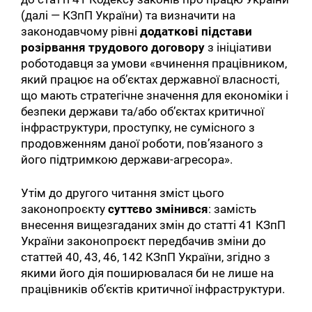
(далі — КЗпП України) та визначити на
законодавчому рівні
додаткові підстави
розірвання трудового договору
з ініціативи
роботодавця за умови «вчинення працівником,
який працює на об’єктах державної власності,
що мають стратегічне значення для економіки і
безпеки держави та/або об’єктах критичної
інфраструктури, проступку, не сумісного з
продовженням даної роботи, пов’язаного з
його підтримкою держави-агресора».
Утім до другого читання зміст цього
законопроєкту
суттєво змінився
: замість
внесення вищезгаданих змін до статті 41 КЗпП
України законопроєкт передбачив зміни до
статтей 40, 43, 46, 142 КЗпП України, згідно з
якими його дія поширювалася би не лише на
працівників обʼєктів критичної інфраструктури.