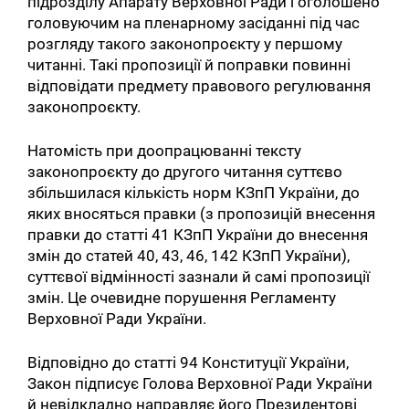
підрозділу Апарату Верховної Ради і оголошено
головуючим на пленарному засіданні під час
розгляду такого законопроєкту у першому
читанні. Такі пропозиції й поправки повинні
відповідати предмету правового регулювання
законопроєкту.
Натомість при доопрацюванні тексту
законопроєкту до другого читання суттєво
збільшилася кількість норм КЗпП України, до
яких вносяться правки (з пропозицій внесення
правки до статті 41 КЗпП України до внесення
змін до статей 40, 43, 46, 142 КЗпП України),
суттєвої відмінності зазнали й самі пропозиції
змін. Це очевидне порушення Регламенту
Верховної Ради України.
Відповідно до статті 94 Конституції України,
Закон підписує Голова Верховної Ради України
й невідкладно направляє його Президентові