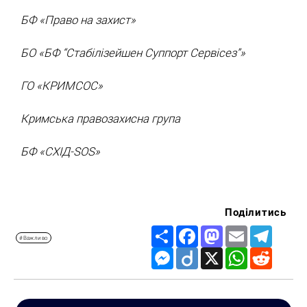
БФ «Право на захист»
БО «БФ “Стабілізейшен Суппорт Сервісез”»
ГО «КРИМСОС»
Кримська правозахисна група
БФ «СХІД-SOS»
Поділитись
Share
Facebook
Mastodon
Email
Telegr
#Важливо
Messenger
Diigo
X
WhatsApp
Reddit