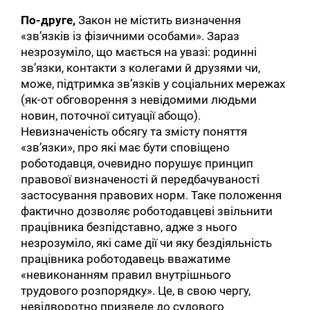
По-друге,
Закон не містить визначення
«зв’язків із фізичними особами». Зараз
незрозуміло, що мається на увазі: родинні
зв’язки, контакти з колегами й друзями чи,
може, підтримка зв’язків у соціальних мережах
(як-от обговорення з невідомими людьми
новин, поточної ситуації абощо).
Невизначеність обсягу та змісту поняття
«зв’язки», про які має бути сповіщено
роботодавця, очевидно порушує принцип
правової визначеності й передбачуваності
застосування правових норм. Таке положення
фактично дозволяє роботодавцеві звільнити
працівника безпідставно, адже з нього
незрозуміло, які саме дії чи яку бездіяльність
працівника роботодавець вважатиме
«невиконанням правил внутрішнього
трудового розпорядку». Це, в свою чергу,
невідворотно призведе до судового