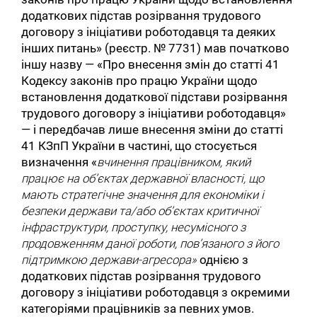
додаткових підстав розірвання трудового
договору з ініціативи роботодавця та деяких
інших питань» (реєстр. № 7731) мав початково
іншу назву — «Про внесення змін до статті 41
Кодексу законів про працю України щодо
встановлення додаткової підстави розірвання
трудового договору з ініціативи роботодавця»
— і передбачав лише внесення зміни до статті
41 КЗпП України в частині, що стосується
визначення «
вчинення працівником, який
працює на об’єктах державної власності, що
мають стратегічне значення для економіки і
безпеки держави та/або об’єктах критичної
інфраструктури, проступку, несумісного з
продовженням даної роботи, пов’язаного з його
підтримкою держави-агресора»
однією з
додаткових підстав розірвання трудового
договору з ініціативи роботодавця з окремими
категоріями працівників за певних умов.