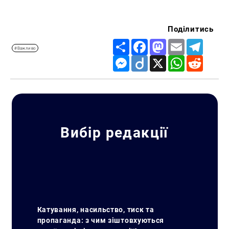
Поділитись
Share
Facebook
Mastodon
Email
Telegr
#Важливо
Messenger
Diigo
X
WhatsApp
Reddit
Вибір редакції
Катування, насильство, тиск та
пропаганда: з чим зіштовхуються