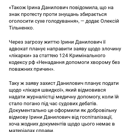
«Також Ірина Данилович повідомила, що на
знак протесту проти знущань збирається
оголосити сухе голодування», — додає Олексій
Тільненко.
Через загрозу життю Ірини Данилович її
адвокат планує направити заяву щодо злочину
«лікарки» за статтею 124 Кримінального
кодексу рф «Ненадання допомоги хворому без
поважних причин».
Таку ж заяву захист Данилович планує подати
щодо «лікаря швидкої», який відмовився
надати журналістці медичну допомогу, коли їй
стало погано під час судових дебатів.
Документально це оформили як добровільну
відмову Ірини Данилович від госпіталізації,
хоча жодних документів щодо цього немає в
матеріалах справи.