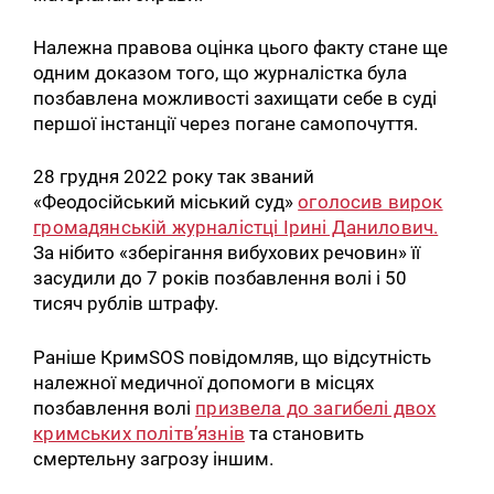
Належна правова оцінка цього факту стане ще
одним доказом того, що журналістка була
позбавлена ​​можливості захищати себе в суді
першої інстанції через погане самопочуття.
28 грудня 2022 року так званий
«Феодосійський міський суд»
оголосив вирок
громадянській журналістці Ірині Данилович.
За нібито «зберігання вибухових речовин» її
засудили до 7 років позбавлення волі і 50
тисяч рублів штрафу.
Раніше КримSOS повідомляв, що відсутність
належної медичної допомоги в місцях
позбавлення волі
призвела до загибелі двох
кримських політв’язнів
та становить
смертельну загрозу іншим.