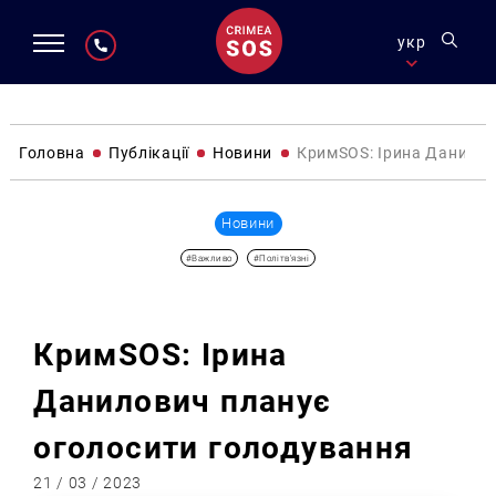
укр
Головна
Публікації
Новини
КримSOS: Ірина Данилов
Новини
#Важливо
#Політв'язні
КримSOS: Ірина
Данилович планує
оголосити голодування
21 / 03 / 2023