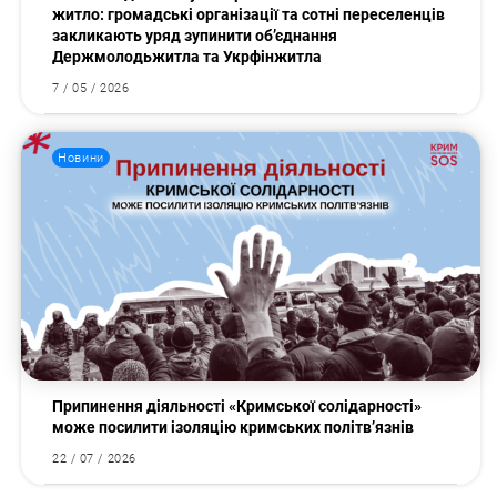
житло: громадські організації та сотні переселенців
закликають уряд зупинити об’єднання
Держмолодьжитла та Укрфінжитла
7 / 05 / 2026
Новини
Припинення діяльності «Кримської солідарності»
може посилити ізоляцію кримських політв’язнів
22 / 07 / 2026