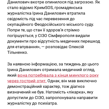
Данилович вкотре опинилося під загрозою. Як
стало відомо КримSOS, громадянська
журналістка Ірина Данилович втратила
свідомість під час перевезення до
окупаційного Феодосійського міського суду.
Попри те, що стан її здоров’я стрімко
погіршується, у СІЗО Сімферополя видали
документи про відсутність медичних перешкод
для етапування», — розповідає Олексій
Тільненко.
За наявною інформацією, за тиждень до цього
Ірина Данилович отримала медичний огляд,
який
вона потребувала з кінця минулого року
через гострий отит.
Однак, він мав виключно
демонстраційний характер, тож діагноз
визначений не був. Натомість «лікарка», яку
допустили до СІЗО, запропонувала направити
журналістку до психіатра.