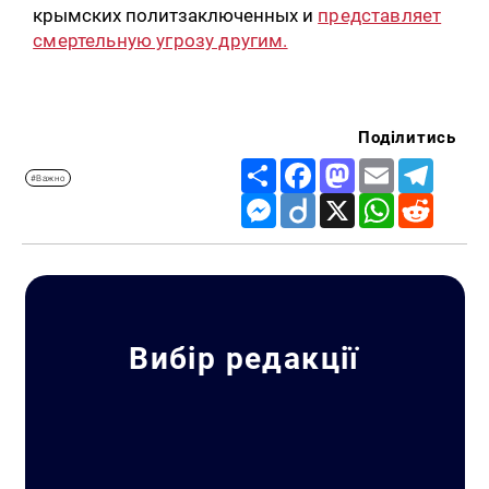
крымских политзаключенных и
представляет
смертельную угрозу другим.
Поділитись
Share
Facebook
Mastodon
Email
Telegr
#Важно
Messenger
Diigo
X
WhatsApp
Reddit
Вибір редакції