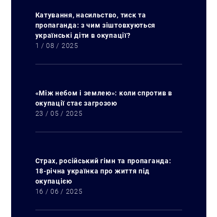
Катування, насильство, тиск та
пропаганда: з чим зіштовхуються
українські діти в окупації?
1 / 08 / 2025
Искать:
«Між небом і землею»: коли спротив в
окупації стає загрозою
23 / 05 / 2025
Страх, російський гімн та пропаганда:
18-річна українка про життя під
окупацією
16 / 06 / 2025