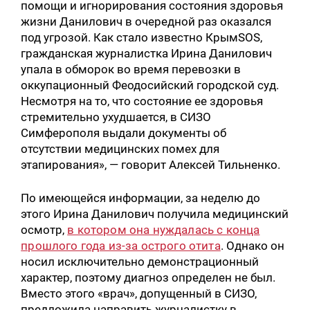
помощи и игнорирования состояния здоровья
жизни Данилович в очередной раз оказался
под угрозой. Как стало известно КрымSOS,
гражданская журналистка Ирина Данилович
упала в обморок во время перевозки в
оккупационный Феодосийский городской суд.
Несмотря на то, что состояние ее здоровья
стремительно ухудшается, в СИЗО
Симферополя выдали документы об
отсутствии медицинских помех для
этапирования», — говорит Алексей Тильненко.
По имеющейся информации, за неделю до
этого Ирина Данилович получила медицинский
осмотр,
в котором она нуждалась с конца
прошлого года из-за острого отита
. Однако он
носил исключительно демонстрационный
характер, поэтому диагноз определен не был.
Вместо этого «врач», допущенный в СИЗО,
предложила направить журналистку в