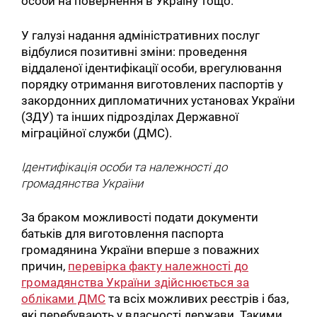
особи на повернення в Україну тощо.
У галузі надання адміністративних послуг
відбулися позитивні зміни: проведення
віддаленої ідентифікації особи, врегулювання
порядку отримання виготовлених паспортів у
закордонних дипломатичних установах України
(ЗДУ) та інших підрозділах Державної
міграційної служби (ДМС).
Ідентифікація особи та належності до
громадянства України
За браком можливості подати документи
батьків для виготовлення паспорта
громадянина України вперше з поважних
причин,
перевірка факту належності до
громадянства України здійснюється за
обліками ДМС
та всіх можливих реєстрів і баз,
які перебувають у власності держави. Такими