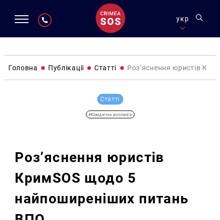
укр
Головна
Публікації
Статті
Роз’яснення юристів Кри
Статті
#Юридична допомога
Роз’яснення юристів
КримSOS щодо 5
найпоширеніших питань
ВПО