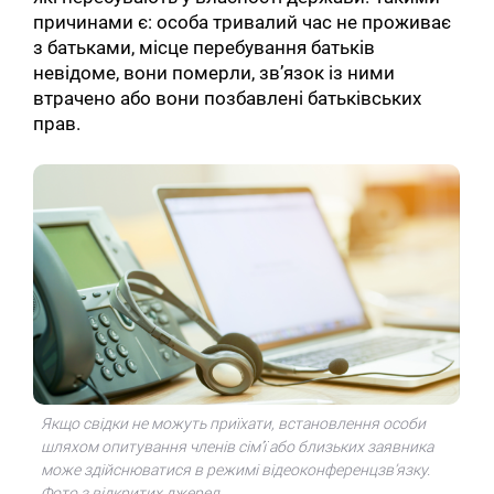
причинами є: особа тривалий час не проживає
з батьками, місце перебування батьків
невідоме, вони померли, зв’язок із ними
втрачено або вони позбавлені батьківських
прав.
Якщо свідки не можуть приїхати, встановлення особи
шляхом опитування членів сім’ї або близьких заявника
може здійснюватися в режимі відеоконференцзв’язку.
Фото з відкритих джерел