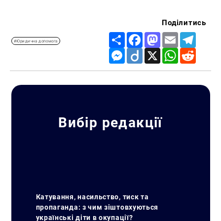
Поділитись
Share
Facebook
Mastodon
Email
Telegr
#Юридична допомога
Messenger
Diigo
X
WhatsApp
Reddit
Вибір редакції
Катування, насильство, тиск та
пропаганда: з чим зіштовхуються
українські діти в окупації?