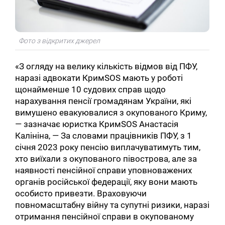
Фото з відкритих джерел
«З огляду на велику кількість відмов від ПФУ,
наразі адвокати КримSOS мають у роботі
щонайменше 10 судових справ щодо
нарахування пенсії громадянам України, які
вимушено евакуювалися з окупованого Криму,
— зазначає юристка КримSOS Анастасія
Калініна, — За словами працівників ПФУ, з 1
січня 2023 року пенсію виплачуватимуть тим,
хто виїхали з окупованого півострова, але за
наявності пенсійної справи уповноважених
органів російської федерації, яку вони мають
особисто привезти. Враховуючи
повномасштабну війну та супутні ризики, наразі
отримання пенсійної справи в окупованому