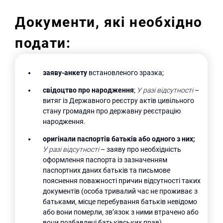
Документи, які необхідно
подати:
заяву-анкету
встановленого зразка;
свідоцтво про народження
;
У разі відсутності
–
витяг із Державного реєстру актів цивільного
стану громадян про державну реєстрацію
народження.
оригінали паспортів батьків або одного з них;
У разі відсутності
– заяву про необхідність
оформлення паспорта із зазначенням
паспортних даних батьків та письмове
пояснення поважності причин відсутності таких
документів (особа тривалий час не проживає з
батьками, місце перебування батьків невідомо
або вони померли, зв’язок з ними втрачено або
вони позбавлені батьківських прав).