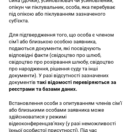
сина (дочки), усиновлювач чи усиновлений,
опікун чи піклувальник, особа, яка перебуває
під опікою або піклуванням зазначеного
суб’єкта.
Для підтвердження того, що особа є членом
сім’ї або близькою особою заявника,
подаються документи, які посвідчують
відповідні факти (свідоцтво про шлюб,
свідоцтво про розірвання шлюбу, свідоцтво
про народження, рішення суду та інші
документи). У разі відсутності зазначених
документів
такі відомості перевіряються за
реєстрами та базами даних.
Встановлення особи з опитуванням членів сім’ї
або близькими особами заявника може
здійснюватися у режимі
відеоконференцзв’язку (у разі неможливості
їхньої особистої присутності). Під час