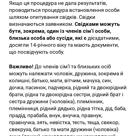
Якщо ця процедура не дала результатів,
проводиться процедура встановлення особи
шляхом опитування свідків. Свідки
визначаються заявником.
Свідками можуть
бути, зокрема, один із членів сімʼї особи,
близька особа або сусіди, які є
дієздатними,
досягли 14-річного віку та мають документи,
що посвідчують особу.
Важливо!
До членів сімʼї та близьких осіб
можуть належати чоловік, дружина, зокрема й
колишні, батько, мати, вітчим, мачуха, син,
дочка, пасинок, падчерка, рідний та двоюрідний
брати, рідна та двоюрідна сестри, рідний брат і
сестра дружини (чоловіка), племінник,
племінниця, рідний дядько, рідна тітка, дід, баба,
прадід, прабаба, внук, внучка, правнук,
правнучка, зять, невістка, тесть, теща, свекор,
свекруха, батько та мати дружини (чоловіка)