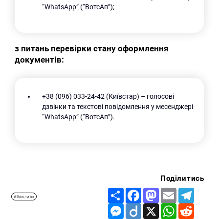
“WhatsApp” (“ВотсАп”);
з питань перевірки стану оформлення
документів:
+38 (096) 033-24-42 (Київстар) – голосові
дзвінки та текстові повідомлення у месенджері
“WhatsApp” (“ВотсАп”).
Поділитись
Share
Facebook
Mastodon
Email
Telegr
#Важливо
Messenger
Diigo
X
WhatsApp
Reddit