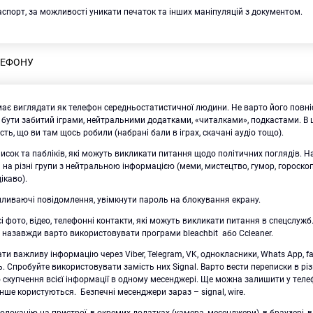
аспорт, за можливості уникати печаток та інших маніпуляцій з документом.
ЛЕФОНУ
ає виглядати як телефон середньостатистичної людини. Не варто його повн
бути забитий іграми, нейтральними додатками, «читалками», подкастами. В 
сть, що ви там щось робили (набрані бали в іграх, скачані аудіо тощо).
писок та пабліків, які можуть викликати питання щодо політичних поглядів. Н
 на різні групи з нейтральною інформацією (меми, мистецтво, гумор, гороскоп
цікаво).
ливаючі повідомлення, увімкнути пароль на блокування екрану.
і фото, відео, телефонні контакти, які можуть викликати питання в спецслуж
назавжди варто використовувати програми bleachbit або Ccleaner.
ти важливу інформацію через Viber, Telegram, VK, однокласники, Whats App, 
ь. Спробуйте використовувати замість них Signal. Варто вести переписки в рі
 скупчення всієї інформації в одному месенджері. Ще можна залишити у теле
ше користуються. Безпечні месенджери зараз – signal, wire.