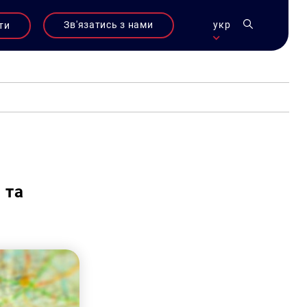
Зв'язатись з нами
укр
ти
 та