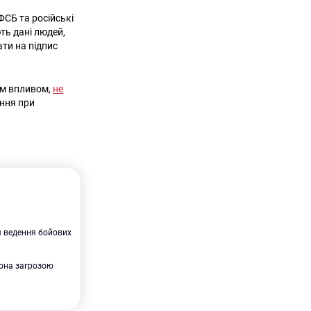
ФСБ та російські
ть дані людей,
ти на підпис
им впливом,
не
ання при
я ведення бойових
вона загрозою