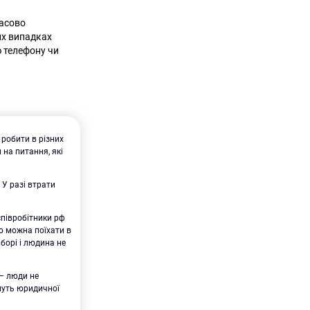
часово
их випадках
ю телефону чи
робити в різних
 на питання, які
 У разі втрати
співробітники рф
го можна поїхати в
аборі і людина не
 – люди не
имуть юридичної