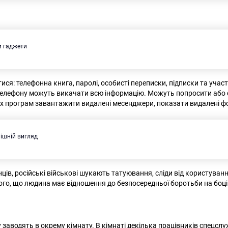
и гаджети
ся: телефонна книга, паролі, особисті переписки, підписки та участ
телефону можуть викачати всю інформацію. Можуть попросити або 
 програм завантажити видалені месенджери, показати видалені ф
нішній вигляд
ців, російські військові шукають татуювання, сліди від користуван
того, що людина має відношення до безпосередньої боротьби на боц
заводять в окрему кімнату. В кімнаті декілька працівників спецслу