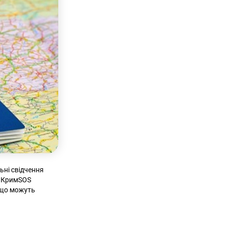
ьні свідчення
и КримSOS
 що можуть