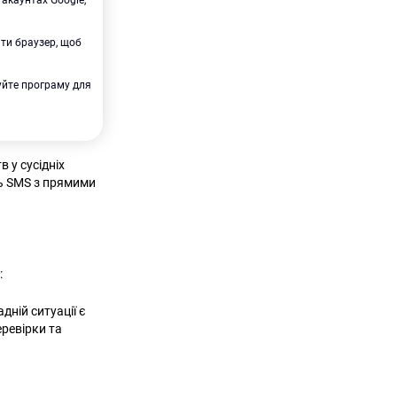
 акаунтах Google,
ти браузер, щоб
уйте програму для
 у сусідніх
ть SMS з прямими
х:
дній ситуації є
еревірки та