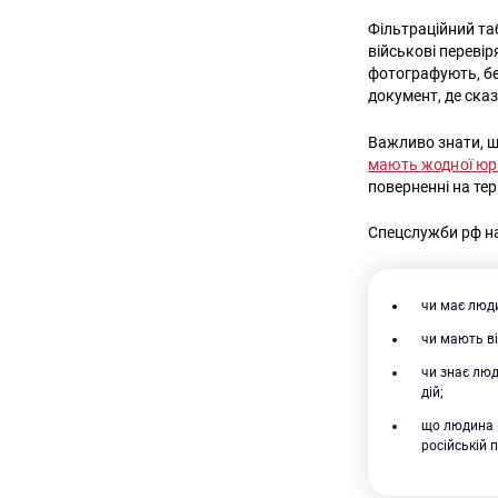
Фільтраційний таб
військові перевір
фотографують, бе
документ, де сказ
Важливо знати, щ
мають жодної юр
поверненні на тер
Спецслужби рф н
чи має люди
чи мають ві
чи знає люд
дій;
що людина «
російській 