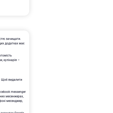
істю зачищати.
цих додатках має
атомість
и, кулінарія –
б. Щоб видалити
facebook messenger
зних месенжерах,
фоні месенджер,