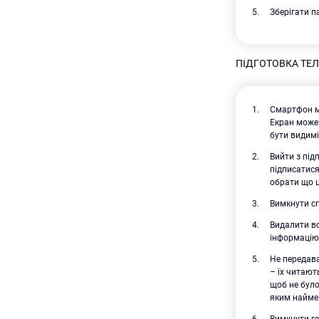
Зберігати п
ПІДГОТОВКА ТЕ
Смартфон м
Екран може 
бути видимі
Вийти з під
підписатися
обрати що 
Вимкнути сп
Видалити вс
інформацію 
Не передава
– їх читают
щоб не було
яким наймен