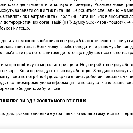
диною, а деякі мовчать і аналізують поведінку. Розмова може три
можуть задавати одні й ті ж питання. Це робиться спеціально – з ме
 Ставлять як нейтральні так і політичні питання: «як відноситеся до
 до терористичних організацій (на їх думку ЗСУ, «Азов» тощо)?», «чи
військові»? тощо.
 допитах емоції співробітників спецслужб (зацікавленість, співчутт
товлена «вистава». Вони можуть себе поводити по-різному аби вивід
 пам’ятати про це і ставитися до того, що відбувається як до теат
тися про політику та моральні принципи. Не довіряйте спецслужбовц
о не варті. Вони переслідують свої службові цілі. З людиною можуть
менту поки не потрібно буде закрити якийсь робочий показник чи ви
будь-якої «компрометуючої інформації» не показувати свою занепокоє
ормація або давно забута подія.
ННЯ ПРО ВИЇЗД З РОСІЇ ТА ЙОГО ВТІЛЕННЯ
що уряд рф зацікавлений в українцях, які залишатимуться на її терит