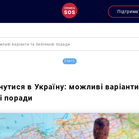
Підтрима
жливі варіанти та безпекові поради
Статті
нутися в Україну: можливі варіанти
і поради