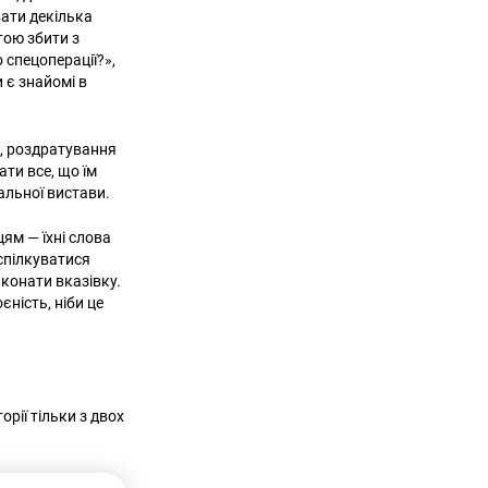
вати декілька
тою збити з
 спецоперації?»,
 є знайомі в
я, роздратування
ати все, що їм
ральної вистави.
ям — їхні слова
 спілкуватися
конати вказівку.
ність, ніби це
орії тільки з двох