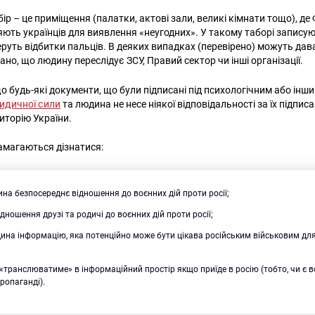
ір – це приміщення (палатки, актові зали, великі кімнати тощо), де 
яють українців для виявлення «неугодних». У такому таборі записую
руть відбитки пальців. В деяких випадках (перевірено) можуть дава
ано, що людину переслідує ЗСУ, Правий сектор чи інші організації.
о будь-які документи, що були підписані під психологічним або інш
идичної сили
та людина не несе ніякої відповідальності за їх підпис
иторію України.
амагаються дізнатися:
на безпосереднє відношення до воєнних дій проти росії;
дношення друзі та родичі до воєнних дій проти росії;
ина інформацію, яка потенційно може бути цікава російським військовим дл
транслюватиме» в інформаційний простір якщо приїде в росію (тобто, чи є 
пропаганді).