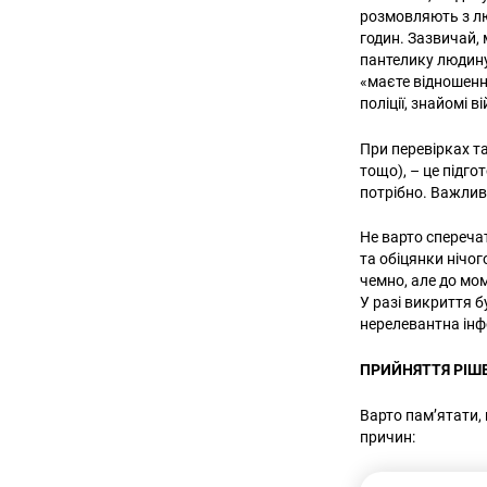
розмовляють з лю
годин. Зазвичай, 
пантелику людину.
«маєте відношення
поліції, знайомі 
При перевірках та
тощо), – це підго
потрібно. Важливо
Не варто спереча
та обіцянки нічог
чемно, але до мо
У разі викриття 
нерелевантна інф
ПРИЙНЯТТЯ РІШЕ
Варто пам’ятати, 
причин: