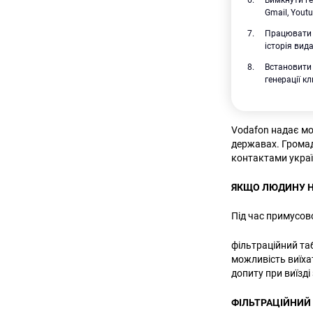
Вимкнути ге
Gmail, Youtu
Працювати 
історія вид
Встановити
генерації к
Vodafon надає мо
державах. Громад
контактами украї
ЯКЩО ЛЮДИНУ 
Під час примусов
фільтраційний таб
можливість виїха
допиту при виїзді 
ФІЛЬТРАЦІЙНИЙ 