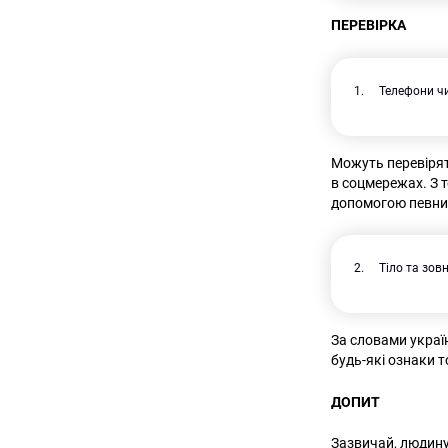
ПЕРЕВІРКА
Телефони ч
Можуть перевіряти
в соцмережах. З 
допомогою певних
Тіло та зов
За словами україн
будь-які ознаки 
ДОПИТ
Зазвичай, людину 