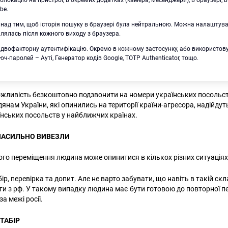
олокацію на пристрої, в окремих додатках (камера, месенджери), в браузері, в
be.
над тим, щоб історія пошуку в браузері була нейтральною. Можна налаштува
алялась після кожного виходу з браузера.
 двофакторну аутентифікацію. Окремо в кожному застосунку, або використов
люч-паролей – Ауті, Генератор кодів Google, TOTP Authenticator, тощо.
жливість безкоштовно подзвонити на номери українських посольств
янам України, які опинились на території країни-агресора, надійду
нських посольств у найближчих країнах.
НАСИЛЬНО ВИВЕЗЛИ
ого переміщення людина може опинитися в кількох різних ситуація
ір, перевірка та допит. Але не варто забувати, що навіть в такій скла
ти з рф. У такому випадку людина має бути готовою до повторної п
за межі росії.
Пошук за запитом:
ТАБІР