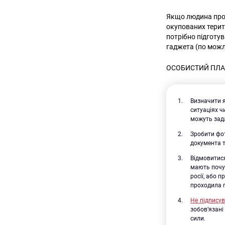
Якщо людина прож
окупованих терит
потрібно підготу
гаджета (по можл
ОСОБИСТИЙ ПЛА
Визначити я
ситуаціях ч
можуть зад
Зробити фот
документа т
Відмовитися
мають почут
росії, або 
проходила п
Не підписув
зобов’язані
сили.