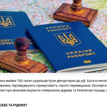
вня майже 700 тисяч українців були депортовані до рф. Багаточисел
вивезені, підтверджують примусовість такого переміщення. Експерт
ріал про можливі варіанти повернення додому та безпекові поради,
.
СЕБЕ ТА РІДНИХ?