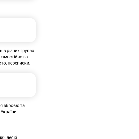
ь в різних групах
самостійно за
ото, переписки.
ня зброєю та
і України.
жб, деякі