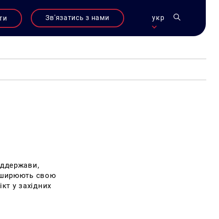
Зв'язатись з нами
укр
ти
аддержави,
озширюють свою
кт у західних