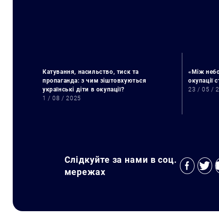
Катування, насильство, тиск та
«Між небо
пропаганда: з чим зіштовхуються
окупації 
українські діти в окупації?
23 / 05 / 
1 / 08 / 2025
Слідкуйте за нами в соц.
мережах