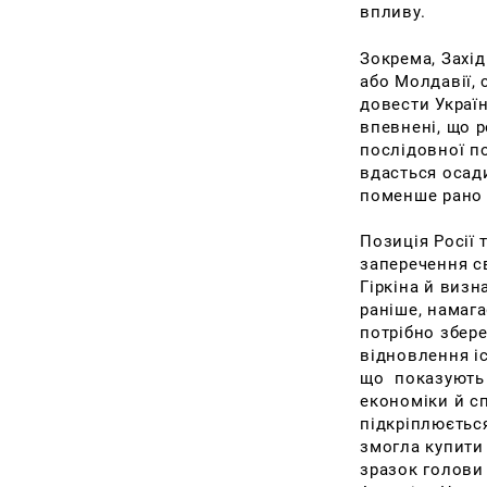
впливу.
Зокрема, Захід
або Молдавії,
довести Україн
впевнені, що р
послідовної по
вдасться осади
поменше рано 
Позиція Росії 
заперечення с
Гіркіна й визн
раніше, намага
потрібно збере
відновлення іс
що показують 
економіки й с
підкріплюєтьс
змогла купити 
зразок голови 