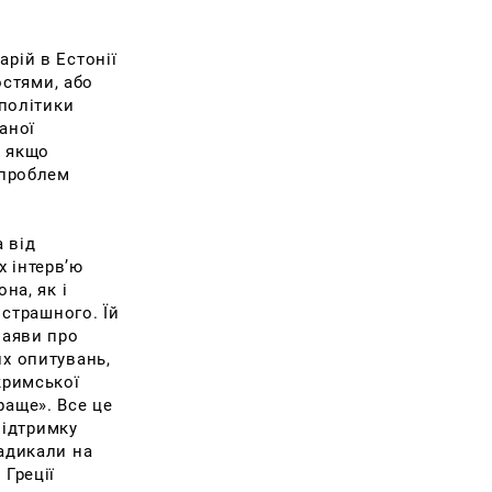
рій в Естонії
стями, або
 політики
аної
І якщо
 проблем
а від
х інтерв’ю
на, як і
 страшного. Їй
заяви про
их опитувань,
кримської
раще». Все це
підтримку
радикали на
 Греції