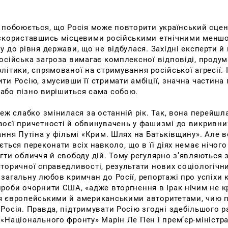
 побоюється, що Росія може повторити український сцена
 скориставшись місцевими російськими етнічними меншо
у до рівня держави, що не відбулася. Західні експерти й
осійська загроза вимагає комплексної відповіді, продум
літики, спрямованої на стримування російської агресії. 
ти Росію, змусивши її стримати амбіції, значна частина
або пізно вирішиться сама собою.
теж слабко змінилася за останній рік. Так, вона перейшл
воєї причетності й обвинувачень у фашизмі до викривни
ання Путіна у фільмі «Крим. Шлях на Батьківщину». Але во
ється переконати всіх навколо, що в її діях немає нічого
гти обличчя й свободу дій. Тому регулярно з’являються 
торичної справедливості, результати нових соціологічн
загальну любов кримчан до Росії, репортажі про успіхи 
проби очорнити США, «адже вторгнення в Ірак нічим не к
я європейськими й американськими авторитетами, чию 
Росія. Правда, підтримувати Росію згодні здебільшого 
«Національного фронту» Марін Ле Пен і прем’єр-міністра