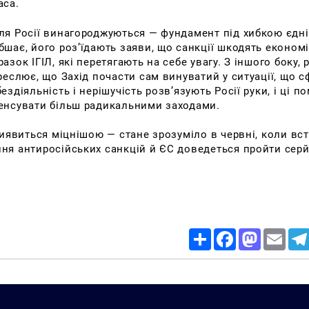
аса.
ля Росії винагороджуються — фундамент під хибкою єдн
шає, його роз’їдають заяви, що санкції шкодять економіц
азок ІГІЛ, які перетягають на себе увагу. З іншого боку, 
реслює, що Захід почасти сам винуватий у ситуації, що 
ездіяльність і нерішучість розв’язують Росії руки, і ці п
енсувати більш радикальними заходами.
виявиться міцнішою — стане зрозуміло в червні, коли вс
ня антиросійських санкцій й ЄС доведеться пройти серй
Share
Facebook
Mastodon
Email