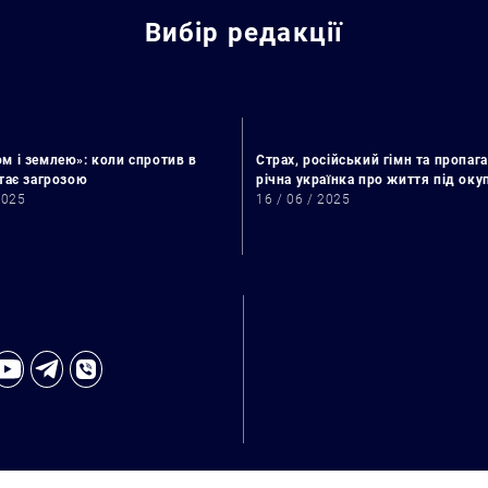
Вибір редакції
м і землею»: коли спротив в
Страх, російський гімн та пропага
стає загрозою
річна українка про життя під ок
2025
16 / 06 / 2025
Пошук за запитом: