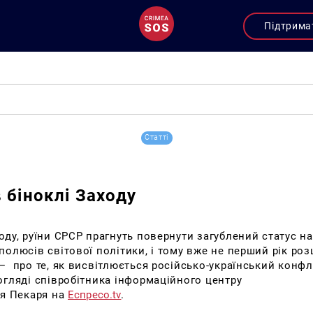
Підтрима
Статті
в біноклі Заходу
оду, руїни СРСР прагнуть повернути загублений статус н
 полюсів світової політики, і тому вже не перший рік р
— про те, як висвітлюється російсько-український конфлі
огляді співробітника інформаційного центру
ія Пекаря на
Еспресо.tv
.