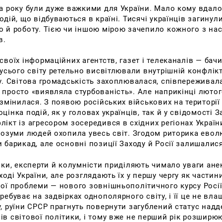
ра року були дуже важкими для України. Мало кому вдал
одій, що відбуваються в країні. Тисячі українців загинули
о й роботу. Тією чи іншою мірою зачепило кожного з нас
в.
своїх інформаційних агентств, газет і телеканалів — бачи
 усього світу ретельно висвітлювали внутрішній конфлікт
у. Світова громадськість захоплювалася, співпереживала
 просто «виявляла стурбованість». Але наприкінці лютог
 змінилася. З появою російських військових на території
цінка подій, як у головах українців, так й у свідомості За
ікт із агресором зосередився в східних регіонах Україн
 розуми людей охопила увесь світ. Згодом риторика ево
 барикад, але основні позиції Заходу й Росії залишалис
ики, експерти й колумністи приділяють чимало уваги ане
ході України, але розглядають їх у першу чергу як частини
ої проблеми — нового зовнішньополітичного курсу Росії
ребуває на задвірках однополярного світу, і її це не вла
, руїни СРСР прагнуть повернути загублений статус надд
ів світової політики, і тому вже не перший рік розширю