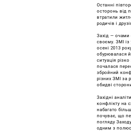
Останні півто
осторонь від п
втратили житл
родичів і друзі
Захід — очами 
своєму. ЗМІ із
осені 2013 рок
обурювалася й
ситуація різко
почалася перео
збройний конфл
різних ЗМІ за
обидві сторони
Західні аналіт
конфлікту на с
набагато більш
почуває, що пе
погляду Заходу
одним з полюс