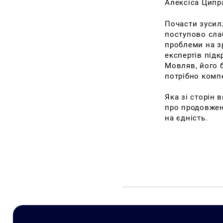
Алексіса Ципр
Почасти зусил
поступово слаб
проблеми на зр
експертів підк
Мовляв, його б
потрібно комп
Яка зі сторін 
про продовжен
на єдність.