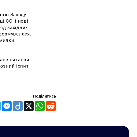
істю Заходу
і ЄС, і нові
ряд західних
сформувалася.
омилки
тане питання
озний іспит
Поділитись
Telegram
Messenger
Diigo
X
WhatsApp
Reddit