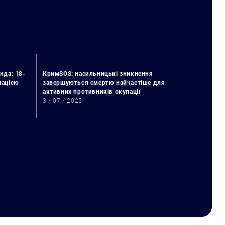
нда: 18-
КримSOS: насильницькі зникнення
упацією
завершуються смертю найчастіше для
активних противників окупації
3 / 07 / 2025