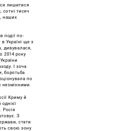
ося лишитися
, сотні тисяч
, наших
в події по-
 в Україні ще з
, дивувалася,
о 2014 року
 України
ходу. І хоча
и, боротьба
люціонувала по
я незмінними.
ксії Криму й
 однієї
. Росія
штовує. З
ержави, стати
ють свою зону