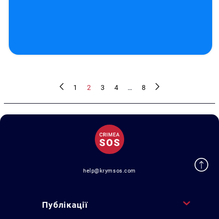
1
2
3
4
…
8
help@krymsos.com
Публікації