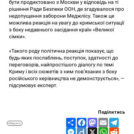
бути продиктовано з Москви у відповідь на ті
рішення Ради Безпеки ООН, де згадувалося про
недопущення заборони Меджлісу. Також це
можлива реакція на увагу до кримської ситуації
з боку недавнього засідання країн «Великої
сімки».
«Такого роду політична реакція показує, що
будь-яких послаблень, поступок, здатності до
переговорів, найпростішого діалогу по темі
Криму і всіх сюжетів з ним пов’язаних з боку
російського керівництва не демонструється», —
підсумовує експерт.
Поділитись
Share
Facebook
Mastodon
Email
Telegr
#Меджліс
Messenger
Diigo
X
WhatsApp
Reddit