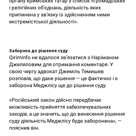
органу кримських татар у список «громадських
і релігійних об’єднань, діяльність яких
припинена у зв’язку із здійсненням ними
екстремістської діяльності».
Заборона
до рішення суду
QirimInfo не вдалося зв’язатися з Наріманом
Джеляловим для отримання коментаря. У
свою чергу адвокат Джеміль Темишев
розповів, що дане рішення — це фактично і є
заборона Меджлісу ще до рішення суду.
«Російський закон дійсно передбачає
можливість прийняття забезпечувальних
заходів, а це значить, що до винесення рішення
суду діяльність Меджлісу буде заборонена», —
пояснив він.