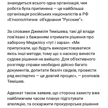
знаходиться всього одна організація, чия
робота була припинена — це найбільша
організація російських націоналістів в РФ
«Етнополітичне об’єднання “Русские”».
За словами Джеміля Темішева, такі дії влади
пов’язані з бажанням отримати рішення про
заборону Меджлісу «тут і зараз». «Ми
припускали, що будуть використовуватися
якісь інші методи, тому що з наскоку винести
судове рішення не вийшло. Для об’єктивного
розгляду справи необхідно дійсно багато
документів, допитати безліч свідків, провести
ряд експертиз — це довгий процес», — розповів
Темішев.
Адвокат також заявив, що сторона захисту вже
найближчим часом планує підготувати
апеляцію, та оскаржити прокурорське рішення