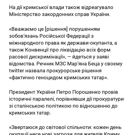
На дії кримської влади також відреагувало
Міністерство закордонних справ України.
«Вважаємо це [рішення] порушенням
зобов’язань Російської Федерації з
міжнародного права як держави-окупанта, а
також Конвенції про ліквідацію всіх форм
расової дискримінації», — йдеться у заяві
відомства. Речник МЗС Мар’яна Беца у своєму
twitter назвала прокурорське рішення
«фактично геноцидом кримських татар».
Президент України Петро Порошенко провів
історичні паралелі, порівнявши дії прокуратури
зі сталінською політикою по відношенню до
кримських татар.
«Звертаюся до світової спільноти: кожен день
окупації несе нові загрози для жителів Криму.