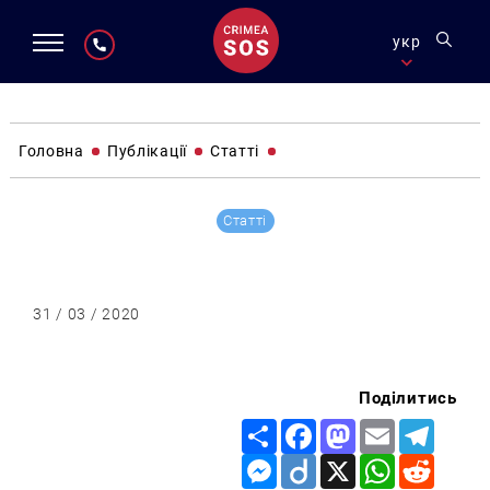
укр
Головна
Публікації
Статті
Статті
31 / 03 / 2020
Поділитись
Share
Facebook
Mastodon
Email
Telegr
Messenger
Diigo
X
WhatsApp
Reddit