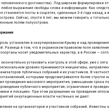
 человеческого достоинства). Под широкие формулировки эт
 любое выражение свободы слова и информации. Как следст
л становятся посты в соцсетях, сделанные 3-4 года назад, а 
острова. Сейчас, спустя 6 лет, мы можем говорить о тотальн
ионным полем полуострова.
ержания
роль установлен в оккупированном Крыму и над проведени
ий. Разница в том, что в украинском правовом поле заявлени
госорганы носит уведомительных характер, а в России — сог
 окончательно установить контроль в этой сфере, уже с лета 
региональном уровнях принимаются инициативы, направленн
ганизаторов публичных собраний и их участников. В частнос
постановлений, которыми предусматривается более строгое н
ил проведения массового мероприятия, уменьшение срока п
проведении публичного мероприятия, ограничения в провед
емени и локациях. При этом разрешение на проведение оппо
риятий оккупационные власти частенько не дают.
вление на организаторов и участников собраний. Известны