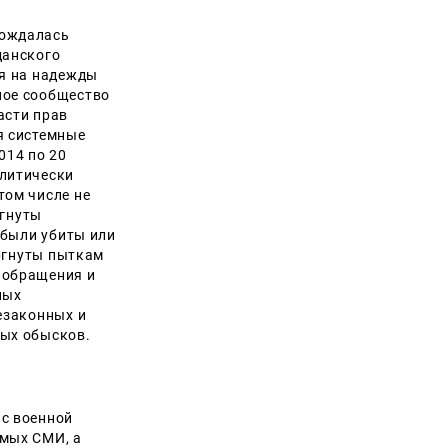
вождалась
данского
ря на надежды
ное сообщество
асти прав
я системные
014 по 20
олитически
том числе не
ргнуты
 были убиты или
ергнуты пыткам
 обращения и
ных
езаконных и
ных обысков.
 с военной
имых СМИ, а