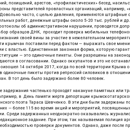
ий, похищений, арестов, «профилактических» бесед, насиль
ороны представителей провластных организаций, например, 
Довольно часто, с целью давления, применяются штрафные с
льных работ, денежные штрафы около 5-20 тыс. рублей и др.)
ротоколы об административном нарушении, проводятся допр
абор образцов ДНК, проходит проверка мобильных телефоно
ризнания своей вины за участие в нежелательном мероприят
ути крымчан поставили перед фактом — выражать свое мнен
ии с властью. Единственная законная форма, которую гарант
ституции — это одиночные пикеты. Они разрешены на закон
ждаются в согласовании. Однако оккупантов и это не остана
роизошел 14 октября 2017, когда по всей территории Крыма 
в одиночные пикеты против репрессий силовиков в отношен
ан. В тот день было задержано более 80 человек.
 задержания частенько проходят накануне памятных или тр
апример, в День памяти жертв депортации крымскотатарског
нского поэта Тараса Шевченко. В эти дни были задержаны п
з них — более 115 во время акций и мероприятий, посвященн
ии. Среди задержанных неоднократно оказывались журнали
дакционное задание. При этом, так называемая полиция а
необходимостью проверки документов. Однако, даже после п