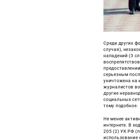
Среди других ф
случая), незак
нападений (3 сл
воспрепятствов
предоставлении 
серьезным посл
уничтожена на 
журналистов во
другие неравно
социальных сет
тому подобное.
Не менее актив
интернете. В хо
205 (2) УК РФ 
использование с