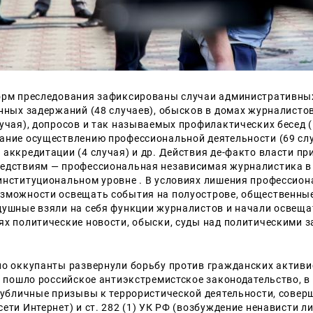
орм преследования зафиксированы случаи административных
онных
задержаний (48 случаев), обысков в домах журналистов
учая), допросов и так называемых профилактических бесед (
ание осуществлению профессиональной деятельности
(69 сл
аккредитации (4 случая) и др. Действия де-факто власти пр
едствиям — профессиональная независимая журналистика 
институциональном уровне . В условиях лишения профессио
зможности освещать события на полуострове, общественны
душные взяли на себя функции журналистов и начали освеща
ях политические новости, обыски, суды над политическими 
но оккупанты развернули борьбу против гражданских активи
д пошло российское антиэкстремистское законодательство, в 
(публичные призывы к террористической деятельности, совер
Искать:
ети Интернет) и ст. 282 (1) УК РФ (возбуждение ненависти л