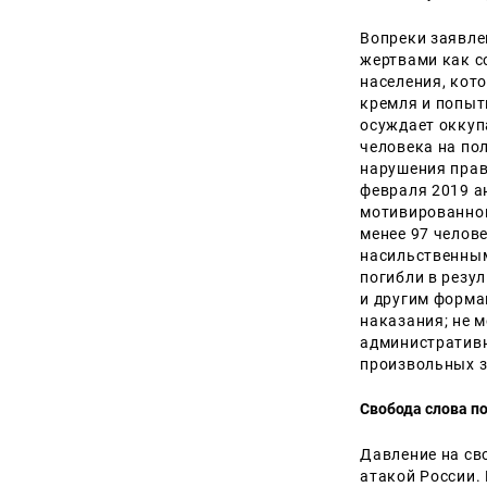
Вопреки заявле
жертвами как с
населения, кот
кремля и попыт
осуждает оккуп
человека на по
нарушения прав
февраля 2019 а
мотивированног
менее 97 челове
насильственным
погибли в резул
и другим форма
наказания; не 
административн
произвольных з
Свобода слова п
Давление на св
атакой России.