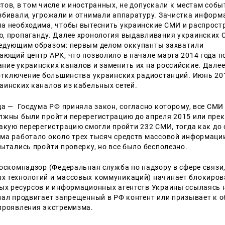
ов, в том числе и иностранных, не допускали к местам собы
збивали, угрожали и отнимали аппаратуру. Зачистка информ
а необходима, чтобы вытеснить украинские СМИ и распрост
, пропаганду. Далее хронология выдавливания украинских
едующим образом: первым делом оккупанты захватили
ающий центр АРК, что позволило в начале марта 2014 года 
ние украинских каналов и заменить их на российские. Далее
 отключение большинства украинских радиостанций. Июнь 20
аинских каналов из кабельных сетей.
да — Госдума РФ приняла закон, согласно которому, все СМИ
лжны были пройти перерегистрацию до апреля 2015 или пре
Такую перерегистрацию смогли пройти 232 СМИ, тогда как до 
ма работало около трех тысяч средств массовой информации
пытались пройти проверку, но все было бесполезно.
оскомнадзор (Федеральная служба по надзору в сфере связи
 технологий и массовых коммуникаций) начинает блокирова
ых ресурсов и информационных агентств Украины ссылаясь на
иал продвигает запрещенный в РФ контент или призывает к
проявления экстремизма.