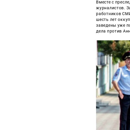
Вместе с пресл
журналистов. З
работников СМИ
шесть лет окку
заведены уже п
дела против
Ан