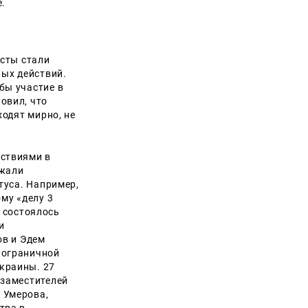
е.
исты стали
ных действий.
бы участие в
овил, что
ходят мирно, не
йствиями в
ржали
туса. Например,
му «делу 3
х состоялось
и
ов и Эдем
пограничной
краины. 27
 заместителей
 Умерова,