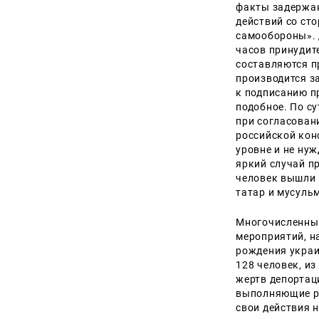
факты задержан
действий со ст
самообороны». 
часов принудите
составляются п
производится з
к подписанию п
подобное. По с
при согласован
российской кон
уровне и не ну
яркий случай п
человек вышли 
татар и мусульм
Многочисленные
мероприятий, н
рождения украи
128 человек, и
жертв депортац
выполняющие ре
свои действия 