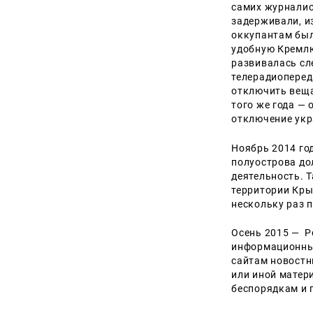
самих журналист
задерживали, и
оккупантам был
удобную Кремлю
развивалась сл
телерадиоперед
отключить веща
того же года —
отключение укр
Ноябрь 2014 го
полуострова до
деятельность. 
территории Кры
нескольку раз 
Осень 2015 — Р
информационных
сайтам новостн
или иной матер
беспорядкам и 