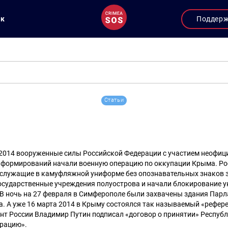
ук
Поддер
Статьи
 2014 вооруженные силы Российской Федерации с участием неофи
формирований начали военную операцию по оккупации Крыма. Ро
служащие в камуфляжной униформе без опознавательных знаков 
государственные учреждения полуострова и начали блокирование 
 В ночь на 27 февраля в Симферополе были захвачены здания Парл
 А уже 16 марта 2014 в Крыму состоялся так называемый «рефере
нт России Владимир Путин подписал «договор о принятии» Респуб
ерацию».