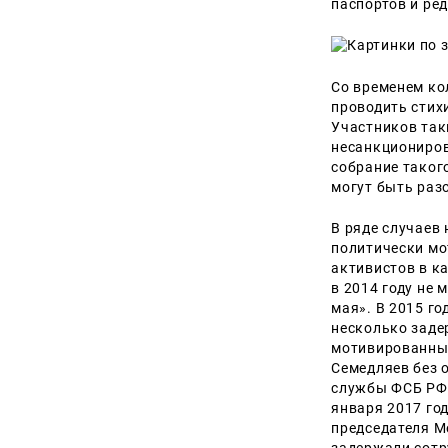
паспортов и ре
Со временем ко
проводить стих
Участников так
несанкциониров
собрание такого
могут быть раз
В ряде случаев
политически мо
активистов в к
в 2014 году не
мая». В 2015 го
несколько заде
мотивированных
Семедляев без 
службы ФСБ РФ 
января 2017 го
председателя М