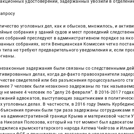
дакционных удостоверений, задержанных увозили в отделени
личество уголовных дел, как и обысков, множилось, и актив
ийные собрания у зданий судов и мест проведений следствен
их собраний преследуют в административном порядке за яко
анных собраниях, хотя Венецианская Комиссия четко постан
 типа не требуют предварительного уведомления и, если про
огнаны.
 незаконные задержания были связаны со следственными де
тивированных делах, когда де-факто правоохранители заде
ачестве свидетелей или без разъяснения процессуального ста
 менее 7 человек были незаконно задержаны по так называемо
ду не менее 4 человек по “делу 26 февраля”. В 2016-2017 года
ржаний адвокатов, выступающих защитниками в политическ
 уголовных делах. В частности, в 2016 году Эмиль Курбедин
объяснения причин были три раза задержаны сотрудниками 
на административной границе Крыма и материковой части У
да Николая Полозова, который на тот момент был адвокатом
еджлиса крымскотатарского народа Ахтема Чийгоза и Ильми