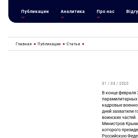
Публикации
Аналитика
Про нас
Відг
Главная
Публикации
Статьи
31 / 03 / 2020
В конце февраля
парамилитарных 
кадровые военно
дней захватили 
воинских частей.
Министров Крыма.
которого президе
Российскую Фед