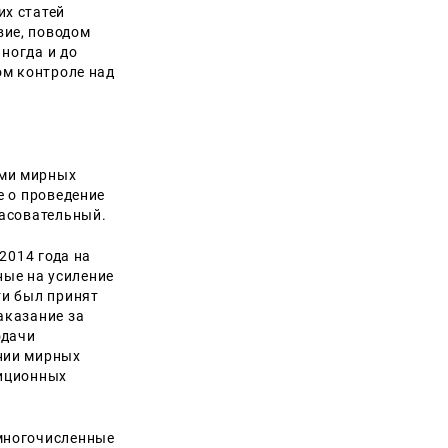
их статей
вие, поводом
иногда и до
ом контроле над
ями мирных
е о проведение
ласовательный.
2014 года на
ые на усиление
ти был принят
аказание за
одачи
ении мирных
зиционных
 многочисленные