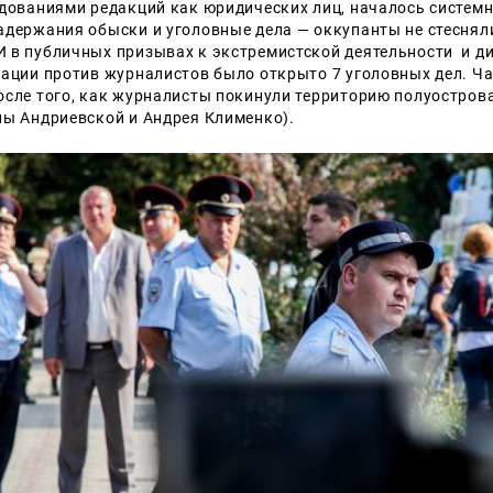
едованиями редакций как юридических лиц, началось системн
адержания обыски и уголовные дела — оккупанты не стеснял
 в публичных призывах к экстремистской деятельности и ди
пации против журналистов было открыто 7 уголовных дел. Ча
осле того, как
журналисты покинули территорию полуострова
ны Андриевской и Андрея Клименко).