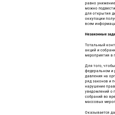
равно унижение
можно подвести
для открытия де
оккупации полу
всем информац
Незаконные зад
Тотальный конт
акций и собран
мероприятия в 
Для того, чтобы
федеральном и 
давления на ор
ряд законов и 
нарушение прав
уведомлений о 
собраний во вр
массовых мероп
Оказывается да