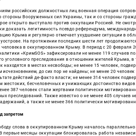
ниям российских должностных лиц военная операция сопро
о стороны Вооруженных сил Украины, так и со стороны граж
орое открыто выступало против оккупации Россией. Не смот
ки доказать легитимность псевдо референдума, международ
ацию Крыма и регулярно отмечает ухудшение ситуации в обл
луострове. На протяжении последних шести лет продолжаютс
 человека в оккупированном Крыму. В период с 20 февраля 2
налитики «КримSOS» зафиксировали не менее 119 случаев п
о уголовного преследования в отношении жителей Крыма, в 
к находятся в местах несвободы; не менее 15 человек, подве
 исчезновением, до сих пор не найдены; не менее 20 человек
ьтате действий де-факто власти; не менее 314 человек подв
м жестоких, бесчеловечных и унижающих достоинство видов
менее 387 человек стали жертвами политически мотивирован
ых преследований. Также известно о не менее 405 случаев н
адержаний, а также не менее 366 политически мотивирован
од запретом
ободу слова в оккупированном Крыму началось параллельно
 В первые месяцы оккупации блокировалась работа независ