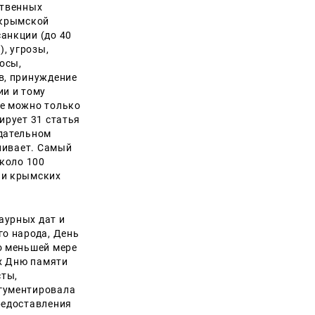
ственных
«крымской
анкции (до 40
, угрозы,
осы,
в, принуждение
ии и тому
ие можно только
ирует 31 статья
одательном
вливает. Самый
около 100
ии крымских
аурных дат и
о народа, День
о меньшей мере
ых Дню памяти
сты,
ргументировала
редоставления