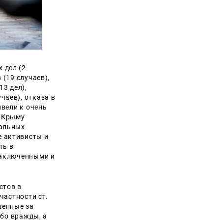
 дел (2
 (19 случаев),
13 дел),
учаев), отказа в
ивели к очень
в Крыму
нальных
е активисты и
ть в
заключенными и
стов в
частности ст.
шенные за
ибо вражды, а