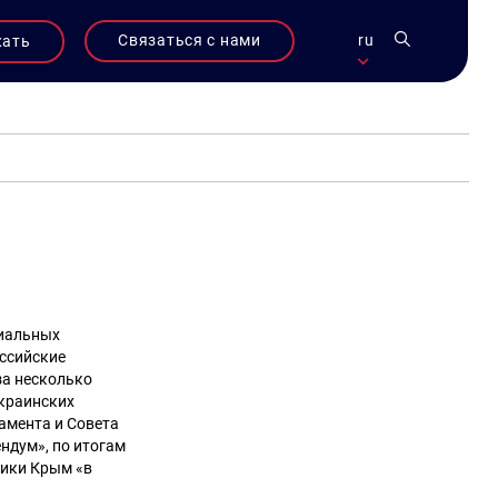
Связаться с нами
ru
жать
циальных
ссийские
за несколько
украинских
амента и Совета
ндум», по итогам
лики Крым «в