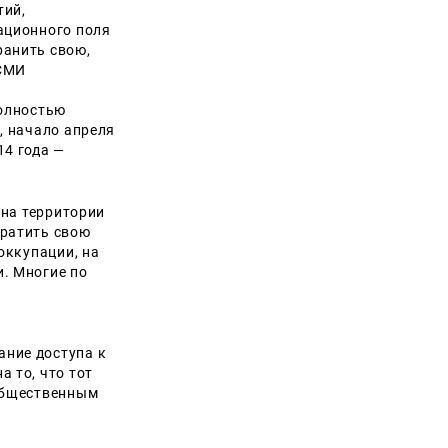
тий,
ационного поля
ранить свою,
 СМИ
полностью
, начало апреля
14 года —
 на территории
кратить свою
оккупации, на
. Многие по
,
ние доступа к
 то, что тот
 общественным