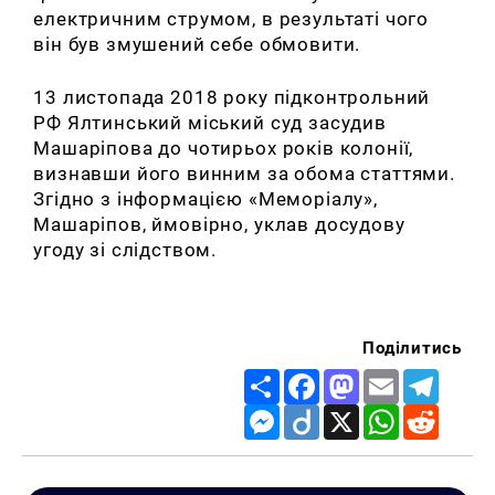
електричним струмом, в результаті чого
він був змушений себе обмовити.
13 листопада 2018 року підконтрольний
РФ Ялтинський міський суд засудив
Машаріпова до чотирьох років колонії,
визнавши його винним за обома статтями.
Згідно з інформацією «Меморіалу»,
Машаріпов, ймовірно, уклав досудову
угоду зі слідством.
Поділитись
Share
Facebook
Mastodon
Email
Telegr
Messenger
Diigo
X
WhatsApp
Reddit