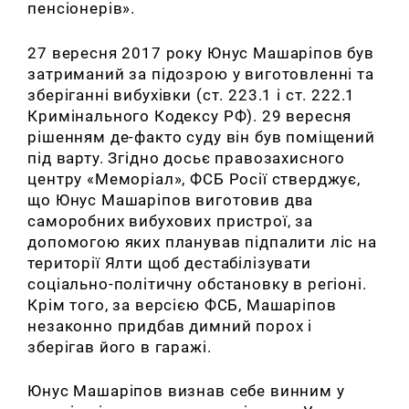
пенсіонерів».
27 вересня 2017 року Юнус Машаріпов був
затриманий за підозрою у виготовленні та
зберіганні вибухівки (ст. 223.1 і ст. 222.1
Кримінального Кодексу РФ). 29 вересня
рішенням де-факто суду він був поміщений
під варту. Згідно досьє правозахисного
центру «Меморіал», ФСБ Росії стверджує,
що Юнус Машаріпов виготовив два
саморобних вибухових пристрої, за
допомогою яких планував підпалити ліс на
території Ялти щоб дестабілізувати
соціально-політичну обстановку в регіоні.
Крім того, за версією ФСБ, Машаріпов
незаконно придбав димний порох і
зберігав його в гаражі.
Юнус Машаріпов визнав себе винним у