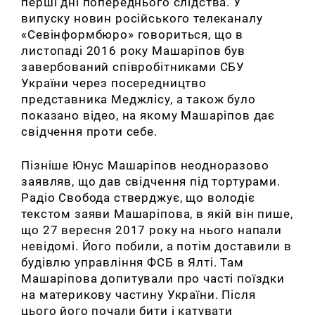
перші дні попереднього слідства. У
випуску новин російського телеканалу
«Севінформбюро» говориться, що в
листопаді 2016 року Машаріпов був
завербований співробітниками СБУ
України через посередництво
представника Меджлісу, а також було
показано відео, на якому Машаріпов дає
свідчення проти себе.
Пізніше Юнус Машаріпов неодноразово
заявляв, що дав свідчення під тортурами.
Радіо Свобода стверджує, що володіє
текстом заяви Машаріпова, в якій він пише,
що 27 вересня 2017 року на нього напали
невідомі. Його побили, а потім доставили в
будівлю управління ФСБ в Ялті. Там
Машаріпова допитували про часті поїздки
на материкову частину України. Після
цього його почали бити і катувати