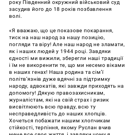
року Південний окружний військовий суд
засудив його до 18 років позбавлення
волі.
«Я вважаю, що це показове покарання,
тиск на наш народ за нашу позицію,
погляди та віру! Але наш народ не зламати,
як і наших людей у 1944 році. Завдяки
єдності ми вижили, зберегли наші традиції
і їм не викоренити те, що ми несемо віками
в наших генах! Наша родина та сім’ї
політв’язнів дуже вдячні за підтримку
народу, адвокатів, які завжди приходять на
допомогу! Дякую правозахисникам,
журналістам, які на свій страх і ризик
висвітлюють всю правду, всю ту
несправедливість до наших хлопців.
Хочеться побажати нашим хлопчикам
стійкості, терпіння, якому Руслан вчив
мене все своє життя, і завдяки чому я