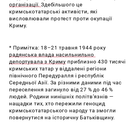
організації. 
Здебільшого це 
кримськотатарські активісти, які 
висловлювали протест проти окупації 
Криму.
* Примітка: 18–21 травня 1944 року 
радянська влада насильнильно 
депортувала з Криму
 приблизно 430 тисячі 
кримських татар у віддалені регіони 
північного Передуралля і республік 
Середньої Азії. За різними даними під час 
переселення загинуло від 27 % до 46 % 
людей. Родини нинішніх політв’язнів — 
нащадки тих, хто пережили геноцид 
кримськотатарського народу та змогли 
повернутися на історичну Батьківщину.