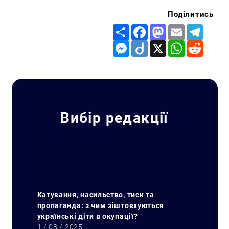
Поділитись
Share
Facebook
Mastodon
Email
Telegr
Messenger
Diigo
X
WhatsApp
Reddit
Вибір редакції
Пошук за запитом:
Катування, насильство, тиск та
пропаганда: з чим зіштовхуються
українські діти в окупації?
1 / 08 / 2025