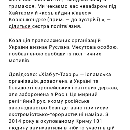
тримаюся. Ми чекаємо вас незабаром під
Хайтарму й «козь айдин к’авесі»!
Корюшкендже (прим. — до зустрічі)!», —
ділиться
сестра політв’язня.
Коаліція правозахисних організацій
України визнає
Руслана Месутова
особою,
позбавленою свободи із політичних
мотивів.
Довідково: «Хізб ут-Тахрір» — ісламська
організація, дозволена в Україні та
більшості європейських і світових держав,
але заборонена в Росії. Це мирний
релігійний рух, якому російське
законодавство безпідставно приписує
екстремістсько-терористичні наміри. З
2014 року в окупованому Криму
101 
людину звинуватили в нібито участі в цій 