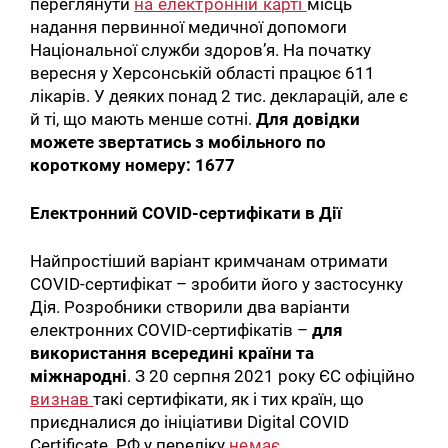
переглянути
на електронній карті
місць
надання первинної медичної допомоги
Національної служби здоров’я. На початку
вересня у Херсонській області працює 611
лікарів. У деяких понад 2 тис. декларацій, але є
й ті, що мають менше сотні.
Для довідки
можете звертатись з мобільного по
короткому номеру: 1677
Електронний COVID-сертифікати в Дії
Найпростіший варіант кримчанам отримати
COVID-сертифікат – зробити його у застосунку
Дія. Розробники створили два варіанти
електронних COVID-сертифікатів –
для
використання всередині країни та
міжнародні
. З 20 серпня 2021 року ЄС офіційно
визнав
такі сертифікати, як і тих країн, що
приєдналися до ініціативи Digital COVID
Certificate. РФ у переліку
немає
.