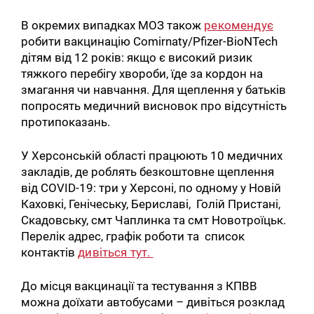
В окремих випадках МОЗ також
рекомендує
робити вакцинацію Comirnaty/Pfizer-BioNTech
дітям від 12 років: якщо є високий ризик
тяжкого перебігу хвороби, їде за кордон на
змагання чи навчання. Для щеплення у батьків
попросять медичний висновок про відсутність
протипоказань.
У Херсонській області працюють 10 медичних
закладів, де роблять безкоштовне щеплення
від COVID-19: три у Херсоні, по одному у Новій
Каховкі, Генічеську, Бериславі, Голій Пристані,
Скадовську, смт Чаплинка та смт Новотроїцьк.
Перелік адрес, графік роботи та список
контактів
дивіться тут.
До місця вакцинації та тестування з КПВВ
можна доїхати автобусами – дивіться розклад