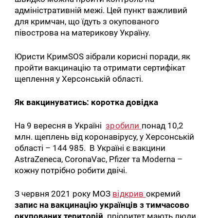
адміністративній межі. Цей пункт важливий
для кримчан, що їдуть з окупованого
півострова на материкову Україну.
Юристи КримSOS зібрали корисні поради, як
пройти вакцинацію та отримати сертифікат
щеплення у Херсонській області.
Як вакцинуватись: коротка довідка
На 9 вересня в Україні
зробили
понад 10,2
млн. щеплень від коронавірусу, у Херсонській
області – 144 985. В Україні є вакцини
AstraZeneca, CoronaVac, Pfizer та Moderna –
кожну потрібно робити двічі.
З червня 2021 року МОЗ
відкрив
окремий
запис на вакцинацію українців з тимчасово
окупованих територій,
пріоритет мають люди