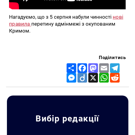
Нагадуємо, що з 5 серпня набули чинності
нові
правила
перетину адмінмежі з окупованим
Кримом.
Поділитись
Share
Facebook
Mastodon
Email
Telegr
Messenger
Diigo
X
WhatsApp
Reddit
Пошук за запитом:
Вибір редакції