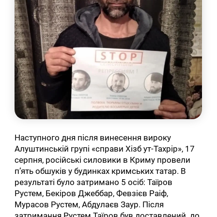
Наступного дня після винесення вироку
Алуштинській групі «справи Хізб ут-Тахрір», 17
серпня, російські силовики в Криму провели
п’ять обшуків у будинках кримських татар. В
результаті було затримано 5 осіб: Таїров
Рустем, Бекіров Джеббар, Февзієв Раіф,
Мурасов Рустем, Абдулаєв Заур. Після
затримання Рустем Таїров був доставлений до