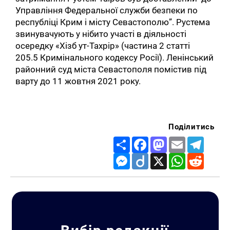
Управління Федеральної служби безпеки по
республіці Крим і місту Севастополю”. Рустема
звинувачують у нібито участі в діяльності
осередку «Хізб ут-Тахрір» (частина 2 статті
205.5 Кримінального кодексу Росії). Ленінський
районний суд міста Севастополя помістив під
варту до 11 жовтня 2021 року.
Поділитись
Share
Facebook
Mastodon
Email
Telegr
Messenger
Diigo
X
WhatsApp
Reddit