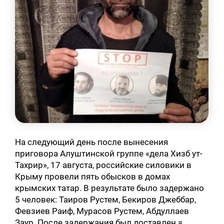
На следующий день после вынесения
приговора Алуштинской группе «дела Хизб ут-
Тахрир», 17 августа, российские силовики в
Крыму провели пять обысков в домах
крымских татар. В результате было задержано
5 человек: Таиров Рустем, Бекиров Джеббар,
Февзиев Раиф, Мурасов Рустем, Абдуллаев
Заур. После задержания был доставлен =