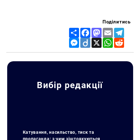
Поділитись
Share
Facebook
Mastodon
Email
Telegr
Messenger
Diigo
X
WhatsApp
Reddit
Вибір редакції
Искать:
Катування, насильство, тиск та
пропаганда: з чим зіштовхуються