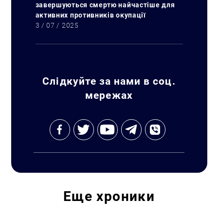
завершуються смертю найчастіше для
активних противників окупації
3 / 07 / 2025
Слідкуйте за нами в соц.
мережах
Еще
хроники