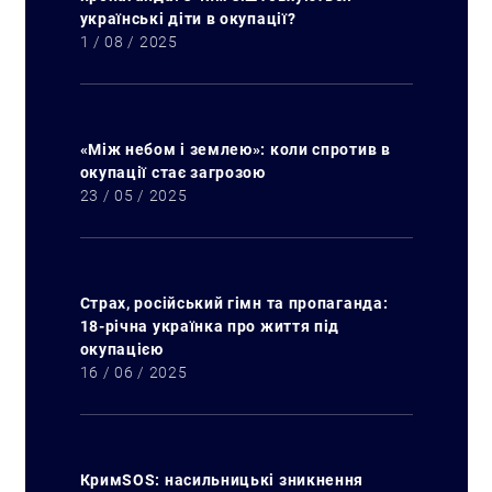
українські діти в окупації?
1 / 08 / 2025
«Між небом і землею»: коли спротив в
окупації стає загрозою
23 / 05 / 2025
Страх, російський гімн та пропаганда:
18-річна українка про життя під
окупацією
16 / 06 / 2025
КримSOS: насильницькі зникнення