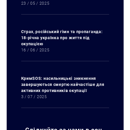
23 / 05 / 2025
Страх, російський гімн та пропаганда:
18-річна українка про життя під
окупацією
16 / 06 / 2025
КримSOS: насильницькі зникнення
завершуються смертю найчастіше для
активних противників окупації
3 / 07 / 2025
Пошук за запитом:
Слідкуйте за нами в соц.