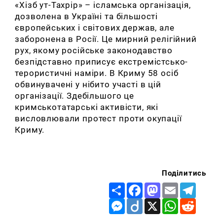
«Хізб ут-Тахрір» – ісламська організація,
дозволена в Україні та більшості
європейських і світових держав, але
заборонена в Росії. Це мирний релігійний
рух, якому російське законодавство
безпідставно приписує екстремістсько-
терористичні наміри. В Криму 58 осіб
обвинувачені у нібито участі в цій
організації. Здебільшого це
кримськотатарські активісти, які
висловлювали протест проти окупації
Криму.
Поділитись
Share
Facebook
Mastodon
Email
Telegr
Messenger
Diigo
X
WhatsApp
Reddit