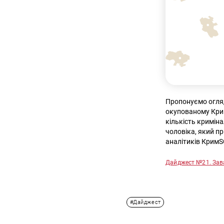
Пропонуємо огляд 
окупованому Крим
кількість кримін
чоловіка, який пр
аналітиків КримS
Дайджест №21.
Зав
#Дайджест