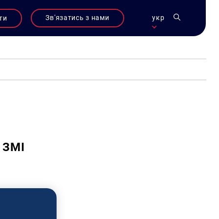
Зв'язатись з нами
укр
ти
 ЗМІ