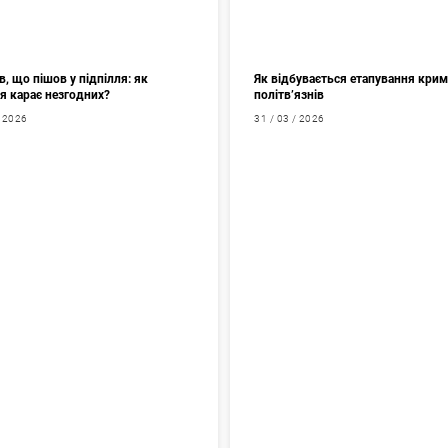
, що пішов у підпілля: як
Як відбувається етапування кри
я карає незгодних?
політв’язнів
/ 2026
31 / 03 / 2026