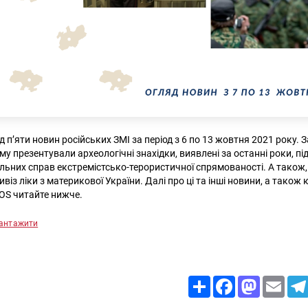
п’яти новин російських ЗМІ за період з 6 по 13 жовтня 2021 року. З
у презентували археологічні знахідки, виявлені за останні роки, п
альних справ екстремістсько-терористичної спрямованості. А також
ивіз ліки з материкової України. Далі про ці та інші новини, а також
OS читайте нижче.
антажити
Share
Facebook
Mastodon
Email