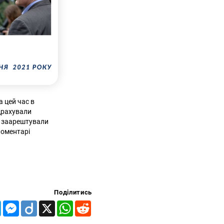
а цей час в
ідрахували
, заарештували
 коментарі
Поділитись
Telegram
Messenger
Diigo
X
WhatsApp
Reddit