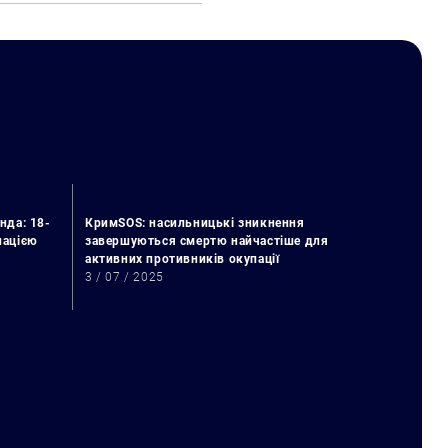
нда: 18-
КримSOS: насильницькі зникнення
упацією
завершуються смертю найчастіше для
активних противників окупації
3 / 07 / 2025