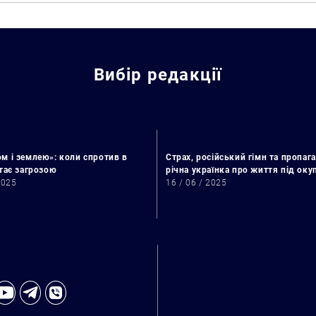
Вибір редакції
м і землею»: коли спротив в
Страх, російський гімн та пропага
стає загрозою
річна українка про життя під ок
2025
16 / 06 / 2025