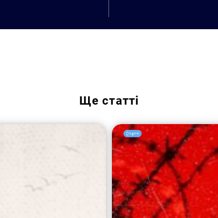
Пошук за запитом:
Ще
статті
Статті