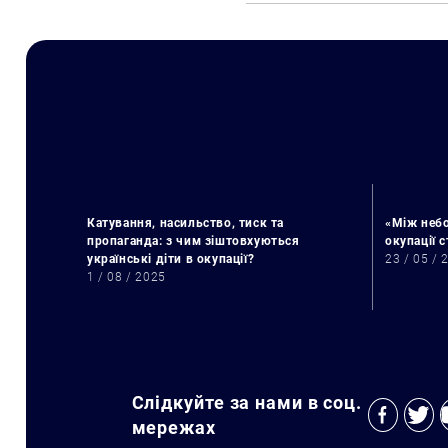
Катування, насильство, тиск та
«Між небо
пропаганда: з чим зіштовхуються
окупації 
українські діти в окупації?
23 / 05 / 
1 / 08 / 2025
Слідкуйте за нами в соц.
мережах