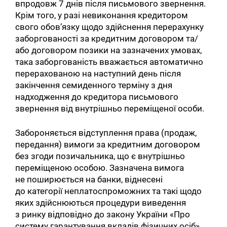
впродовж 7 днів після письмового звернення.
Крім того, у разі невиконання кредитором
свого обов’язку щодо здійснення перерахунку
заборгованості за кредитним договором та/
або договором позики на зазначених умовах,
така заборгованість вважається автоматично
перерахованою на наступний день після
закінчення семиденного терміну з дня
надходження до кредитора письмового
звернення від внутрішньо переміщеної особи.
Забороняється відступлення права (продаж,
передання) вимоги за кредитним договором
без згоди позичальника, що є внутрішньо
переміщеною особою. Зазначена вимога
не поширюється на банки, віднесені
до категорії неплатоспроможних та такі щодо
яких здійснюються процедури виведення
з ринку відповідно до закону України «Про
систему гарантування вкладів фізичних осіб».