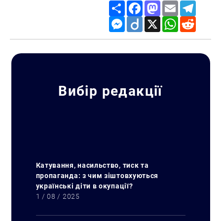
Share
Facebook
Mastodon
Email
Telegr
Messenger
Diigo
X
WhatsApp
Reddit
Вибір редакції
Катування, насильство, тиск та
пропаганда: з чим зіштовхуються
українські діти в окупації?
1 / 08 / 2025