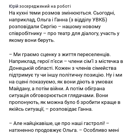
Юрій
зосереджений
на
роботі
На кухні теми розмов змінюються. Сьогодні,
наприклад, Ольга і Ганна (з відділу УВКБ)
розповідали Сергію – нашому новому
співробітнику – про театр для діалогу, участь у
якому вони беруть.
– Ми граємо сценку з життя переселенців.
Наприклад, герої п’єси – члени сім’ї з містечка в
Донецькій області. Кожен з членів сімейства
підтримує ту чи іншу політичну позицію. Ну і ми
на сцені показуємо, як вони діють в умовах
Майдану, а потім війни. А потім обіграна
ситуація обговорюється глядачами. Вони
пропонують, як можна було б зробити краще в
якійсь ситуації, – розповідає Ганна.
– Але найцікавіше, це про наші гастролі! –
натхненно продовжує Ольга. – Особливо мені