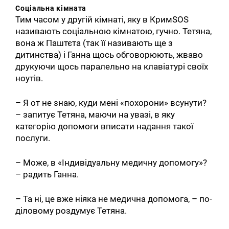
Соціальна кімната
Тим часом у другій кімнаті, яку в КримSOS
називають соціальною кімнатою, гучно. Тетяна,
вона ж Паштєта (так її називають ще з
дитинства) і Ганна щось обговорюють, жваво
друкуючи щось паралельно на клавіатурі своїх
ноутів.
– Я от не знаю, куди мені «похорони» всунути?
– запитує Тетяна, маючи на увазі, в яку
категорію допомоги вписати надання такої
послуги.
– Може, в «Індивідуальну медичну допомогу»?
– радить Ганна.
– Та ні, це вже ніяка не медична допомога, – по-
діловому роздумує Тетяна.