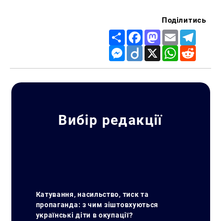
Поділитись
Share
Facebook
Mastodon
Email
Telegr
Messenger
Diigo
X
WhatsApp
Reddit
Вибір редакції
Катування, насильство, тиск та
пропаганда: з чим зіштовхуються
українські діти в окупації?