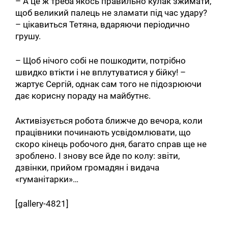
– А це ж треба якось правильно кулак зжимати,
щоб великий палець не зламати під час удару?
– цікавиться Тетяна, вдаряючи періодично
грушу.
– Щоб нічого собі не пошкодити, потрібно
швидко втікти і не вплутуватися у бійку! –
жартує Сергій, однак сам того не підозрюючи
дає корисну пораду на майбутнє.
Активізується робота ближче до вечора, коли
працівники починають усвідомлювати, що
скоро кінець робочого дня, багато справ ще не
зроблено. І знову все йде по колу: звіти,
дзвінки, прийом громадян і видача
«гуманітарки»…
[gallery-4821]