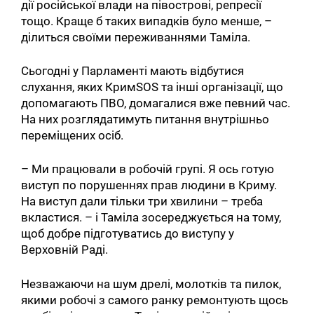
дії російської влади на півострові, репресії
тощо. Краще б таких випадків було менше, –
ділиться своїми переживаннями Таміла.
Сьогодні у Парламенті мають відбутися
слухання, яких КримSOS та інші організації, що
допомагають ПВО, домагалися вже певний час.
На них розглядатимуть питання внутрішньо
переміщених осіб.
– Ми працювали в робочій групі. Я ось готую
виступ по порушеннях прав людини в Криму.
На виступ дали тільки три хвилини – треба
вкластися. – і Таміла зосереджується на тому,
щоб добре підготуватись до виступу у
Верховній Раді.
Незважаючи на шум дрелі, молотків та пилок,
якими робочі з самого ранку ремонтують щось