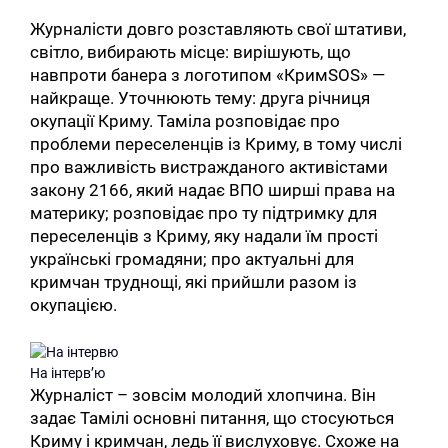
Журналісти довго розставляють свої штативи,
світло, вибирають місце: вирішують, що
навпроти банера з логотипом «КримSOS» —
найкраще. Уточнюють тему: друга річниця
окупації Криму. Таміла розповідає про
проблеми переселенців із Криму, в тому числі
про важливість вистражданого активістами
закону 2166, який надає ВПО ширші права на
материку; розповідає про ту підтримку для
переселенців з Криму, яку надали їм прості
українські громадяни; про актуальні для
кримчан труднощі, які прийшли разом із
окупацією.
На інтерв’ю
Журналіст – зовсім молодий хлопчина. Він
задає Тамілі основні питання, що стосуються
Криму і кримчан, ледь її вислуховує. Схоже на