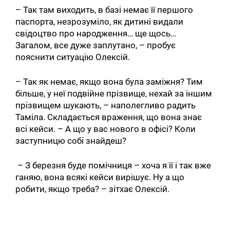
– Так там виходить, в базі немає її першого
паспорта, незрозуміло, як дитині видали
свідоцтво про народження… ще щось…
Загалом, все дуже заплутано, – пробує
пояснити ситуацію Олексій.
– Так як немає, якщо вона була заміжня? Тим
більше, у неї подвійне прізвище, нехай за іншим
прізвищем шукають, – наполегливо радить
Таміла. Складається враження, що вона знає
всі кейси. – А що у вас нового в офісі? Коли
заступницю собі знайдеш?
– З березня буде помічниця – хоча я її і так вже
ганяю, вона всякі кейси вирішує. Ну а що
робити, якщо треба? – зітхає Олексій.