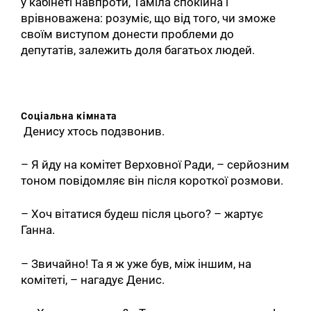
у кабінеті навпроти, Таміла спокійна і
врівноважена: розуміє, що від того, чи зможе
своїм виступом донести проблеми до
депутатів, залежить доля багатьох людей.
Соціальна кімната
Денису хтось подзвонив.
– Я йду на комітет Верховної Ради, – серйозним
тоном повідомляє він після короткої розмови.
– Хоч вітатися будеш після цього? – жартує
Ганна.
– Звичайно! Та я ж уже був, між іншим, на
комітеті, – нагадує Денис.