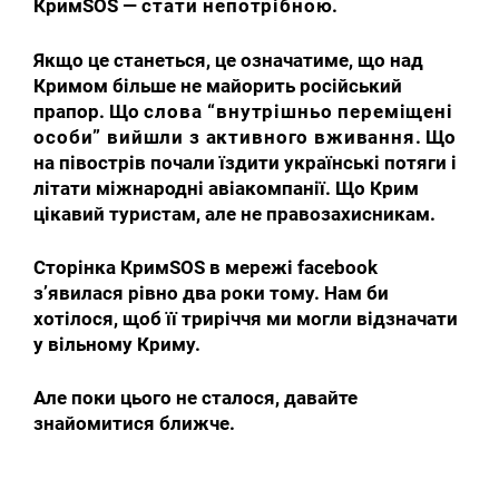
КримSOS —
стати непотрібною
.
Якщо це станеться, це означатиме, що над
Кримом більше не майорить російський
прапор. Що
слова
“
внутрішньо
переміщені
особи
”
вийшли
з
активного
вживання
. Що
на півострів почали їздити українські потяги і
літати міжнародні авіакомпанії. Що Крим
цікавий туристам, але не правозахисникам.
Сторінка КримSOS в мережі facebook
з’явилася рівно два роки тому. Нам би
хотілося, щоб її триріччя ми могли відзначати
у вільному Криму.
Але поки цього не сталося, давайте
знайомитися ближче.