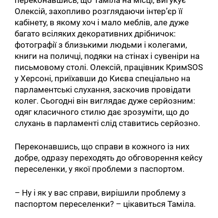
переконавшись, що Таміла на місці, вигукує
Олексій, захопливо розглядаючи інтер’єр її
кабінету, в якому хоч і мало меблів, але дуже
багато всіляких декоративних дрібничок:
фотографії з близькими людьми і колегами,
книги на поличці, подяки на стінах і сувеніри на
письмовому столі. Олексій, працівник КримSOS
у Херсоні, приїхавши до Києва спеціально на
парламентські слухання, заскочив провідати
колег. Сьогодні він виглядає дуже серйозним:
одяг класичного стилю дає зрозуміти, що до
слухань в парламенті слід ставитись серйозно.
Переконавшись, що справи в кожного із них
добре, одразу переходять до обговорення кейсу
переселенки, у якої проблеми з паспортом.
– Ну і як у вас справи, вирішили проблему з
паспортом переселенки? – цікавиться Таміла.