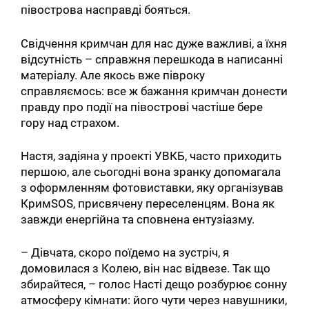
півострова насправді бояться.
Свідчення кримчан для нас дуже важливі, а їхня
відсутність – справжня перешкода в написанні
матеріалу. Але якось вже півроку
справляємось: все ж бажання кримчан донести
правду про події на півострові частіше бере
гору над страхом.
Настя, задіяна у проекті УВКБ, часто приходить
першою, але сьогодні вона зранку допомагала
з оформленням фотовиставки, яку організував
КримSOS, присвячену переселенцям. Вона як
завжди енергійна та сповнена ентузіазму.
– Дівчата, скоро поїдемо на зустріч, я
домовилася з Колею, він нас відвезе. Так що
збирайтеся, – голос Насті дещо розбурює сонну
атмосферу кімнати: його чути через навушники,