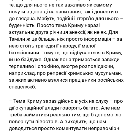
те, що для нього не так важливо як самому
почути відповіді на запитання, так і донести їх
до глядача. Мабуть, подібні інтерв’ю для нього –
буденність. Просто тема Криму наразі
актуальна: друга річниця анексії, як не як. Для
Таміли ж це більше, ніж просто інформація – за
нею стоїть трагедія її народу, її малої
батьківщини. Тому те, що відбувається в Криму,
їй не байдуже. Однак вона тримається завжди
терпеливо і спокійно, вкотре розповідаючи,
наприклад, про репресії кримських мусульман,
за яких активно взялися працівники російських
спецслужб.
– Тема Криму зараз дійсно в усіх на слуху – про
дії окупаційної влади говорять багато. Але нам
треба займатися реально тим, що б допомогло
повернути півострів. А виходить, що нам
доводиться просто коментувати неправомірні