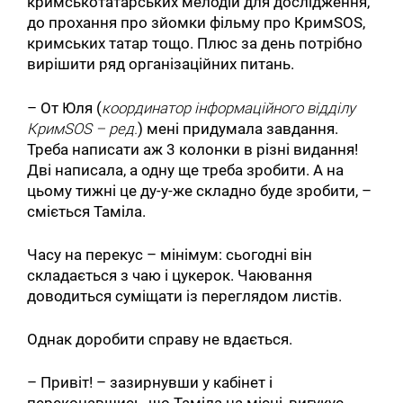
кримськотатарських мелодій для дослідження,
до прохання про зйомки фільму про КримSOS,
кримських татар тощо. Плюс за день потрібно
вирішити ряд організаційних питань.
– От Юля (
координатор інформаційного відділу
Крим
SOS
– ред.
) мені придумала завдання.
Треба написати аж 3 колонки в різні видання!
Дві написала, а одну ще треба зробити. А на
цьому тижні це ду-у-же складно буде зробити, –
сміється Таміла.
Часу на перекус – мінімум: сьогодні він
складається з чаю і цукерок. Чаювання
доводиться суміщати із переглядом листів.
Однак доробити справу не вдається.
– Привіт! – зазирнувши у кабінет і