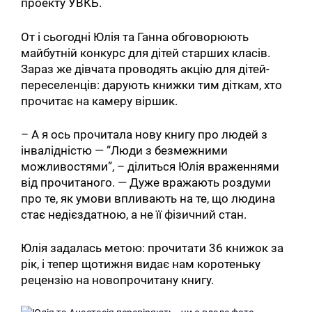
проекту УВКБ.
От і сьогодні Юлія та Ганна обговорюють
майбутній конкурс для дітей старших класів.
Зараз же дівчата проводять акцію для дітей-
переселенців: дарують книжки тим діткам, хто
прочитає на камеру віршик.
– А я ось прочитала нову книгу про людей з
інвалідністю — “Люди з безмежними
можливостями”, – ділиться Юлія враженнями
від прочитаного. — Дуже вражають роздуми
про те, як умови впливають на те, що людина
стає недієздатною, а не її фізичний стан.
Юлія задалась метою: прочитати 36 книжок за
рік, і тепер щотижня видає нам коротеньку
рецензію на новопрочитану книгу.