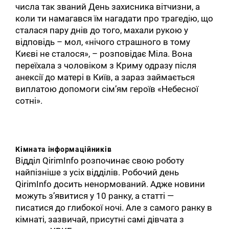
числа так званий День захисника вітчизни, а
коли ти намагався їм нагадати про трагедію, що
сталася пару днів до того, махали рукою у
відповідь – мол, «нічого страшного в тому
Києві не сталося», – розповідає Міла. Вона
переїхала з чоловіком з Криму одразу після
анексії до матері в Київ, а зараз займається
виплатою допомоги сім’ям героїв «Небесної
сотні».
Кімната інформаційників
Відділ QirimInfo розпочинає свою роботу
найпізніше з усіх відділів. Робочий день
QirimInfo досить ненормований. Адже новини
можуть з’явитися у 10 ранку, а статті —
писатися до глибокої ночі. Але з самого ранку в
кімнаті, зазвичай, присутні самі дівчата з