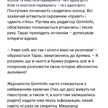
Юлія та Анастасія перевіряють – чи є вдале фото
Поступово починають сходитись хлопці. Всі
зазвичай вітаються скромним «привіт» і
«дають п’ять». Рустем же, редактор QirimInfo,
обов’язково посміхається вітаючись і тисне
руку. Тарас приходить останнім – дописував
інтерв’ю вдома.
– Уяви собі, він так і нічого мені не розповів! –
обурюється Тарас, звертаючись до Артема. – Я
розумію, що в нього в Криму родина, але ж я
попросив розповісти свою історію абсолютно
анонімно!
Журналісти QirimInfo часто стикаються з
небажанням кримчан (тих, що досі живуть на
півострові, а також ті, в кого там залишились
родичі) надати нам якусь інформацію, нехай
навіть ні разу не секретну. Мешканці