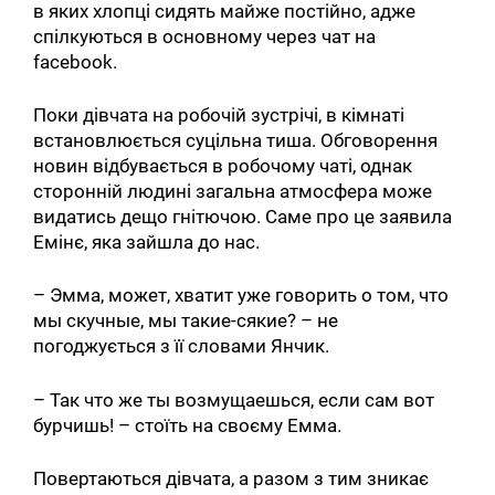
в яких хлопці сидять майже постійно, адже
спілкуються в основному через чат на
facebook.
Поки дівчата на робочій зустрічі, в кімнаті
встановлюється суцільна тиша. Обговорення
новин відбувається в робочому чаті, однак
сторонній людині загальна атмосфера може
видатись дещо гнітючою. Саме про це заявила
Емінє, яка зайшла до нас.
– Эмма, может, хватит уже говорить о том, что
мы скучные, мы такие-сякие? – не
погоджується з її словами Янчик.
– Так что же ты возмущаешься, если сам вот
бурчишь! – стоїть на своєму Емма.
Повертаються дівчата, а разом з тим зникає