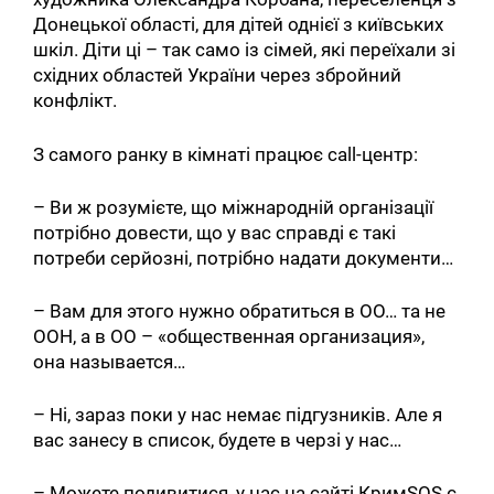
Донецької області, для дітей однієї з київських
шкіл. Діти ці – так само із сімей, які переїхали зі
східних областей України через збройний
конфлікт.
З самого ранку в кімнаті працює call-центр:
– Ви ж розумієте, що міжнародній організації
потрібно довести, що у вас справді є такі
потреби серйозні, потрібно надати документи…
– Вам для этого нужно обратиться в ОО… та не
ООН, а в ОО – «общественная организация»,
она называется…
– Ні, зараз поки у нас немає підгузників. Але я
вас занесу в список, будете в черзі у нас…
– Можете подивитися, у нас на сайті КримSOS є