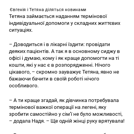
Євгенія
і
Тетяна
діляться
новинами
Тетяна займається наданням термінової
індивідуальної допомоги у складних життєвих
ситуаціях.
– Доводиться і в лікарні їздити: провідати
деяких пацієнтів. А так я в основному сиджу в
офісі і думаю, кому і як краще допомогти на ті
кошти, які у нас є в розпорядженні. Нічого
цікавого, – скромно зауважує Тетяна, явно не
бажаючи бачити в своїй роботі нічого
особливого.
– А ти краще згадай, як дівчинка потребувала
термінової важкої операції на легені, яку
зробити самостійно у сім’ї не було можливості,
– додала Надя. – Ще одній жінці руку врятувала!