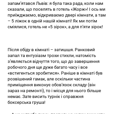
запам’ятався Львів: я була така рада, коли нам
сказали, що поселять в готель «Жорж»! І ось ми
приїжджаємо, відкриваємо двері кімнати, а там
– 5 ліжок в одній нашій кімнаті! Як ми потім
сміялися, готель не «5 зірок», а для п’яти зірок!
Після обіду в кімнаті – затишшя. Ранковий
запал та ентузіазм трохи стихли, натомість
з’являється відчуття того, що до завершення
робочого дня ще дуже багато часу і все
«встигенться зробитися». Раніше в кімнаті був
розвішений гамак, але оскільки частина
приміщення виконує обов’язок складу (він
зараз на ремонті), то і місця для нього більше
немає. Зате висить турнік і справжня
боксерська груша!