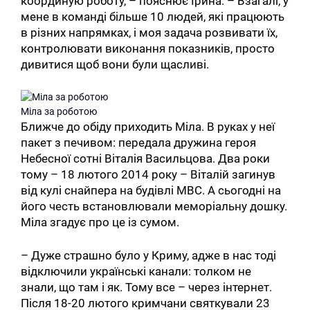
координую роботу, – пояснює Ірина. – Взагалі, у
мене в команді більше 10 людей, які працюють
в різних напрямках, і моя задача розвивати їх,
контролювати виконання показників, просто
дивитися щоб вони були щасливі.
Міла за роботою
Ближче до обіду приходить Міла. В руках у неї
пакет з печивом: передала дружина героя
Небесної сотні Віталія Васильцова. Два роки
тому – 18 лютого 2014 року – Віталій загинув
від кулі снайпера на будівлі МВС. А сьогодні на
його честь встановлювали меморіальну дошку.
Міла згадує про це із сумом.
– Дуже страшно було у Криму, адже в нас тоді
відключили українські канали: толком не
знали, що там і як. Тому все – через інтернет.
Після 18-20 лютого кримчани святкували 23