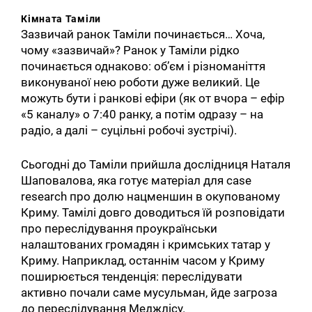
Кімната Таміли
Зазвичай ранок Таміли починається… Хоча,
чому «зазвичай»? Ранок у Таміли рідко
починається однаково: об’єм і різноманіття
виконуваної нею роботи дуже великий. Це
можуть бути і ранкові ефіри (як от вчора – ефір
«5 каналу» о 7:40 ранку, а потім одразу – на
радіо, а далі – суцільні робочі зустрічі).
Сьогодні до Таміли прийшла дослідниця Наталя
Шаповалова, яка готує матеріал для case
research про долю нацменшин в окупованому
Криму. Тамілі довго доводиться їй розповідати
про переслідування проукраїнськи
налаштованих громадян і кримських татар у
Криму. Наприклад, останнім часом у Криму
поширюється тенденція: переслідувати
активно почали саме мусульман, йде загроза
до переслідування Меджлісу.