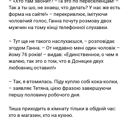
– «Хто там звонит? –Та это по переселенцам! –
Так а ты шо, не знаеш, что делать? У нас же есть
форма на сайте!» – перекривлює, імітуючи
чоловічий голос, Ганна почуту розмову двох
мужчин на тому кінці телефонної слухавки.
– Тут ще не такого наслухаєшся, – розповідає
згодом Ганна. – От недавно мені один чоловік –
йому 76 років! – видав: «Единственное, о чем я
жалею, так это о том, что в Донецке двух
любовниц оставил!»
– Так, я втомилась. Піду куплю собі кока-колки,
– заявляє Тетяна, цією фразою завершуючи
першу половину робочого дня.
Тиша приходить в кімнату тільки в обідній час:
хто в магазин, хто на кухню.