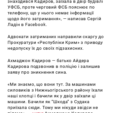
знаходився Кадиров, заїхала в двір будівлі
УФСБ, проте черговий ФСБ пояснює по
телефону, що у нього немає інформації
щодо його затримання», — написав Сергій
Ладін в Facebook.
Адвокати затриманих направили скаргу до
Прокуратури «Республіки Крим» з приводу
недопуску їх до своїх підзахисних.
Ахмаджон Кадиров — батько Айдера
Кадирова подзвонив в поліцію і залишив
заяву про зникнення сина.
«Ми знаємо, що вони тут. За машинами
силовиків з Нижньогірського району їхали
наші хлопці і бачили як у двір заїхали ці
машини. Бачили як “Шкода” з Судака
приїхала сюди. Тому ми нікуди звідси не