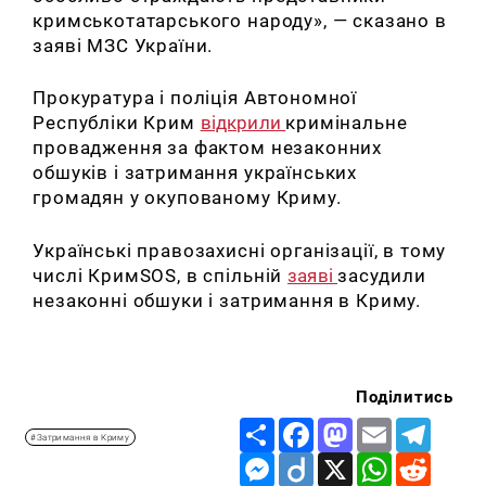
кримськотатарського народу
», — сказано в
заяві МЗС України.
Прокуратура і поліція Автономної
Республіки Крим
відкрили
кримінальне
провадження за фактом незаконних
обшуків і затримання українських
громадян у окупованому Криму.
Українські правозахисні організації, в тому
числі КримSOS, в спільній
заяві
засудили
незаконні обшуки і затримання в Криму.
Поділитись
Share
Facebook
Mastodon
Email
Telegr
#Затримання в Криму
Messenger
Diigo
X
WhatsApp
Reddit