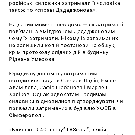
російські силовики затримали її чоловіка
також по «справі Дададжонова».
На даний момент невідомо — як затримані
пов’язані з Умітджоном Дададжоновим і
чому їх затримали. Нікому із затриманих
не залишили копій постанови на обшук,
крім протоколу слідчих дій в будинку
Рідвана Умерова.
Юридичну допомогу затриманим
погодилися надати Олексій Ладін, Еміне
Авамілєва, Сафіє Шабанова і Марлен
Халіков. Однак адвокатам і родичам
силовики відмовилися підтверджувати, чи
привезли затриманих в будівлю УФСБ в
Сімферополі.
«Близько 9.40 ранку” ГАЗель “, в якій