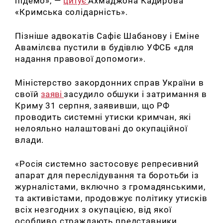
підемо», —
цитує
Ахмаджона Кадирова
«Кримська солідарність».
Пізніше адвокатів Сафіє Шабанову і Еміне
Авамілєва пустили в будівлю УФСБ «для
надання правової допомоги».
Міністерство закордонних справ України в
своїй
заяві
засудило обшуки і затримання в
Криму 31 серпня, заявивши, що РФ
проводить системні утиски кримчан, які
нелояльно налаштовані до окупаційної
влади.
«
Росія системно застосовує репресивний
апарат для переслідування та боротьби із
журналістами, включно з громадянськими,
та активістами, продовжує політику утисків
всіх незгодних з окупацією, від якої
особливо страждають представники