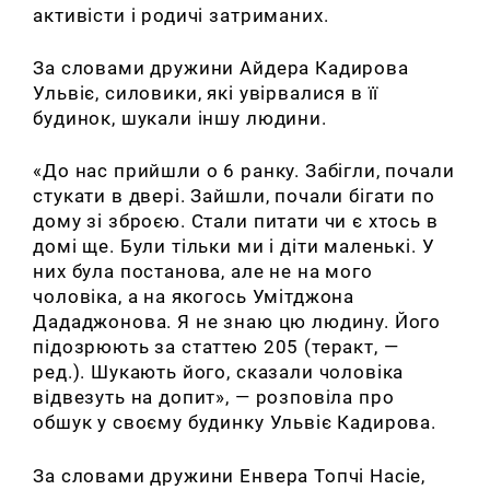
активісти і родичі затриманих.
За словами дружини Айдера Кадирова
Ульвіє, силовики, які увірвалися в її
будинок, шукали іншу людини.
«До нас прийшли о 6 ранку. Забігли, почали
стукати в двері. Зайшли, почали бігати по
дому зі зброєю. Стали питати чи є хтось в
домі ще. Були тільки ми і діти маленькі. У
них була постанова, але не на мого
чоловіка, а на якогось Умітджона
Дададжонова. Я не знаю цю людину. Його
підозрюють за статтею 205 (теракт, —
ред.). Шукають його, сказали чоловіка
відвезуть на допит», — розповіла про
обшук у своєму будинку Ульвіє Кадирова.
За словами дружини Енвера Топчі Насіе,