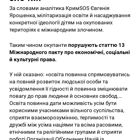
За словами аналітика КримSOS Євгенія
Ярошенка, мілітаризація освіти й насаджування
конкретної ідеології дітям на окупованих
територіях є міжнародним злочином.
Таким чином окупанти
порушують статтю 13
Міжнародного пакту про економічні, соціальні
й культурні права.
У ній сказано: «освіта повинна спрямовуватись
на повний розвиток людської особи та
усвідомлення її гідності й повинна зміцнювати
повагу до прав людини й основних свобод.…
Освіта повинна дати можливість усім бути
корисними учасниками вільного суспільства,
сприяти взаєморозумінню, терпимості та
дружбі між усіма націями та всіма расовими,
етнічними та релігійними групами й сприяти
роботі Організації Об’єднаних Націй із