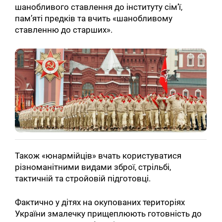
шанобливого ставлення до інституту сім’ї,
пам’яті предків та вчить «шанобливому
ставленню до старших».
Також «юнармійців» вчать користуватися
різноманітними видами зброї, стрільбі,
тактичній та стройовій підготовці.
Фактично у дітях на окупованих територіях
України змалечку прищеплюють готовність до