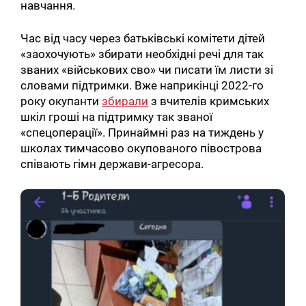
навчання.
Час від часу через батьківські комітети дітей
«заохочують» збирати необхідні речі для так
званих «військових сво» чи писати їм листи зі
словами підтримки. Вже наприкінці 2022-го
року окупанти
збирали
з вчителів кримських
шкіл гроші на підтримку так званої
«спецоперації». Принаймні раз на тиждень у
школах тимчасово окупованого півострова
співають гімн держави-агресора.