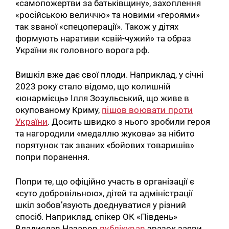
«самопожертви за батьківщину», захоплення
«російською величчю» та новими «героями»
так званої «спецоперації». Також у дітях
формують наративи «свій-чужий» та образ
України як головного ворога рф.
Вишкіл вже дає свої плоди. Наприклад, у січні
2023 року стало відомо, що колишній
«юнармієць» Ілля Зозульський, що живе в
окупованому Криму,
пішов воювати проти
України
. Досить швидко з нього зробили героя
та нагородили «медаллю жукова» за нібито
порятунок так званих «бойових товаришів»
попри поранення.
Попри те, що офіційно участь в організації є
«суто добровільною», дітей та адміністрації
шкіл зобов’язують доєднуватися у різний
спосіб. Наприклад, спікер ОК «Південь»
Владислав Назаров
публікував
зразок заяви,