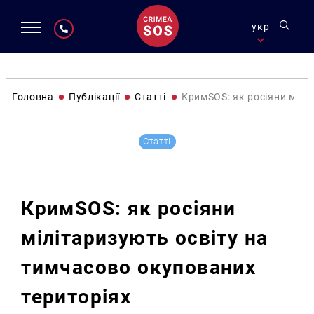
укр
Головна
Публікації
Статті
КримSOS: як росіяни мілі
Статті
КримSOS: як росіяни
мілітаризують освіту на
тимчасово окупованих
територіях