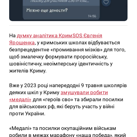
На
думку аналітика КримSOS Євгенія
Ярошенка
, у кримських школах відбувається
безпрецедентне «промивання мізків» для того,
щоб змалечку формувати проросійську,
шовіністичну, неоімперську ідентичність у
жителів Криму.
Вже у 2023 році напередодні 9 травня школярів
деяких шкіл у Криму
змушували робити
«медалі»
для «героїв сво» та збирали посилки
для військових рф, які беруть участь у війні
проти України.
«Медалі» та посилки окупаційним військам
робили в межах марафону «наша победа», який