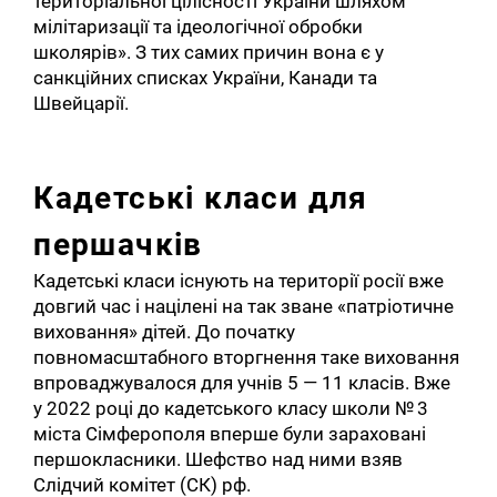
територіальної цілісності України шляхом
мілітаризації та ідеологічної обробки
школярів». З тих самих причин вона є у
санкційних списках України, Канади та
Швейцарії.
Кадетські класи для
першачків
Кадетські класи існують на території росії вже
довгий час і націлені на так зване «патріотичне
виховання» дітей. До початку
повномасштабного вторгнення таке виховання
впроваджувалося для учнів 5 — 11 класів. Вже
у 2022 році до кадетського класу школи № 3
міста Сімферополя вперше були зараховані
першокласники. Шефство над ними взяв
Слідчий комітет (СК) рф.