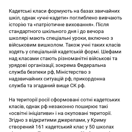
Кадетські класи формують на базах звичайних
шкіл, однак «учні-кадети» поглиблено вивчають
історію та «патріотичне виховання». Після
стандартного шкільного дня і до вечора
школярі мають спеціальні уроки, включно з
військовим вишколом. Також учні таких класів
ходять у спеціальній кадетській формі. Шефами
над класами стають різноманітні військові та
урядові організації, зокрема Федеральна
служба безпеки рф, Міністерство з
надзвичайних ситуацій рф, прикордонна
служба та згаданий вище СК рф.
На території росії сформовані сотні кадетських
класів, однак рф незаконно поширює такі
«освітні ініціативи» і на окуповані території.
Згідно з відкритими джерелами, у Криму
створений 161 кадетський клас у 50 школах