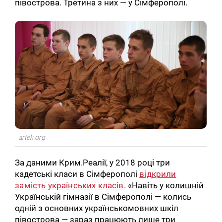
півострова. Третина з них — у Сімферополі.
artek.org
За даними Крим.Реалії, у 2018 році три
кадетські класи в Сімферополі
відкрили
замість українських класів
. «Навіть у колишній
Українській гімназії в Сімферополі — колись
одній з основних українськомовних шкіл
півострова — зараз працюють лише три