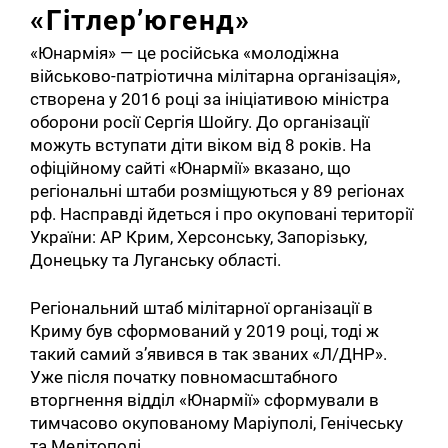
«Гітлер’югенд»
«Юнармія» — це російська «молодіжна
військово-патріотична мілітарна організація»,
створена у 2016 році за ініціативою міністра
оборони росії Сергія Шойгу. До організації
можуть вступати діти віком від 8 років. На
офіційному сайті «Юнармії» вказано, що
регіональні штаби розміщуються у 89 регіонах
рф. Насправді йдеться і про окуповані території
України: АР Крим, Херсонську, Запорізьку,
Донецьку та Луганську області.
Регіональний штаб мілітарної організації в
Криму був сформований у 2019 році, тоді ж
такий самий з’явився в так званих «Л/ДНР».
Уже після початку повномасштабного
вторгнення відділ «Юнармії» сформували в
тимчасово окупованому Маріуполі, Генічеську
та Мелітополі.