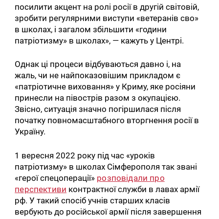
посилити акцент на ролі росії в другій світовій,
зробити регулярними виступи «ветеранів сво»
в школах, і загалом збільшити «години
патріотизму» в школах», — кажуть у Центрі.
Однак ці процеси відбуваються давно і, на
жаль, чи не найпоказовішим прикладом є
«патріотичне виховання» у Криму, яке росіяни
принесли на півострів разом з окупацією.
Звісно, ситуація значно погіршилася після
початку повномасштабного вторгнення росії в
Україну.
1 вересня 2022 року під час «уроків
патріотизму» в школах Сімферополя так звані
«герої спецоперації»
розповідали про
перспективи
контрактної служби в лавах армії
Пошук за запитом:
рф. У такий спосіб учнів старших класів
вербують до російської армії після завершення