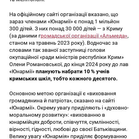
На офіційному сайті організації вказано, що
зараз членами «Юнармії» є понад 1 мільйон
300 дітей. З них понад 30 000 дітей — з Криму
(за даними г
ромадської організації «Альмеда»
,
станом на травень 2023 року). Водночас за
словами так званої заступниці голови
окупаційної «ради міністрів республіки Крим»
Олени Романовської, до кінця 2024 року до лав
«Юнармії»
планують набрати 10 % учнів
кримських шкіл, тобто кожного десятого.
Основною метою організації є «виховання
громадянина й патріота», сказано на сайті
«Юнармії». Окрему увагу приділяють і «духовно-
моральному розвитку»: «вихованню в
юнармійцях доброти, співчуття, сумлінності,
вірності, гідності, любові до своєї Батьківщини.
Велику увагу «Юнармія» приділяє формуванню