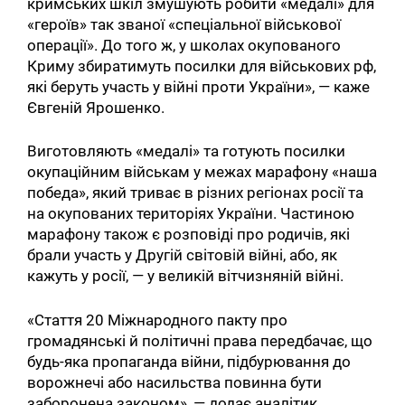
кримських шкіл змушують робити «медалі» для
«героїв» так званої «спеціальної військової
операції». До того ж, у школах окупованого
Криму збиратимуть посилки для військових рф,
які беруть участь у війні проти України», — каже
Євгеній Ярошенко.
Виготовляють «медалі» та готують посилки
окупаційним військам у межах марафону «наша
победа», який триває в різних регіонах росії та
на окупованих територіях України. Частиною
марафону також є розповіді про родичів, які
брали участь у Другій світовій війні, або, як
кажуть у росії, — у великій вітчизняній війні.
«Стаття 20 Міжнародного пакту про
громадянські й політичні права передбачає, що
будь-яка пропаганда війни, підбурювання до
ворожнечі або насильства повинна бути
заборонена законом», — додає аналітик.