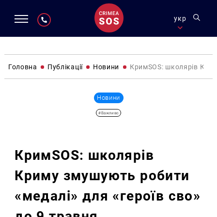
укр
Головна
Публікації
Новини
КримSOS: школярів Криму
Новини
#Важливо
КримSOS: школярів
Криму змушують робити
«медалі» для «героїв сво»
до 9 травня