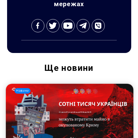
мережах
Ще
новини
Пошук за запитом:
Новини