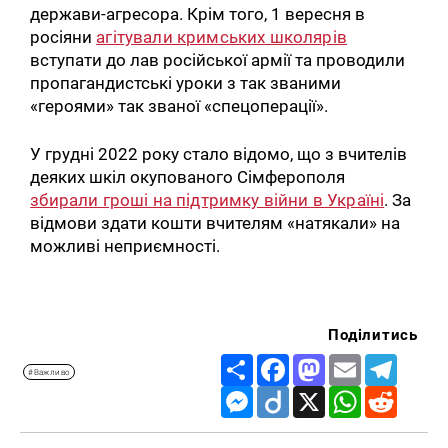
держави-агресора. Крім того, 1 вересня в
росіяни
агітували кримських школярів
вступати до лав російської армії та проводили
пропагандистські уроки з так званими
«героями» так званої «спецоперації».
У грудні 2022 року стало відомо, що з вчителів
деяких шкіл окупованого Сімферополя
збирали гроші на підтримку війни в Україні
. За
відмови здати кошти вчителям «натякали» на
можливі неприємності.
Поділитись
Share
Facebook
Mastodon
Email
Telegr
#Важливо
Messenger
Diigo
X
WhatsApp
Reddit