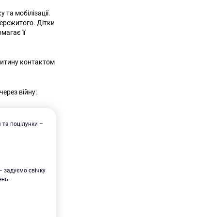
 та мобілізації.
пережитого. Дітки
магає її
 дитину контактом
через війну:
 та поцілунки –
 – задуємо свічку
ень.