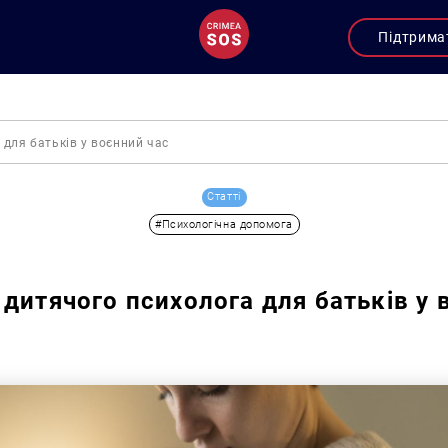
Підтрима
 для батьків у воєнний час
Статті
#Психологічна допомога
 дитячого психолога для батьків у 