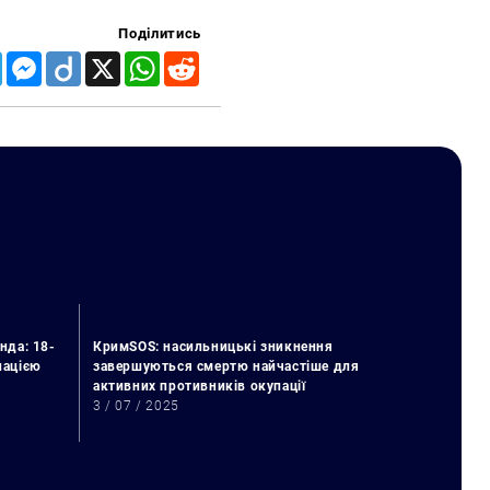
Поділитись
Telegram
Messenger
Diigo
X
WhatsApp
Reddit
нда: 18-
КримSOS: насильницькі зникнення
упацією
завершуються смертю найчастіше для
активних противників окупації
3 / 07 / 2025