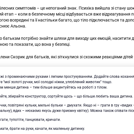
ілесних симптомів – це непоганий знак. Психіка вийшла зі стану шоку
й етап – коли в безпечному місці відбувається вже відреагування 
гою всередині та її настільки багато, що тіло підключається та допо
яснює Альона.
о батькам потрібно знайти шляхи для виходу цих емоцій, наситити
ною та показати, що вона у безпеці.
ени Скорик для батьків, які зіткнулися зі схожими реакціями дітей 
жі з проминаючими рухами і легким простукуванням. Додайте слова кохання
 “мої золоті ручки, мої солодкі ніжки, улюблений животик” тощо.
м менше дитина – тим більше акцентуйтесь на роботі з тілом.
юйте, збирайте конструктор, сортуйте щось – що більше любить ваша дитина.
чки, повітряні кульки, мильні бульки – дмухати. Якщо ні – грати в гру «видих
еальну), вдих – нюхаємо якусь дуже приємну квітку). Можна також співати піс
ігати, тупотіти, танцювати, кричати.
мати, брати на руки, качати, як маленьку дитинку.