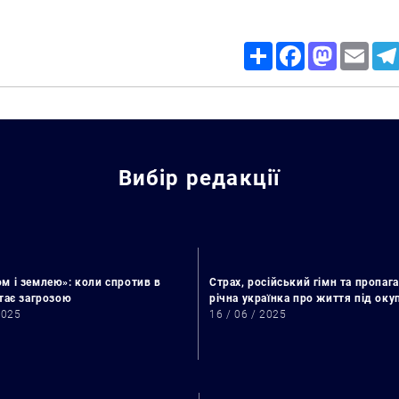
Share
Facebook
Mastodon
Email
Вибір редакції
м і землею»: коли спротив в
Страх, російський гімн та пропага
стає загрозою
річна українка про життя під ок
Пошук за запитом:
2025
16 / 06 / 2025