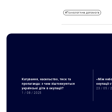
#Психологічна допомога
Катування, насильство, тиск та
«Між небо
пропаганда: з чим зіштовхуються
окупації 
українські діти в окупації?
23 / 05 / 
1 / 08 / 2025