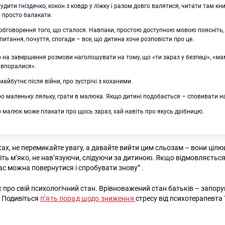
дити гніздечко, кокон з ковдр у ліжку і разом довго валятися, читати там кн
 просто балакати.
обговорення того, що сталося. Навпаки, простою доступною мовою поясніть,
питання, почуття, спогади – все, що дитина хоче розповісти про це.
 на завершення розмови наголошувати на тому, що «ти зараз у безпеці», «м
 впоралися».
майбутнє після війни, про зустрічі з коханими.
ро маленьку ляльку, грати в малюка. Якщо дитині подобається – сповивати на
 малюк може плакати про щось зараз, хай навіть про якусь дрібницю.
ах, не перемикайте увагу, а давайте вийти цим сльозам – вони цілю
біть м’яко, не нав’язуючи, слідуючи за дитиною. Якщо відмовляєтьс
час можна повернутися і спробувати знову” .
 про свій психологічний стан. Врівноважений стан батьків – запор
. Подивіться
п’ять порад щодо зниження
стресу від психотерапевта 