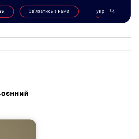
Зв'язатись з нами
укр
ти
воєнний