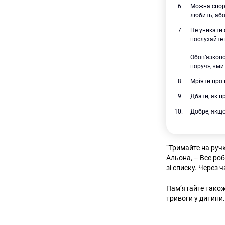
Можна спору
любить, або
Не уникати 
послухайте 
Обов’язково
поруч», «ми
Мріяти про 
Дбати, як п
Добре, якщо
“Тримайте на ручк
Альона, – Все ро
зі списку. Через 
Пам’ятайте також
тривоги у дитини