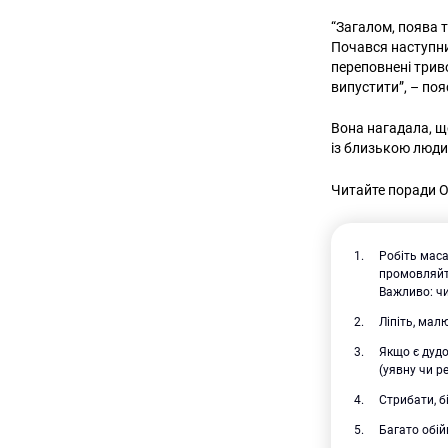
“Загалом, поява т
Почався наступни
переповнені триво
випустити”, – по
Вона нагадала, щ
із близькою люди
Читайте поради Ол
Робіть маса
промовляйте
Важливо: чи
Ліпіть, мал
Якщо є дудо
(уявну чи р
Стрибати, б
Багато обій