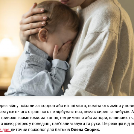
рез війну поїхали за кордон або в інші міста, помічають зміни у повед
ам уже нічого страшного не відбувається, немає сирен та вибухів. 
і тривожні симптоми: заїкання, нетримання або запори, плаксивість,
 з їжею, регрес у поведінці, нав’язливі звуки та рухи. Це реакція від
відає
дитячий психолог для батьків
Олена Скорик.