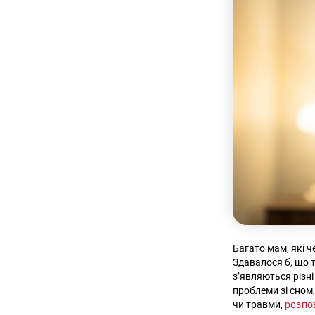
Багато мам, які че
Здавалося б, що т
з’являються різн
проблеми зі сном,
чи травми,
розпо