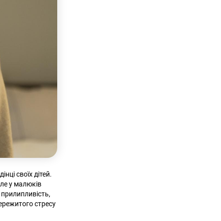
інці своїх дітей.
Але у малюків
 прилипливість,
 пережитого стресу