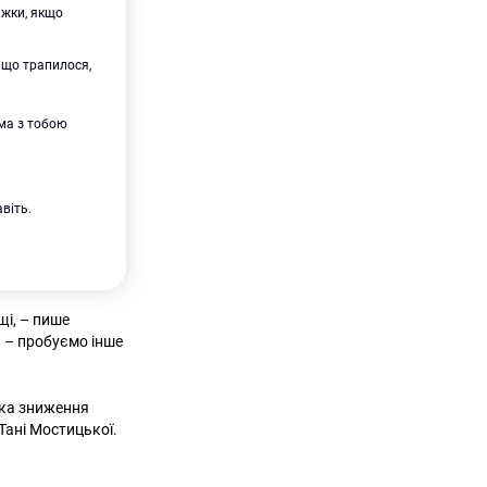
ижки, якщо
 що трапилося,
ама з тобою
віть.
щі, – пише
я – пробуємо інше
ука зниження
Тані Мостицької.