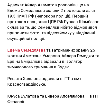
Адвокат Айдер Азаматов розповів, що на
Едема Семедляєва склали 2 протоколи за ст.
19.3 КпАП РФ (непокора поліції). Перший
протокол працівник ЦПЕ РФ Руслан Шамбазов
склав за те, що Семедляєв нібито відмовився
припинити фото- та відеозйомку у відділенні
окупаційної поліції.
Едема Семедляєва
та затриманих зранку 25
жовтня Аметхана Умерова, Айдера Гемеджи та
Пошук за запитом:
Ервіна Еміралієва відвезли в ізолятор
тимчасового тримання в Судак.
Решата Халілова відвезли в ІТТ в смт
Красногвардійське.
Юнуса Булатова та Енвера Апселямова — в ІТТ
Феодосії.