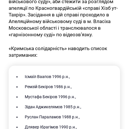
військового суду», аби стежити за розглядом
апеляції по Красногвардійській «справі Хізб ут-
Тахрір». Засідання в цій справі проходило в
Апеляційному військовому суді в м. Власіха
Московської області і транслювалося в
«гарнізонному суді» по відеозв’язку.
«Кримська солідарність» наводить список
затриманих:
Ісмаїл Ваапов 1996 р.н.,
Ремзій Бекіров 1986 р.н.,
Мустафа Бекіров 1996 р.н.,
Зідан Аджикелямов 1985 р.н.,
Руслан Параламов 1988 р.н.,
Длявер Ібрагімов 1990 р.н.,