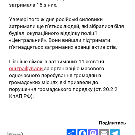
затримала 15 з них.
Увечері того ж дня російські силовики
затримали ще п’ятьох людей, які зібралися біля
будівлі окупаційного відділку поліції
«Центральний». Вони вийшли підтримати
п’ятнадцятьох затриманих вранці активістів.
Пізніше сімох із затриманих 11 жовтня
оштрафували
за організацію масового
одночасного перебування громадян в
громадських місцях, які призвели до
порушення громадського порядку (ст. 20.2.2
КпАП РФ).
Поділитись
Share
Facebook
Mastodon
Email
Telegr
#Важливо