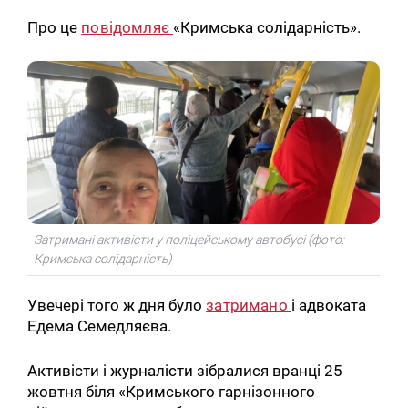
Про це
повідомляє
«Кримська солідарність».
Затримані активісти у поліцейському автобусі (фото:
Кримська солідарність)
Увечері того ж дня було
затримано
і адвоката
Едема Семедляєва.
Активісти і журналісти зібралися вранці 25
жовтня біля «Кримського гарнізонного