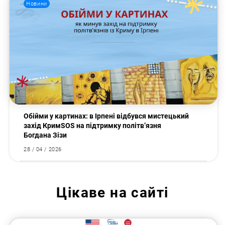
Новини
Обійми у картинах: в Ірпені відбувся мистецький
захід КримSOS на підтримку політв’язня
Богдана Зізи
28 / 04 / 2026
Цікаве на сайті