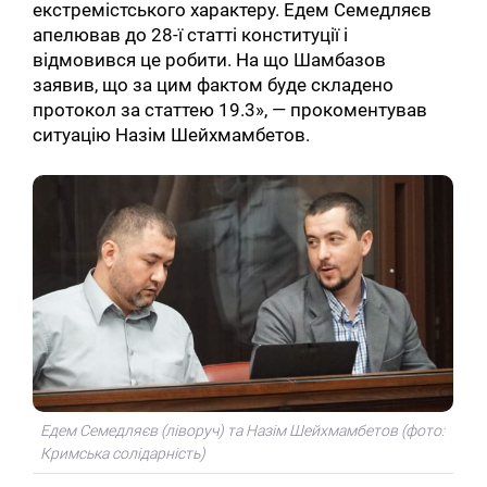
екстремістського характеру. Едем Семедляєв
апелював до 28-ї статті конституції і
відмовився це робити. На що Шамбазов
заявив, що за цим фактом буде складено
протокол за статтею 19.3», — прокоментував
ситуацію Назім Шейхмамбетов.
Едем Семедляєв (ліворуч) та Назім Шейхмамбетов (фото:
Кримська солідарність)