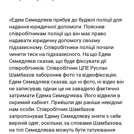
«Едем Семедляєв прибув до будівлі поліції для
надання юридичної допомоги. Пояснив
співробітникам поліції що він має право
надавати юридичну допомогу своєму
підзахисному. Співробітники поліції почали
чинити тиск на підхзахисного. На що Едем
Семедляєв сказав, що буде фіксувати дії
співробітників. Співробітник ЦПЕ Руслан
Шамбазов заборонив фото та відеофіксацію.
Едем Семедляєв сказав, що ні фото, ні відео він
не записував, однак це не завадило фактично
затримати Едема Семедляєва. Його відвели в
окремий кабінет. Прийшли дві раніше невідомі
нам особи. Співробітник Шамбазов
запропонував Едему Семедляєву зняти з себе
верхній одяг, оскільки, за словами Шамбазова,
на тілі Семедляєва можуть бути татуювання