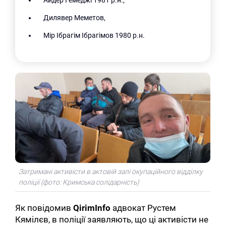
Дилявер Меметов,
Мір Ібрагім Ібрагімов 1980 р.н.
Затримані активісти в актовій залі окупаційного відділку
поліції (фото: Кримська солідарність)
Як повідомив
QirimInfo
адвокат Рустем
Кямілєв, в поліції заявляють, що ці активісти не