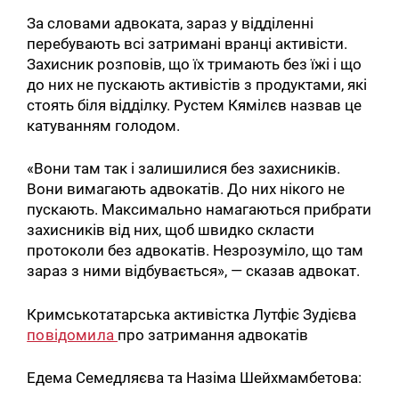
За словами адвоката, зараз у відділенні
перебувають всі затримані вранці активісти.
Захисник розповів, що їх тримають без їжі і що
до них не пускають активістів з продуктами, які
стоять біля відділку. Рустем Кямілєв назвав це
катуванням голодом.
«Вони там так і залишилися без захисників.
Вони вимагають адвокатів. До них нікого не
пускають. Максимально намагаються прибрати
захисників від них, щоб швидко скласти
протоколи без адвокатів. Незрозуміло, що там
зараз з ними відбувається», — сказав адвокат.
Кримськотатарська активістка Лутфіє Зудієва
повідомила
про затримання адвокатів
Едема Семедляєва та Назіма Шейхмамбетова: