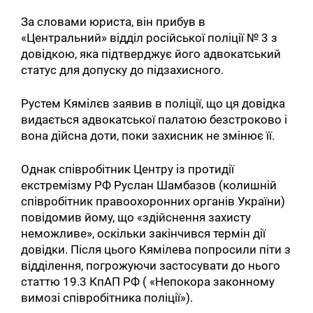
За словами юриста, він прибув в
«Центральний» відділ російської поліції № 3 з
довідкою, яка підтверджує його адвокатський
статус для допуску до підзахисного.
Рустем Кямілєв заявив в поліції, що ця довідка
видається адвокатської палатою безстроково і
вона дійсна доти, поки захисник не змінює її.
Однак співробітник Центру із протидії
екстремізму РФ Руслан Шамбазов (колишній
співробітник правоохоронних органів України)
повідомив йому, що «здійснення захисту
неможливе», оскільки закінчився термін дії
довідки. Після цього Кямілева попросили піти з
відділення, погрожуючи застосувати до нього
статтю 19.3 КпАП РФ ( «Непокора законному
вимозі співробітника поліції»).