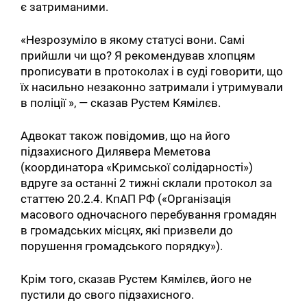
є затриманими.
«Незрозуміло в якому статусі вони. Самі
прийшли чи що? Я рекомендував хлопцям
прописувати в протоколах і в суді говорити, що
їх насильно незаконно затримали і утримували
в поліції », — сказав Рустем Кямілєв.
Адвокат також повідомив, що на його
підзахисного Дилявера Меметова
(координатора «Кримської солідарності»)
вдруге за останні 2 тижні склали протокол за
статтею 20.2.4. КпАП РФ («Організація
масового одночасного перебування громадян
в громадських місцях, які призвели до
порушення громадського порядку»).
Крім того, сказав Рустем Кямілєв, його не
пустили до свого підзахисного.