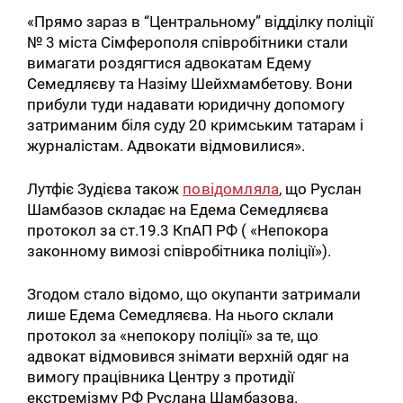
«Прямо зараз в “Центральному” відділку поліції
№ 3 міста Сімферополя співробітники стали
вимагати роздягтися адвокатам Едему
Семедляєву та Назіму Шейхмамбетову. Вони
прибули туди надавати юридичну допомогу
затриманим біля суду 20 кримським татарам і
журналістам. Адвокати відмовилися».
Лутфіє Зудієва також
повідомляла
, що Руслан
Шамбазов складає на Едема Семедляєва
протокол за ст.19.3 КпАП РФ ( «Непокора
законному вимозі співробітника поліції»).
Згодом стало відомо, що окупанти затримали
лише Едема Семедляєва. На нього склали
протокол за «непокору поліції» за те, що
адвокат відмовився знімати верхній одяг на
вимогу працівника Центру з протидії
екстремізму РФ Руслана Шамбазова.