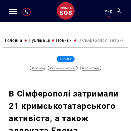
укр
Головна
Публікації
Новини
В Сімферополі затримал
Новини
#Важливо
#Затримання в Криму
#Хізб ут-Тахрір
В Сімферополі затримали
21 кримськотатарського
активіста, а також
адвоката Едема