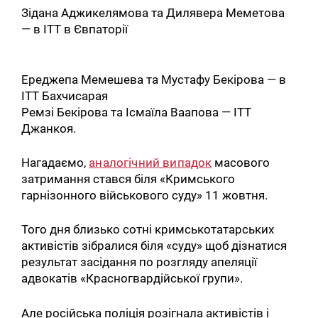
Зідана Аджикелямова та Дилявера Меметова
— в ІТТ в Євпаторії
Ереджепа Мемешева та Мустафу Бекірова — в
ІТТ Бахчисарая
Ремзі Бекірова та Ісмаїла Ваапова — ІТТ
Джанкоя.
Нагадаємо,
аналогічний випадок
масового
затримання стався біля «Кримського
гарнізонного військового суду» 11 жовтня.
Того дня близько сотні кримськотатарських
активістів зібралися біля «суду» щоб дізнатися
результат засідання по розгляду апеляції
адвокатів «Красногвардійської групи».
Але російська поліція розігнала активістів і