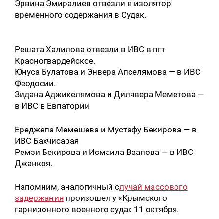
Эрвина Эмиралиев отвезли в изолятор
временного содержания в Судак.
Решата Халилова отвезли в ИВС в пгт
Красногвардейское.
Юнуса Булатова и Энвера Апселямова — в ИВС
Феодосии.
Зидана Аджикелямова и Дилявера Меметова —
в ИВС в Евпатории
Ереджепа Мемешева и Мустафу Бекирова — в
ИВС Бахчисарая
Ремзи Бекирова и Исмаила Ваапова — в ИВС
Джанкоя.
Напомним, аналогичный с
лучай массового
задержания
произошел у «Крымского
гарнизонного военного суда» 11 октября.