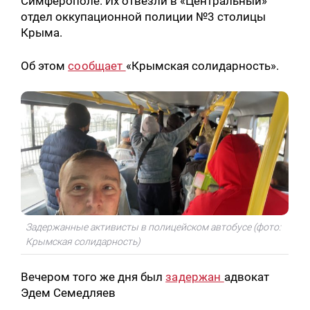
Симферополе. Их отвезли в «Центральный»
отдел оккупационной полиции №3 столицы
Крыма.
Об этом
сообщает
«Крымская солидарность».
Задержанные активисты в полицейском автобусе (фото:
Крымская солидарность)
Вечером того же дня был
задержан
адвокат
Эдем Семедляев