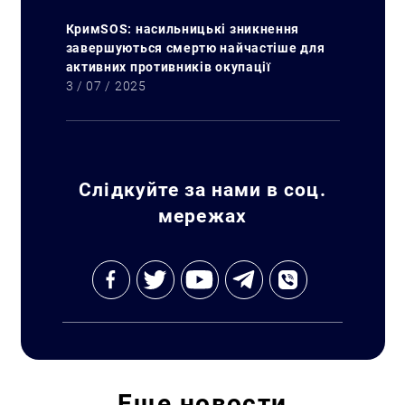
КримSOS: насильницькі зникнення
завершуються смертю найчастіше для
активних противників окупації
3 / 07 / 2025
Слідкуйте за нами в соц.
мережах
Еще
новости