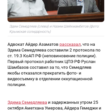
Эдем Семедляев (слева) и Назим Шейхмамбетов (фото:
Крымская солидарность)
Адвокат Айдер Азаматов
рассказал
, что на
Эдема Семедляева составили 2 протокола по
ст. 19.3 КоАП РФ (неповиновение полиции).
Первый протокол работник ЦПЭ РФ Руслан
Шамбазов составил за то, что Семедляев
якобы отказался прекратить фото- и
видеосъемку в отделении оккупационной
полиции.
Эдема Семедляева
и задержанных утром 25
октября Аметхана Умерова, Айдера Гемеджи и