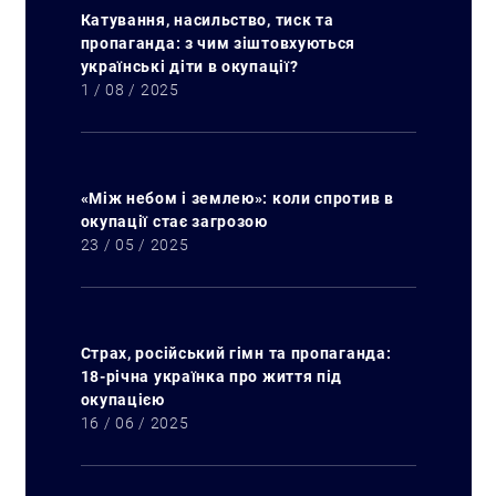
Катування, насильство, тиск та
пропаганда: з чим зіштовхуються
українські діти в окупації?
1 / 08 / 2025
«Між небом і землею»: коли спротив в
окупації стає загрозою
23 / 05 / 2025
Страх, російський гімн та пропаганда:
18-річна українка про життя під
окупацією
16 / 06 / 2025