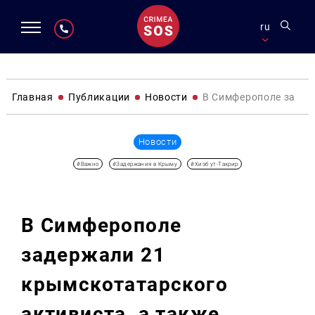
ru
Главная
Публикации
Новости
В Симферополе задер
Новости
#Важно
#Задержания в Крыму
#Хизб ут-Тахрир
В Симферополе
задержали 21
крымскотатарского
активиста, а также