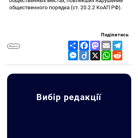
общественных местах, повлекших нарушение
общественного порядка (ст. 20.2.2 КоАП РФ).
Поділитись
Share
Facebook
Mastodon
Email
Telegr
#Важно
Messenger
Diigo
X
WhatsApp
Reddit
Вибір редакції