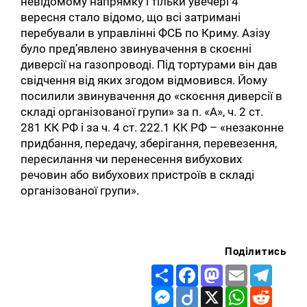
невідомому напрямку і тільки увечері 4
вересня стало відомо, що всі затримані
перебували в управлінні ФСБ по Криму. Азізу
було пред’явлено звинувачення в скоєнні
диверсії на газопроводі. Під тортурами він дав
свідчення від яких згодом відмовився. Йому
посилили звинувачення до «скоєння диверсії в
складі організованої групи» за п. «А», ч. 2 ст.
281 КК РФ і за ч. 4 ст. 222.1 КК РФ – «незаконне
придбання, передачу, зберігання, перевезення,
пересилання чи перенесення вибухових
речовин або вибухових пристроїв в складі
організованої групи».
Поділитись
Share
Facebook
Mastodon
Email
Telegr
Messenger
Diigo
X
WhatsApp
Reddit