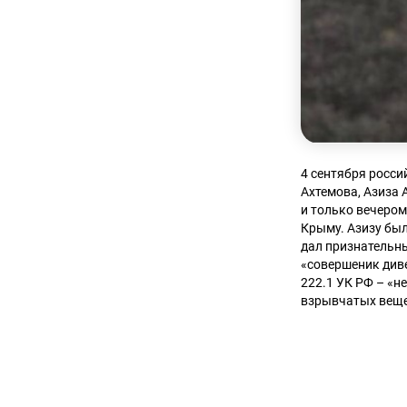
4 сентября росс
Ахтемова, Азиза 
и только вечером
Крыму. Азизу был
дал признательны
«совершеник дивер
222.1 УК РФ – «н
взрывчатых веще