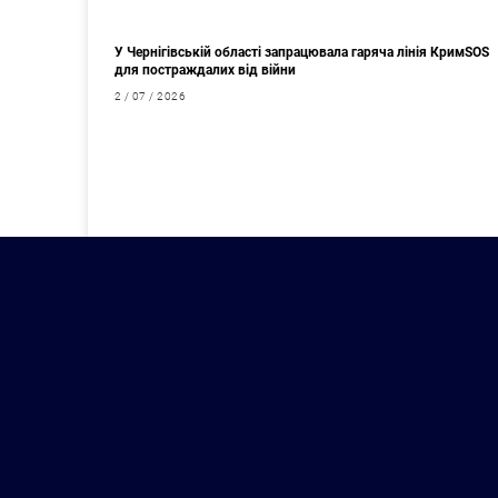
У Чернігівській області запрацювала гаряча лінія КримSOS
для постраждалих від війни
2 / 07 / 2026