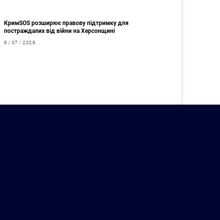
КримSOS розширює правову підтримку для
постраждалих від війни на Херсонщині
9 / 07 / 2026