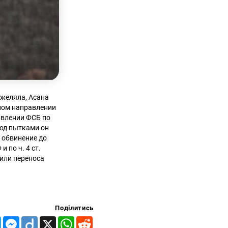
Джеляла, Асана
тном направлении
авлении ФСБ по
Под пытками он
 обвинение до
и по ч. 4 ст.
 или переноса
Поділитись
Telegram
Messenger
Diigo
X
WhatsApp
Reddit