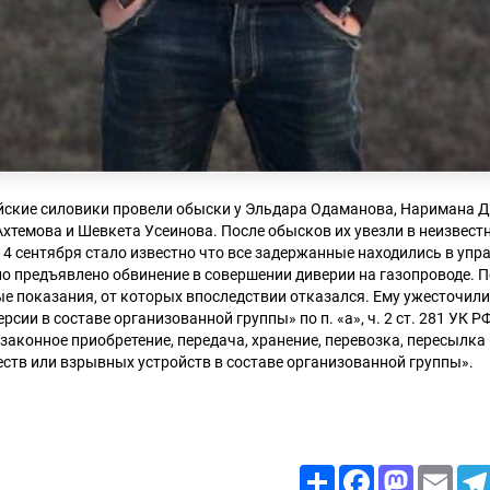
ийские силовики провели обыски у Эльдара Одаманова, Наримана 
Ахтемова и Шевкета Усеинова. После обысков их увезли в неизвес
 4 сентября стало известно что все задержанные находились в упр
о предъявлено обвинение в совершении диверии на газопроводе. 
е показания, от которых впоследствии отказался. Ему ужесточили
сии в составе организованной группы» по п. «а», ч. 2 ст. 281 УК РФ 
езаконное приобретение, передача, хранение, перевозка, пересылка
ств или взрывных устройств в составе организованной группы».
Share
Facebook
Mastodon
Email