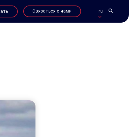
Связаться с нами
ru
жать