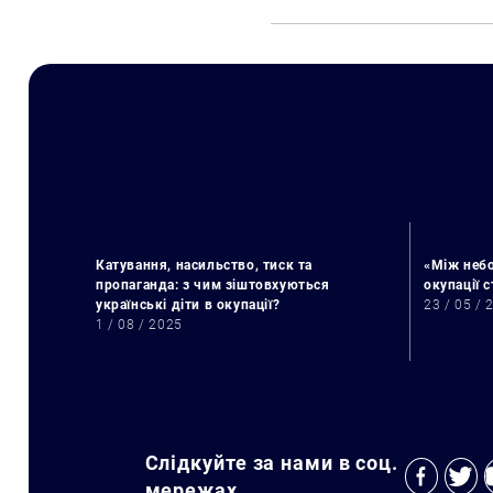
Катування, насильство, тиск та
«Між небо
пропаганда: з чим зіштовхуються
окупації 
українські діти в окупації?
23 / 05 / 
1 / 08 / 2025
Слідкуйте за нами в соц.
мережах