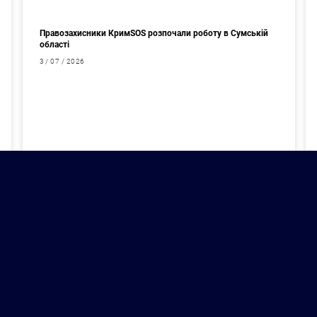
Правозахисники КримSOS розпочали роботу в Сумській
області
3 / 07 / 2026