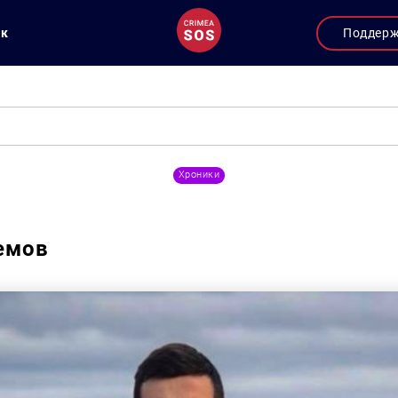
ук
Поддер
Хроники
емов