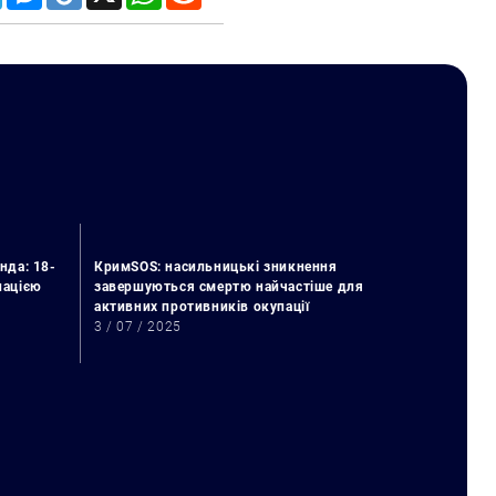
нда: 18-
КримSOS: насильницькі зникнення
упацією
завершуються смертю найчастіше для
активних противників окупації
3 / 07 / 2025