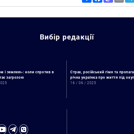
Вибір редакції
м і землею»: коли спротив в
Страх, російський гімн та пропага
стає загрозою
річна українка про життя під ок
2025
16 / 06 / 2025
Искать: