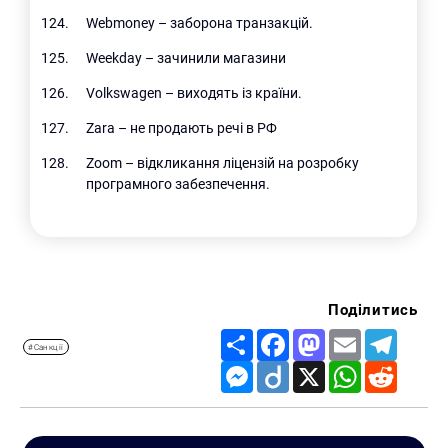
Webmoney – заборона транзакцій.
Weekday – зачинили магазини
Volkswagen – виходять із країни.
Zara – не продають речі в РФ
Zoom – відкликання ліцензій на розробку
програмного забезпечення.
Поділитись
Share
Facebook
Mastodon
Email
Telegr
#Санкції
Messenger
Diigo
X
WhatsApp
Reddit