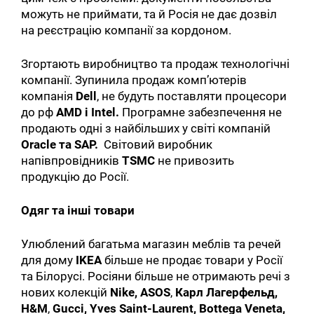
можуть не приймати, та й Росія не дає дозвіл
на реєстрацію компанії за кордоном.
Згортають виробництво та продаж технологічні
компанії. Зупинила продаж комп’ютерів
компанія
Dell
, не будуть поставляти процесори
до рф
AMD і Intel.
Програмне забезпечення не
продають одні з найбільших у світі компаній
Oracle та SAP.
Світовий виробник
напівпровідників
TSMC
не привозить
продукцію до Росії.
Одяг та інші товари
Улюблений багатьма магазин меблів та речей
для дому
IKEA
більше не продає товари у Росії
та Білорусі. Росіяни більше не отримають речі з
нових колекцій
Nike, ASOS
,
Карл Лагерфельд,
H&M
,
Gucci, Yves Saint-Laurent, Bottega Veneta,