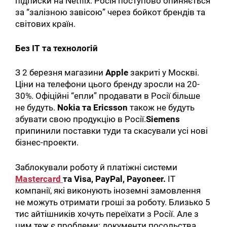
підписки на Netflix. Росія поступово опиняється
за “залізною завісою” через бойкот брендів та
світових країн.
Без IT та технологій
З 2 березня магазини
Apple
закриті у Москві.
Ціни на телефони цього бренду зросли на 20-
30%. Офіційні “епли” продавати в Росії більше
не будуть.
Nokia та Ericsson
також не будуть
збувати свою продукцію в Росії.
Siemens
припинили поставки туди та скасували усі нові
бізнес-проекти.
Заблокували роботу й платіжні системи
Mastercard
та Visa, PayPal, Payoneer.
ІТ
компанії, які виконують іноземні замовлення
не можуть отримати гроші за роботу. Близько 5
тис айтішників хочуть переїхати з Росії. Але з
цим теж є проблеми: документи посольства