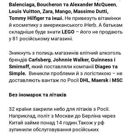
Balenciaga, Boucheron та Alexander McQueen
,
Louis Vuitton, Zara, Mango, Massimo Dutti,
Tommy Hilfiger та інші.
Не привезуть вітамінки
й косметику з американського iHerb. А батькам
складніше буде знати
LEGO
– його не продають
у 81 російському магазині.
Зникнуть з полиць магазинів елітний алкоголь
брендів
Carlsberg
,
Johnnie Walker, Guinness і
Smirnoff,
який поставляли компанії
Diageo та
Simple.
Виникли проблеми й з логістикою – не
доставляють вантаж по Росії
DHL
,
Maersk
і
MSC
Без іномарок та літаків
32 країни закрили небо для літаків з Росії.
Наприклад, політ з Москви до Берліна через
Китай займе понад 14 годин.Також у рф
зупинили обслуговування російських