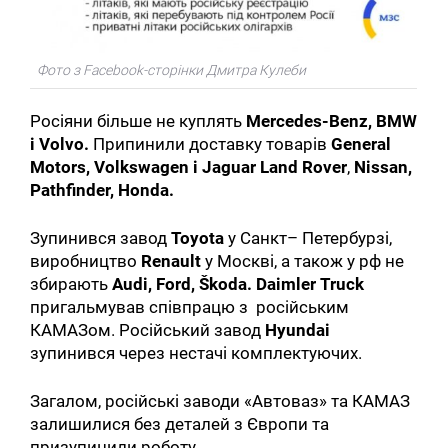
Фото з Facebook-сторінки Дмитра Кулеби
Росіяни більше не куплять
Mercedes-Benz, BMW
і Volvo.
Припинили доставку товарів
General
Motors, Volkswagen і Jaguar Land Rover
,
Nissan,
Pathfinder, Honda.
Зупинився завод
Toyota
у Санкт– Петербурзі,
виробництво
Renault
у Москві, а також у рф не
збирають
Audi, Ford, Škoda.
Daimler Truck
пригальмував співпрацю з російським
КАМАЗом. Російський завод
Hyundai
зупинився через нестачі комплектуючих.
Загалом, російські заводи «Автоваз» та КАМАЗ
залишилися без деталей з Європи та
призупинили роботу.