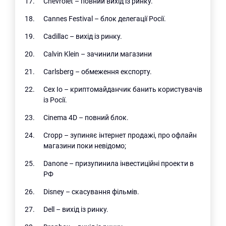
Chevrolet – повний вихід із ринку.
Cannes Festival – блок делегації Росії.
Cadillac – вихід із ринку.
Calvin Klein – зачинили магазини
Carlsberg – обмеження експорту.
Cex Io – криптомайданчик банить користувачів
із Росії.
Cinema 4D – повний блок.
Cropp – зупиняє інтернет продажі, про офлайн
магазини поки невідомо;
Danone – призупинила інвестиційні проекти в
РФ
Disney – скасування фільмів.
Dell – вихід із ринку.