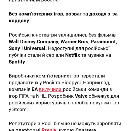
Без комп’ютерних ігор, розваг та доходу з-за
кордону
Російські кінотеатри залишились без фільмів
Walt Disney Company, Warner Bros, Paramount,
Sony і Universal.
Недоступні для російської
публіки стали й серіали
Netflix
та музика на
Spotify
Виробники комп’ютерних ігор перестали
продавати їх у Росії та Білорусі. Наприклад,
компанія
EA
вилучила
російськи команди з
ігор FIFA та NHL. Розробник
Valve
обмежує для
російських користувачів способів покупки ігор
у Steam.
Репетитори з Росії більше не можуть заробляти
на платформі
Preply
,
курсах
Coursera
.