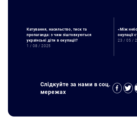
Катування, насильство, тиск та
«Між небо
пропаганда: з чим зіштовхуються
окупації 
українські діти в окупації?
23 / 05 / 
1 / 08 / 2025
Слідкуйте за нами в соц.
мережах