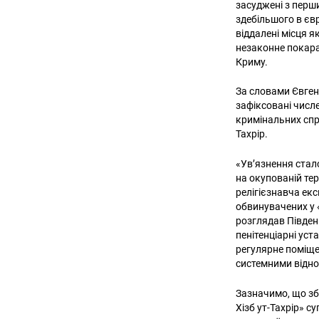
засуджені з перши
здебільшого в євр
віддалені місця я
незаконне покаран
Криму.
За словами Євген
зафіксовані числ
кримінальних спра
Тахрір.
«Ув’язнення стал
на окупованій тер
релігієзнавча екс
обвинувачених у «
розглядав Півден
пенітенціарні уст
регулярне поміще
системними відно
Зазначимо, що зб
Хізб ут-Тахрір»