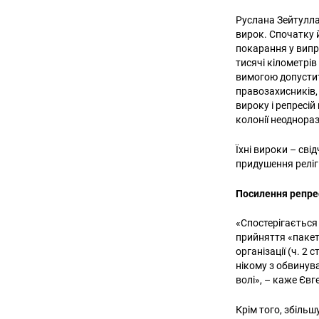
Руслана Зейтуллає
вирок. Спочатку й
покарання у випр
тисячі кілометрі
вимогою допустит
правозахисників,
вироку і репресій
колонії неоднора
Їхні вироки – св
придушення реліг
Посилення репре
«Спостерігається 
прийняття «пакету
організації (ч. 2 
нікому з обвинув
волі», – каже Єв
Крім того, збіль