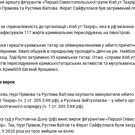
дня арешту фігурантів «Першої Севастопольської групи Хізб ут-Тахрі
рі Прімова та Рустема Ваїтова. Ферат Сайфуллаєв був затриманий пі
в за «приналежність до організації «Хізб ут-Тахрір», яка в рф визнан
афіксували 117 жертв кримінальних переслідувань на півострові.
ки і арешти кримських татар за обвинуваченнями у нібито причетнос
лярними. Хвилі обшуків в середньому проходять двічі на рік. Найбі
році. Тоді було затримано 35 кримських татар. Отже, «справи Хізб ут
нтів переслідування кримськотатарських активістів та мусульмансь
ик КримSOS Євгеній Ярошенко.
а вирок
ва, Нурі Прімова та Рустема Ваїтова окупанти звинуватили нібито в
т-Тахрір» (ч. 2 ст. 205.5 КК рф), а Руслана Зейтуллаєва – у нібито орг
політичного осередку (ч. 1 ст. 205.5 КК рф).
ку суд у Ростові-на-Дону (рф) виніс вирок фігурантам «Першої Сева
рір». Так, Нурі Прімов, Рустем Ваїтов та Ферат Сайфуллаєв були засу
. У 2020 році усі троє вийшли на волю.