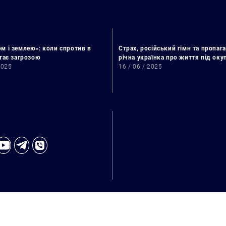
м і землею»: коли спротив в
Страх, російський гімн та пропага
стає загрозою
річна українка про життя під ок
2025
16 / 06 / 2025