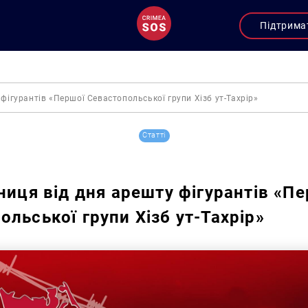
Підтрима
 фігурантів «Першої Севастопольської групи Хізб ут-Тахрір»
Статті
чниця від дня арешту фігурантів «П
ольської групи Хізб ут-Тахрір»