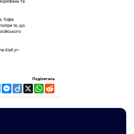
хворювань та
, Тофік
 попри те, що
осійського
и Хізб ут-
Поділитись
Telegram
Messenger
Diigo
X
WhatsApp
Reddit