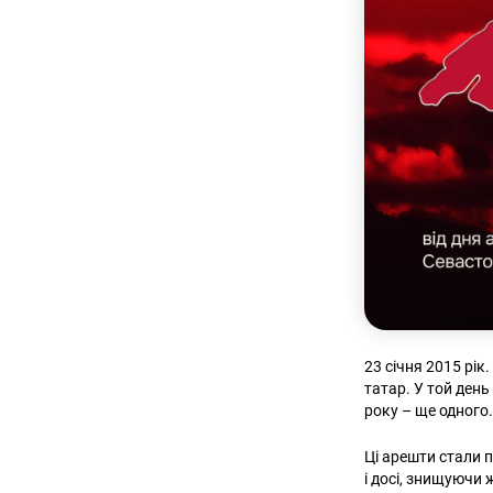
23 січня 2015 рі
татар. У той день
року – ще одного
Ці арешти стали 
і досі, знищуючи 