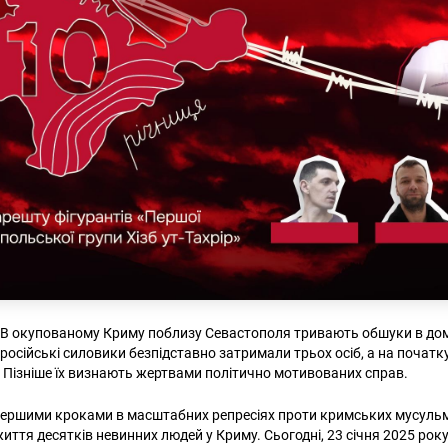
к. В окупованому Криму поблизу Севастополя тривають обшуки в до
 російські силовики безпідставно затримали трьох осіб, а на початк
. Пізніше їх визнають жертвами політично мотивованих справ.
першими кроками в масштабних репресіях проти кримських мусульм
життя десятків невинних людей у Криму. Сьогодні, 23 січня 2025 ро