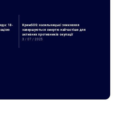
нда: 18-
КримSOS: насильницькі зникнення
упацією
завершуються смертю найчастіше для
активних противників окупації
3 / 07 / 2025