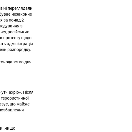
двічі переглядали
дбуває незаконне
я за понад 2
олодування з
ку, російських
ак протесту щодо
сть адміністрація
шень розпорядку.
аконодавство для
ут-Тахрір». Після
і терористичної
оказує, що майже
 позбавлення
ми. Якщо