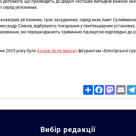
ї допомоги, що призводить до дедалі частіших випадків важких за
ті серед ув’язнених.
жкохворих ув’язнених, троє засуджених, серед яких Амет Сулейманов
ександр Сізіков, відбувають покарання у пенітенціарних установах,
рювання, які перешкоджають триманню під вартою відповідно до р
чня 2025 року було
4 роки після вироку
фігурантам «Білогірської груп
Share
Facebook
Mastodon
Email
Вибір редакції