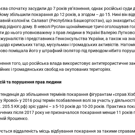
ва спочатку засудили до 7 років ув’язнення, однак російські суди 
ому збільшили покарання до 12 років, а згодом – до 15. Нині він ві
авній колонії м. Салават (Республіка Башкортостан), що знаходитьс
в від рідного дому. В неволі Руслан щонайменше тричі оголошував г
и до нього уповноважену з прав людини в Україні Валерію Лутковсь
 журналістів і представника Генконсульства України, а також на зн
 щодо кримських татар, мусульман і громадських активістів. Натомі
зово поміщала його у штрафний ізолятор під приводом нібито пору
ідчення того, що російська влада використовує антитерористичне з
ійних і громадянських свобод на окупованих територіях.
сій та порушення прав людини
тенденція до збільшення термінів покарання фігурантам «справ Хізб 
 Ярової» у 2016 році термін позбавлення волі за участь у діяльност
ст. 205.5 КК рф) зріс удвічі – з 5-10 років до 10-20 років. Практика п
ачених після 2017 року не призначалося покарання менше 11 років
геній Ярошенко.
шується віддаленість місць відбування покарання за такими справа