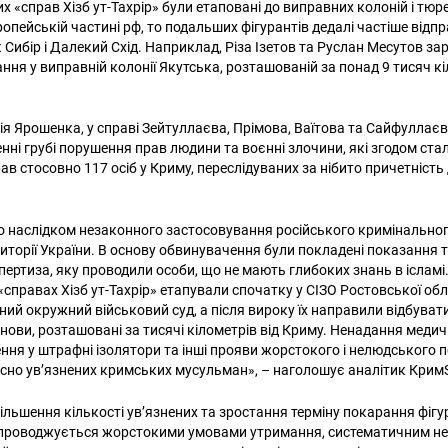
х «справ Хізб ут-Тахрір» були етаповані до виправних колоній і тю
опейській частині рф, то подальших фігурантів дедалі частіше відпр
к Сибір і Далекий Схід. Наприклад, Різа Ізетов та Руслан Месутов з
ня у виправній колонії Якутська, розташованій за понад 9 тисяч кі
ія Ярошенка, у справі Зейтуллаєва, Прімова, Ваїтова та Сайфуллає
енні грубі порушення прав людини та воєнні злочини, які згодом ст
в стосовно 117 осіб у Криму, переслідуваних за нібито причетність д
о наслідком незаконного застосовування російського кримінально
иторії України. В основу обвинувачення були покладені показання т
пертиза, яку проводили особи, що не мають глибоких знань в ісламі. 
справах Хізб ут-Тахрір» етапували спочатку у СІЗО Ростовської обла
ний окружний військовий суд, а після вироку їх направили відбуват
анови, розташовані за тисячі кілометрів від Криму. Ненадання медич
ння у штрафні ізолятори та інші прояви жорстокого і нелюдського
сно ув’язнених кримських мусульман», – наголошує аналітик Кри
ільшення кількості ув’язнених та зростання терміну покарання фігу
Пошук за запитом:
 супроводжується жорстокими умовами утримання, систематичним 