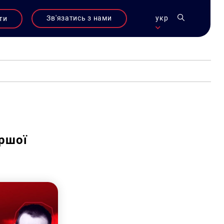
Зв'язатись з нами
укр
ти
ершої