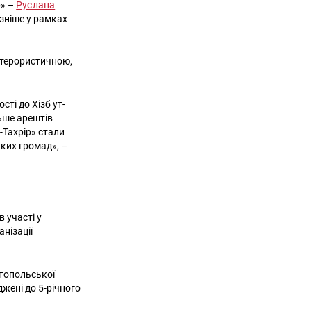
р» –
Руслана
зніше у рамках
а терористичною,
ті до Хізб ут-
льше арештів
-Тахрір» стали
ких громад», –
 участі у
анізації
стопольської
джені до 5-річного