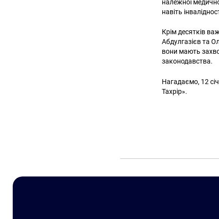
належної медично
навіть інваліднос
Крім десятків ва
Абдулгазієв та Ол
вони мають захво
законодавства.
Нагадаємо, 12 сі
Тахрір».