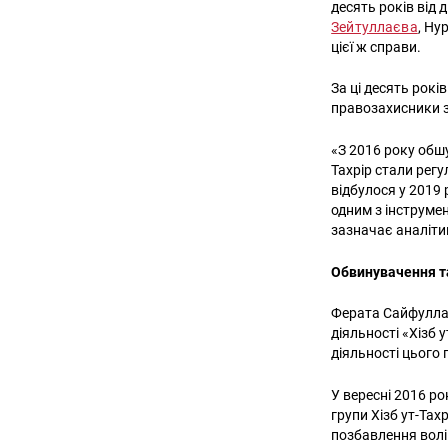
десять років від 
Зейтуллаєва
, Ну
цієї ж справи.
За ці десять рокі
правозахисники з
«З 2016 року обшу
Тахрір стали регу
відбулося у 2019 
одним з інструме
зазначає аналіт
Обвинувачення т
Ферата Сайфуллає
діяльності «Хізб у
діяльності цього 
У вересні 2016 ро
групи Хізб ут-Тах
позбавлення волі