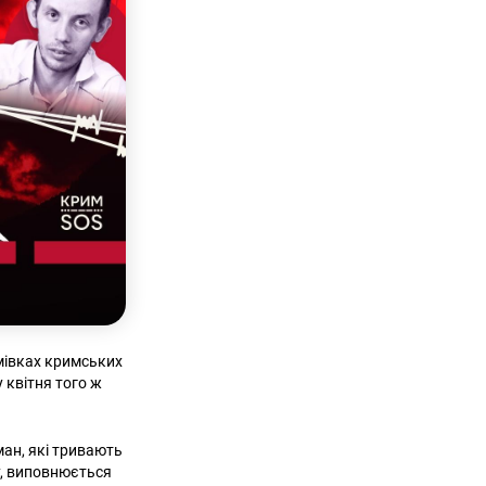
мівках кримських
у квітня того ж
ан, які тривають
ку, виповнюється