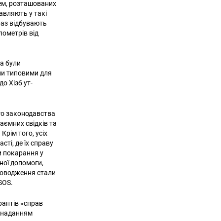
рем, розташованих
авляють у такі
араз відбувають
лометрів від
ва були
али типовими для
о Хізб ут-
го законодавства
аємних свідків та
Крім того, усіх
сті, де їх справу
и покарання у
ної допомоги,
 поводження стали
мSOS.
рантів «справ
ненаданням