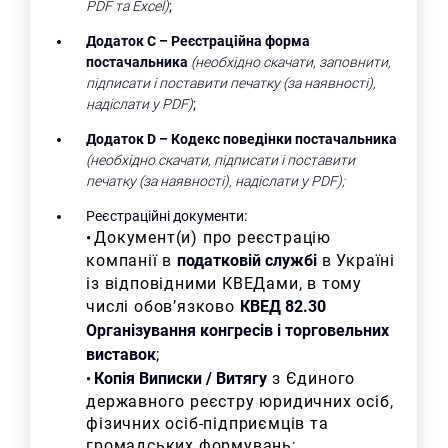
PDF
та
Excel
)
;
Додаток С –
Реєстраційна форма
постачальника
(необхідно скачати, заповнити,
підписати і поставити печатку (за наявності),
надіслати у PDF)
;
Додаток D
– Кодекс поведінки постачальника
(необхідно скачати, підписати і поставити
печатку (за наявності), надіслати у PDF);
Реєстраційні документи:
Документ(и) про реєстрацію
•
компанії в
податковій службі
в Україні
із відповідними КВЕДами, в тому
числі обов’язково
КВЕД
82.30
Організування конгресів і торговельних
виставок
;
Копія Виписки / Витягу
з Єдиного
•
державного реєстру юридичних осіб,
фізичних осіб-підприємців та
громадських формувань;