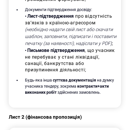
Документи підтвердження досвіду:
Лист-підтвердження
про відсутність
•
зв’язків з країною-агресором
(необхідно надати свій лист або скачати
шаблон, заповнити, підписати і поставити
печатку (за наявності), надіслати у PDF)
;
Письмове підтвердження
, що учасник
•
не перебуває у стані ліквідації,
санації, банкрутства або
призупинення діяльності;
Будь-яка інша
суттєва документація
на думку
учасника тендеру, зокрема
контракти+акти
виконаних робіт
здійснених замовлень.
Лист 2 (фінансова пропозиція)