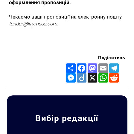
оформлення пропозицій.
Чекаємо ваші пропозиції на електронну пошту
tender@krymsos.com
.
Поділитись
Share
Facebook
Mastodon
Email
Telegr
Messenger
Diigo
X
WhatsApp
Reddit
Вибір редакції