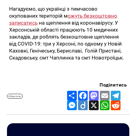
Нагадуємо, що українці з тимчасово
окупованих територій м
ожуть безкоштовно
записатись
на щеплення від коронавірусу. У
Херсонській області працюють 10 медичних
закладів, де роблять безкоштовне щеплення
від COVID-19: три у Херсоні, по одному у Новій
Каховкі, Генічеську, Бериславі, Голій Пристані,
Скадовську, смт Чаплинка та смт Новотроїцьк.
Пошук за запитом:
Поділитись
Share
Facebook
Mastodon
Email
Telegr
#Важливо
Messenger
Diigo
X
WhatsApp
Reddit