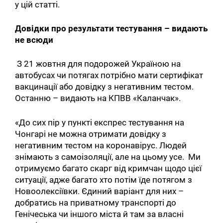
у цій статті.
Довідки про результати тестування – видають
не всюди
З 21 жовтня для подорожей Україною на
автобусах чи потягах потрібно мати сертифікат
вакцинації або довідку з негативним тестом.
Останню – видають на КПВВ «Каланчак».
«До сих пір у пункті експрес тестування на
Чонгарі не можна отримати довідку з
негативним тестом на коронавірус. Людей
знімають з самоізоляції, але на цьому усе. Ми
отримуємо багато скарг від кримчан щодо цієї
ситуації, адже багато хто потім їде потягом з
Новоолексіївки. Єдиний варіант для них –
добратись на приватному транспорті до
Генічеська чи іншого міста й там за власні