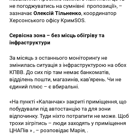
не погоджуватись на сумнівні пропозиції», –
зазначає
Олексій Тільненко
, координатор
Херсонського офісу КримSOS.
Сервісна зона – без місць обігріву та
інфраструктури
За місяць з останнього моніторингу не
змінилась ситуація з інфраструктурою на обох
КПВВ. До сих пір там немає банкоматів,
відділень пошти, магазинів, кав’ярень. Чи не
єдиний плюс – є вбиральні.
«На пункті «Каланчак» закриті приміщення, що
побудували під автостанцію та для зони
відпочинку. Туди ніхто потрапити не може. Щоб
трохи зігрітись – люди заходять у приміщення
ЦНАПів » , – розповідає Марія, .