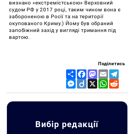
визнано «екстремістською» Верховний
судом РФ у 2017 році, таким чином вона є
забороненою в Росії та на території
окупованого Криму.) Йому був обраний
запобіжний захід у вигляді тримання під
вартою.
Поділитись
Share
Facebook
Mastodon
Email
Telegr
Messenger
Diigo
X
WhatsApp
Reddit
Вибір редакції