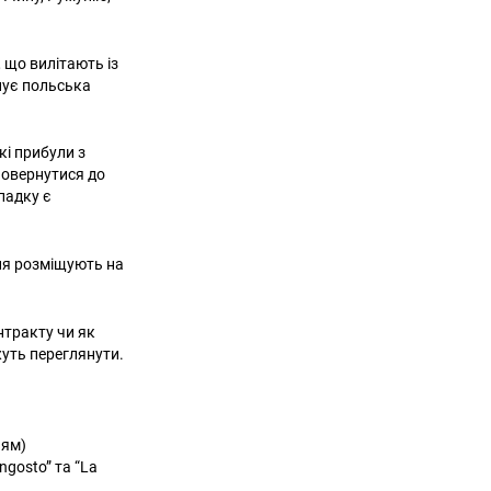
, що вилітають із
нує польська
кі прибули з
 повернутися до
падку є
ння розміщують на
нтракту чи як
жуть переглянути.
ням)
ngosto” та “La