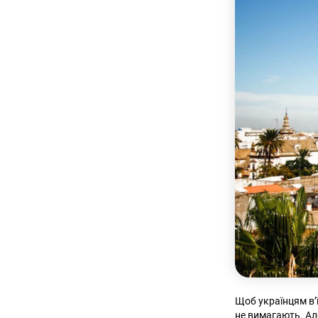
Щоб українцям в’ї
не вимагають. Але