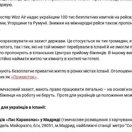
лдовую.
остер Wizz Air надає українцям 100 тис безплатних квитків на рейси
ни, Угорщини та Румунії. Знижки на міжнародні рейси також пропо
.
розраховувати на захист держави. Це стосується як тих громадян, я
лютого, так і тих, які на той момент перебували в Іспанії й не змогли
тло пропонують в іспанських Центрах прийому біженців. В іншому ви
ійно наймати житло чи кімнату в хостелі чи готелі.
ують безоплатне приватне житло в різних містах Іспанії. Оголоше
ких як
«Прихисток»
.
тимчасовий захист, мають право працювати легально – на основі ко
 біженця на роботу не беруть. Проте для українців це положення мо
для українців в Іспанії:
ців «Лас Караколас» у Мадриді
(тимчасове розміщення з харчуван
дель Майоразго, б/н, 28051, м.Мадрид, найближчі станції метро “Co