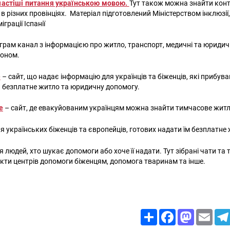
йчастіші питання українською мовою.
Тут також можна знайти конт
в різних провінціях. Матеріал підготовлений Міністерством інклюзії
грації Іспанії
еграм канал з інформацією про житло, транспорт, медичні та юридич
доном.
e
– сайт, що надає інформацію для українців та біженців, які прибув
 безплатне житло та юридичну допомогу.
e
– сайт, де евакуйованим українцям можна знайти тимчасове житл
ля українських біженців та європейців, готових надати їм безплатне
я людей, хто шукає допомоги або хоче її надати. Тут зібрані чати та
акти центрів допомоги біженцям, допомога тваринам та інше.
Share
Facebook
Mastodon
Email
Пошук за запитом: