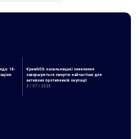
нда: 18-
КримSOS: насильницькі зникнення
упацією
завершуються смертю найчастіше для
активних противників окупації
3 / 07 / 2025