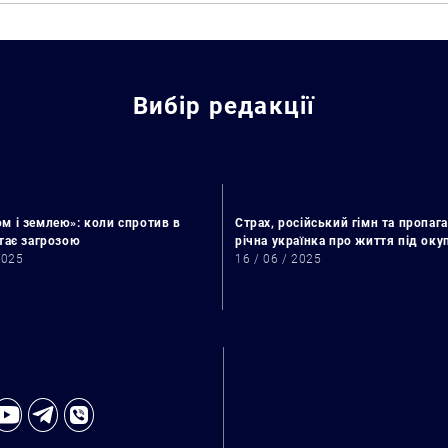
Вибір редакції
м і землею»: коли спротив в
Страх, російський гімн та пропага
стає загрозою
річна українка про життя під ок
2025
16 / 06 / 2025