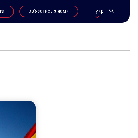
Зв'язатись з нами
укр
ти