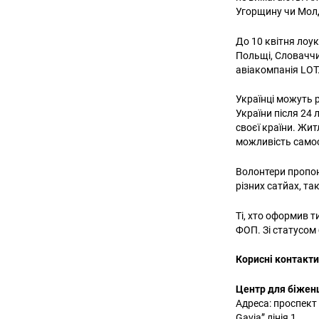
Угорщину чи Мо
До 10 квітня лоук
Польщі, Словаччи
авіакомпанія LOT
Українці можуть 
України після 24 
своєї країни. Жи
можливість самост
Волонтери пропон
різних сатйах, та
Ті, хто оформив 
ФОП. Зі статусом
Корисні контакти 
Центр для біжен
Адреса: проспект 
Gavia” лінія 1