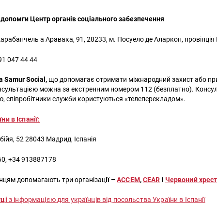
 допомги Центр органів соціального забезпечення
Карабанчель а Аравака, 91, 28233, м. Посуело де Аларкон, провінці
91 047 44 44
 Samur Social,
що допомагає отримати міжнародний захист або прит
нсультацією можна за екстренним номером 112 (безплатно). Консу
, співробітники служби користуються «телеперекладом».
и в Іспанії:
бійя, 52 28043 Мадрид, Іспанія
60, +34 913887178
їнцям допомагають три організац
ії –
ACCEM
,
CEAR
і
Червоний хрес
уці
з інформацією для українців від посольства України в Іспанії