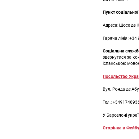
Пункт соціальної
Адреса: Шосе де 
Гаряча лінія: +34 
Соціальна служба
звернутися за ко
іспанською мовою
Посольство Україн
Вул. Ронда де Абу
Тел.: +349174893
У Барселоні укра
Сторінка в Фейб