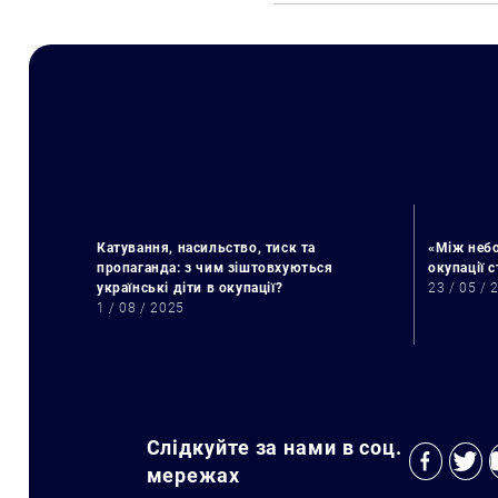
Катування, насильство, тиск та
«Між небо
пропаганда: з чим зіштовхуються
окупації 
українські діти в окупації?
23 / 05 / 
1 / 08 / 2025
Слідкуйте за нами в соц.
мережах