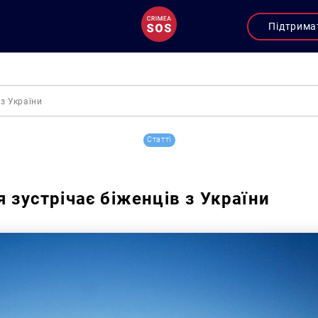
Підтрима
 з України
Статті
я зустрічає біженців з України