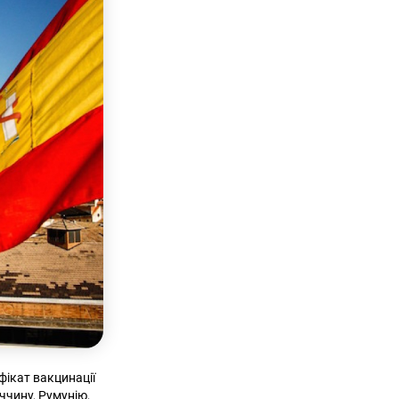
фікат вакцинації
ччину, Румунію,