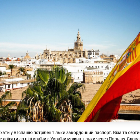
хати у в Іспанію потрібен тільки закордонний паспорт. Віза та серти
 доїхати до цієї країни з України можна тільки через Польщу, Слова