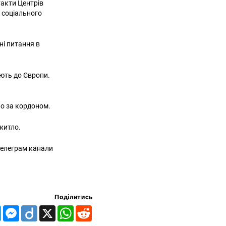
акти Центрів
, соціального
ні питання в
ають до Європи.
о за кордоном.
 житло.
 телеграм канали
Поділитись
Telegram
Messenger
Diigo
X
WhatsApp
Reddit