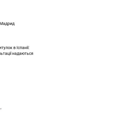
я Мадрид
улок в Іспанії:
льтації надаються
т
.