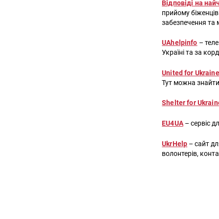
Відповіді на на
прийому біженців 
забезпечення та мі
UAhelpinfo
– тел
Україні та за кор
United for Ukrain
Тут можна знайти
Shelter for Ukrain
EU4UA
– сервіс д
UkrHelp
– сайт дл
волонтерів, конт