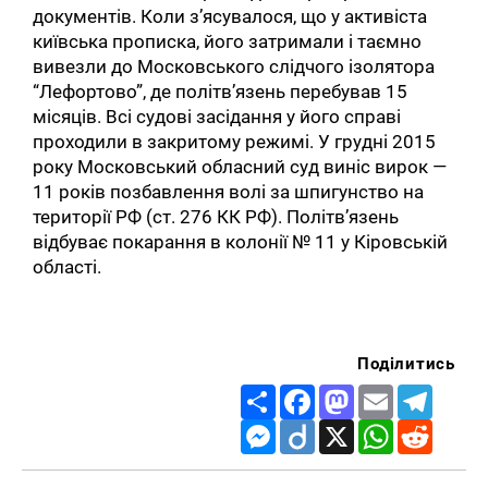
документів. Коли з’ясувалося, що у активіста
київська прописка, його затримали і таємно
вивезли до Московського слідчого ізолятора
“Лефортово”, де політв’язень перебував 15
місяців. Всі судові засідання у його справі
проходили в закритому режимі. У грудні 2015
року Московський обласний суд виніс вирок —
11 років позбавлення волі за шпигунство на
території РФ (ст. 276 КК РФ). Політв’язень
відбуває покарання в колонії № 11 у Кіровській
області.
Поділитись
Share
Facebook
Mastodon
Email
Telegr
Messenger
Diigo
X
WhatsApp
Reddit