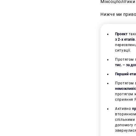
Мінсоцполітики 
Нижче ми приво
Проект
тако
з 2-х етапів
переселенц
ситуації.
Протягом 
тис. – за д
Перший ета
Протягом в
неможливіст
протягом к
сприяння Р
Активно
пр
вторинному
спільними
допомогу п
звернулися