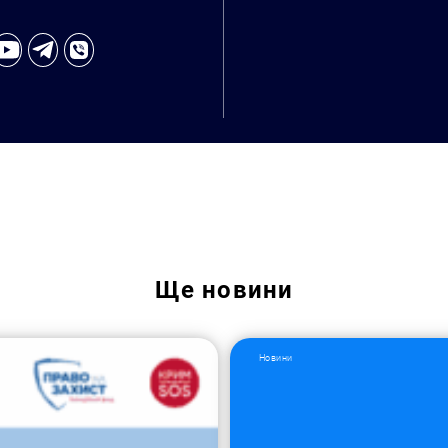
Пошук за запитом:
Ще
новини
Новини