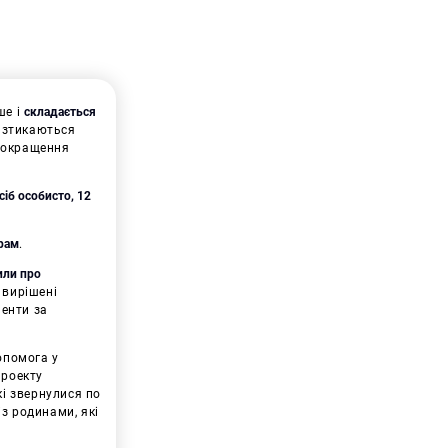
ше і
складається
и зтикаються
 покращення
сіб особисто, 12
грам
.
или про
и вирішені
менти за
опомога у
проекту
які звернулися по
з родинами, які