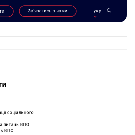
Зв'язатись з нами
укр
ти
ти
ції соціального
з питань ВПО
нь ВПО