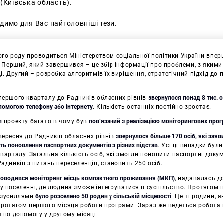
(Київська область).
димо для Вас найголовніші тези.
го роду проводиться Міністерством соціальної політики України впер
. Перший, який завершився – це збір інформації про проблеми, з яким
і. Другий – розробка алгоритмів їх вирішення, стратегічний підхід до
першого кварталу до Радників обласних рівнів
звернулося понад 8 тис. о
опомогою телефону або інтернету
. Кількість останніх постійно зростає.
п
проекту багато в чому був
пов’язаний з реалізацією моніторингових про
ересня до Радників обласних рівнів
звернулося більше 170 осіб, які заяв
ь поновлення паспортних документів з різних підстав
. Усі ці випадки бул
варталу. Загальна кількість осіб, які змогли поновити паспортні доку
адників з питань переселенців, становить 250 осіб.
оводився моніторинг місць компактного проживання (МКП)
, надавалась д
 поселенні, де людина зможе інтегруватися в суспільство. Протягом 
 зусиллями
було розселено 50 родин у сільській місцевості
. Це ті родини, 
ротягом першого місяця роботи програми. Зараз же ведеться робота і
 по допомогу у другому місяці.