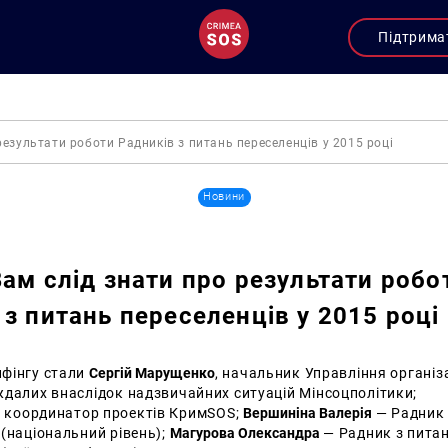
Підтрима
результати роботи Радників з питань переселенців у 2015 році
Новини
Вам слід знати про результати робо
 з питань переселенців у 2015 році
фінгу стали
Сергій Марущенко
, начальник Управління організа
ждалих внаслідок надзвичайних ситуацій Мінсоцполітики;
 координатор проектів КримSOS;
Вершиніна Валерія
— Радник 
(національний рівень);
Магурова Олександра
— Радник з пита