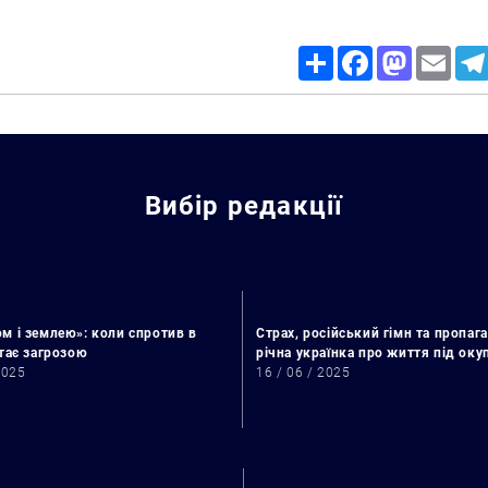
Share
Facebook
Mastodon
Email
Вибір редакції
м і землею»: коли спротив в
Страх, російський гімн та пропага
стає загрозою
річна українка про життя під ок
2025
16 / 06 / 2025