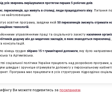
ід усіх звернень вирішувалися протягом перших 5 робочих днів
.
с. переселенців, що живуть в столиці, люди працездатного віку
. Питання п
чи не найголовнішим.
артує освітня програма, завдяки якій
50 переселенців зможуть отримати но
маційних технологій.
районними управляннями праці та соціального захисту
населення органі
бітників додому або до медичних закладів, в яких знаходяться переселенці
,
а консультацій.
 по кінець грудня
зібрано 15 т гуманітарної допомоги
, яку було направлено
ська та Артемівська.
стві соціальної політики України працюють над розробкою програми, 
ям швидше і зручніше отримувати допомогу у персональному кабінеті
ернет. Програма має працювати в усіх структурних підрозділах соціаль
рифінгу Ви можете подивитись за
посиланням
.