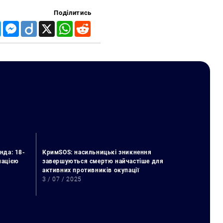
Поділитись
Telegram
Messenger
Diigo
X
WhatsApp
Reddit
нда: 18-
КримSOS: насильницькі зникнення
упацією
завершуються смертю найчастіше для
активних противників окупації
3 / 07 / 2025