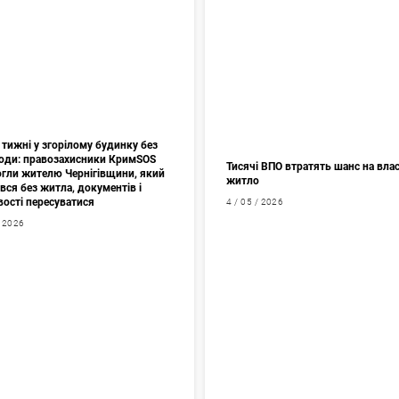
тижні у згорілому будинку без
 води: правозахисники КримSOS
Тисячі ВПО втратять шанс на вла
гли жителю Чернігівщини, який
житло
ся без житла, документів і
ості пересуватися
4 / 05 / 2026
/ 2026