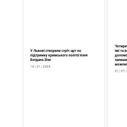
Чотири 
У Львові створили стріт-арт на
їжі та
підтримку кримського політв’язня
допомо
Богдана Зізи
залишив
можлив
16 / 01 / 2026
31 / 07 