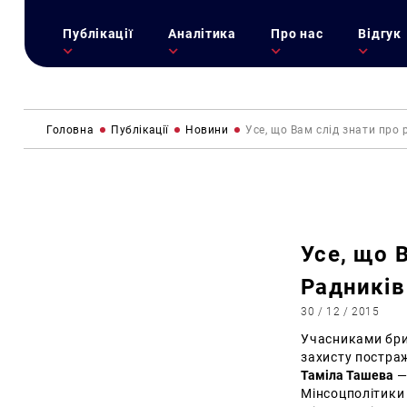
Публікації
Аналітика
Про нас
Відгук
Головна
Публікації
Новини
Усе, що Вам слід знати про 
Усе, що 
Радників
30 / 12 / 2015
Учасниками бри
захисту постра
Таміла Ташева
—
Мінсоцполітики 