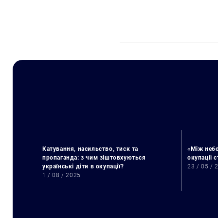
Катування, насильство, тиск та
«Між небо
пропаганда: з чим зіштовхуються
окупації 
українські діти в окупації?
23 / 05 / 
1 / 08 / 2025