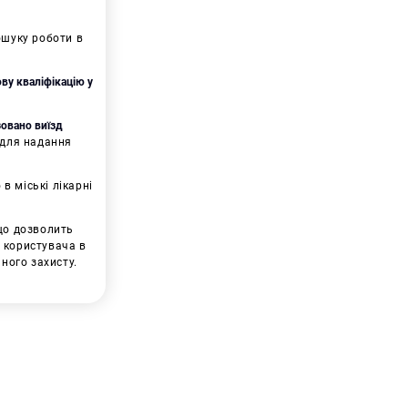
ошуку роботи в
ву кваліфікацію у
зовано виїзд
 для надання
 в міські лікарні
що дозволить
 користувача в
ного захисту.