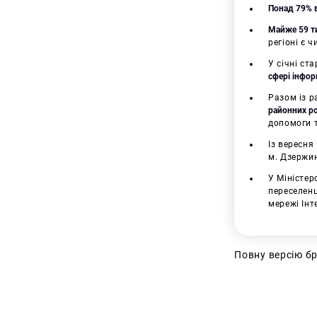
Понад 79% в
Майже 59 ти
регіоні є 
У січні ст
сфері інфор
Разом із 
районних ро
допомоги т
Із вересня
м. Дзержин
У Міністер
переселенц
мережі Інт
Повну версію б