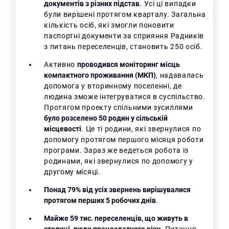
документів з різних підстав
. Усі ці випадки
були вирішені протягом кварталу. Загальна
кількість осіб, які змогли поновити
паспортні документи за сприяння Радників
з питань переселенців, становить 250 осіб.
Активно
проводився моніторинг місць
компактного проживання (МКП)
, надавалась
допомога у вторинному поселенні, де
людина зможе інтегруватися в суспільство.
Протягом проекту спільними зусиллями
було розселено 50 родин у сільській
місцевості
. Це ті родини, які звернулися по
допомогу протягом першого місяця роботи
програми. Зараз же ведеться робота із
родинами, які звернулися по допомогу у
другому місяці.
Понад 79% від усіх звернень вирішувалися
протягом перших 5 робочих днів
.
Майже 59 тис. переселенців, що живуть в
столиці, люди працездатного віку
. Питання