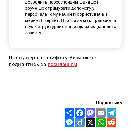
дозволить переселенцям швидше і
зручніше отримувати допомогу у
персональному кабінеті користувача в
мережі Інтернет. Програма має працювати
в усіх структурних підрозділах соціального
захисту.
Повну версію брифінгу Ви можете
подивитись за
посиланням
.
Поділитись
Share
Facebook
Mastodon
Email
Telegr
Messenger
Diigo
X
WhatsApp
Reddit