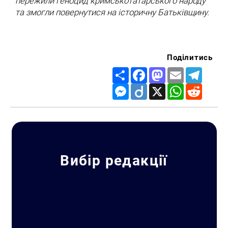
пережили геноцид кримськотатарського народу
та змогли повернутися на історичну Батьківщину.
Поділитись
Share
Facebook
Mastodon
Email
Telegr
Messenger
Diigo
X
WhatsApp
Reddit
Вибір редакції
Пошук за запитом: