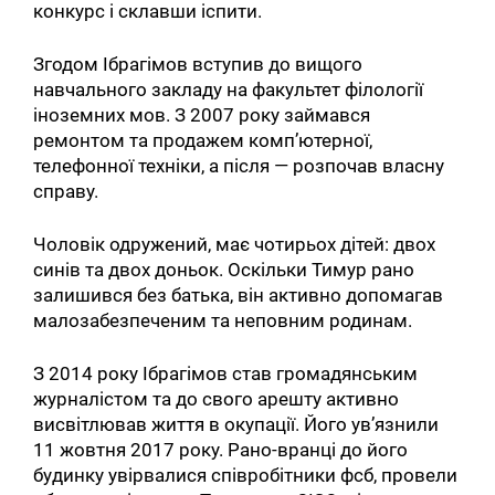
конкурс і склавши іспити.
Згодом Ібрагімов вступив до вищого
навчального закладу на факультет філології
іноземних мов. З 2007 року займався
ремонтом та продажем комп’ютерної,
телефонної техніки, а після — розпочав власну
справу.
Чоловік одружений, має чотирьох дітей: двох
синів та двох доньок. Оскільки Тимур рано
залишився без батька, він активно допомагав
малозабезпеченим та неповним родинам.
З 2014 року Ібрагімов став громадянським
журналістом та до свого арешту активно
висвітлював життя в окупації. Його ув’язнили
11 жовтня 2017 року. Рано-вранці до його
будинку увірвалися співробітники фсб, провели