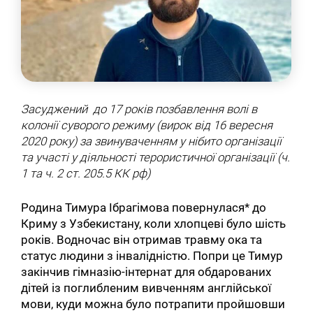
Засуджений до 17 років позбавлення волі в
колонії суворого режиму (вирок від 16 вересня
2020 року) за звинуваченням у нібито організації
та участі у діяльності терористичної організації (ч.
1 та ч. 2 ст. 205.5 КК рф)
Родина Тимура Ібрагімова повернулася* до
Криму з Узбекистану, коли хлопцеві було шість
років. Водночас він отримав травму ока та
статус людини з інвалідністю. Попри це Тимур
закінчив гімназію-інтернат для обдарованих
дітей із поглибленим вивченням англійської
мови, куди можна було потрапити пройшовши