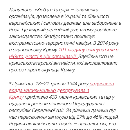
Довідково: «Хізб ут-Тахрір» — ісламська
організація, дозволена в Україні та більшості
європейських і світових держав, але заборонена в
Росії. Це мирний релігійний рух, якому російське
законодавство безпідставно приписує
екстремістсько-терористичні наміри. З 2014 року
в окупованому Криму
101 людину звинуватили в
нібито участі в цій організації.
Здебільшого це
кримськотатарські активісти, які висловлювали
протест проти окупації Криму.
* Примітка: 18–21 травня 1944 року
радянська
влада насильнильно депортувала з
Криму
приблизно 430 тисячі кримських татар у
віддалені регіони північного Передуралля і
республік Середньої Азії. За різними даними під
час переселення загинуло від 27% до 46% людей.
Родини нинішніх політв’язнів — нащадки тих, хто