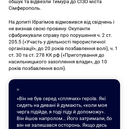
обшук та відвезли Тимура до СІЗО міста
Сімферополь.
На допиті Ібрагімов відмовився від свідчень і
не визнав свою провину. Окупанти
сфабрикували справу про порушення ч. 2 ст.
205.5 («Участь у діяльності терористичної
організації», до 20 років позбавлення волі), ч. 1
ст. 30 та ст. 278 КК рф («Приготування до
насильницького захоплення влади», до 10
років позбавлення волі).
«Він не був серед «сплячих» героїв. Які
сидять на дивані й думають, «коли моя
черга підійде, я тоді піду й допоможу».
Він йшов напролом… Його затримали, бо
він не залишався осторонь. Якщо десь