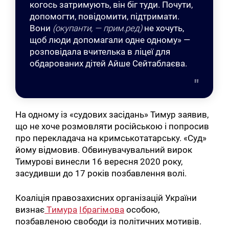
когось затримують, він біг туди. Почути,
допомогти, повідомити, підтримати.
Вони
(окупанти, — прим.ред)
не хочуть,
щоб люди допомагали одне одному» —
розповідала вчителька в ліцеї для
обдарованих дітей Айше Сейтаблаєва.
На одному із «судових засідань» Тимур заявив,
що не хоче розмовляти російською і попросив
про перекладача на кримськотатарську. «Суд»
йому відмовив. Обвинувачувальний вирок
Тимурові винесли 16 вересня 2020 року,
засудивши до 17 років позбавлення волі.
Коаліція правозахисних організацій України
визнає
Тимура
Ібрагімова
особою,
позбавленою свободи із політичних мотивів.