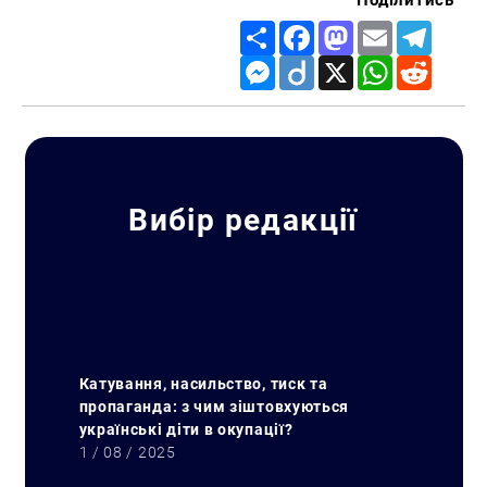
Поділитись
Share
Facebook
Mastodon
Email
Telegr
Messenger
Diigo
X
WhatsApp
Reddit
Вибір редакції
Катування, насильство, тиск та
пропаганда: з чим зіштовхуються
українські діти в окупації?
1 / 08 / 2025