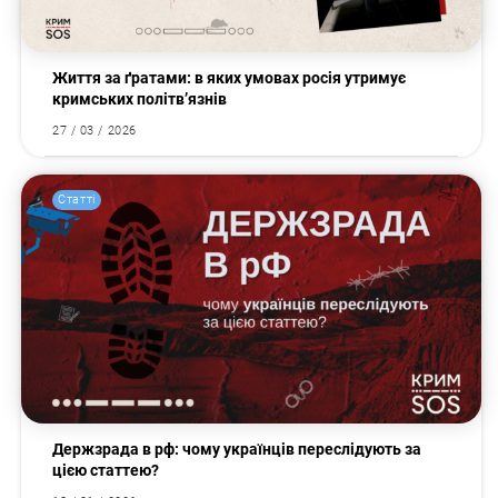
Життя за ґратами: в яких умовах росія утримує
кримських політв’язнів
27 / 03 / 2026
Статті
Пошук за запитом:
Держзрада в рф: чому українців переслідують за
цією статтею?