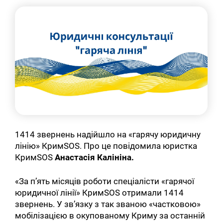
1414 звернень надійшло на «гарячу юридичну
лінію» КримSOS. Про це повідомила юристка
КримSOS
Анастасія Калініна.
«За п’ять місяців роботи спеціалісти «гарячої
юридичної лінії» КримSOS отримали 1414
звернень. У зв’язку з так званою «частковою»
мобілізацією в окупованому Криму за останній