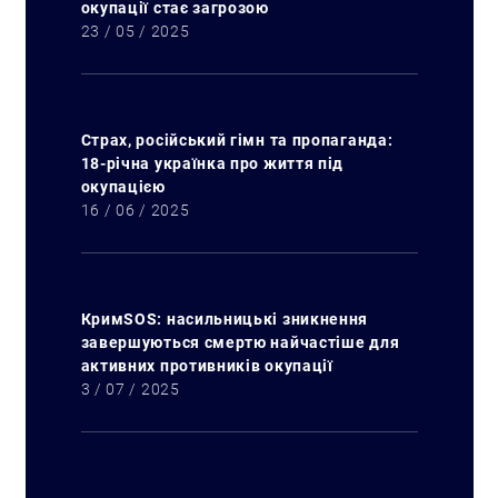
окупації стає загрозою
23 / 05 / 2025
Страх, російський гімн та пропаганда:
18-річна українка про життя під
окупацією
16 / 06 / 2025
Искать:
КримSOS: насильницькі зникнення
завершуються смертю найчастіше для
активних противників окупації
3 / 07 / 2025