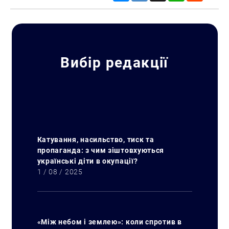
Вибір редакції
Катування, насильство, тиск та
пропаганда: з чим зіштовхуються
українські діти в окупації?
1 / 08 / 2025
«Між небом і землею»: коли спротив в