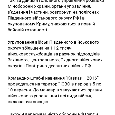
Так, за даними Головного управління розвідки
Міноборони України, органи управління,
з’єднання і частини, розгорнуті на полігонах
Південного військового округу РФ і в
окупованому Криму, знаходяться в повній
бойовій готовності.
Угруповання військ Південного військового
округу збільшена на 11,2 тисячі
військовослужбовців за рахунок підрозділів
Західного, Центрального, Східного військових
округів і Повітряно-десантних військ РФ.
Командно-штабні навчання “Кавказ – 2016”
проводяться на території ЮВО в період з 5 по
10 вересня. До маневрів залучаються органи
військового управління і всі види військ,
включаючи авіацію.
Також 9 вересня міністр оборони РФ Сергій