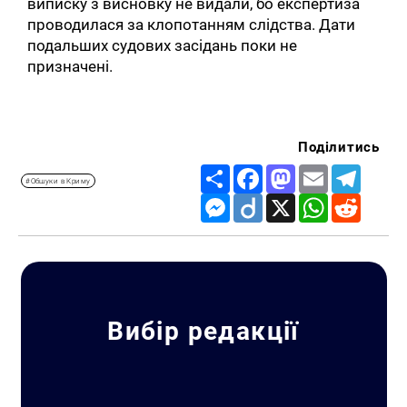
виписку з висновку не видали, бо експертиза
проводилася за клопотанням слідства. Дати
подальших судових засідань поки не
призначені.
Поділитись
Share
Facebook
Mastodon
Email
Telegr
#Обшуки в Криму
Messenger
Diigo
X
WhatsApp
Reddit
Пошук за запитом:
Вибір редакції