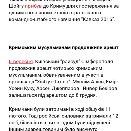
Шойгу
прибув
до Криму для спостереження за
одним з ключових етапів стратегічного
командно-штабного навчання “Кавказ 2016”.
Кримським мусульманам продовжили арешт
6 вересня
. Київський “райсуд” Сімферополя
продовжив арешт чотирьох кримським
мусульманам, обвинуваченим в участі в
організації “Хізб ут-Тахрір”. Муслім Алієв, Емір-
Усеин Куку, Арсен Джеппаров і Инвер Бекіров
залишаться під арештом до 8 грудня.
Кримчани були затримані в ході обшуків 11
лютого. Тоді російські силовики затримали 12
осіб, більшість з них згодом були відпущені.
Іншим заарештованим було висунуто