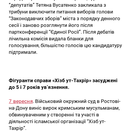
“депутатів” Тетяна Вусатенко закликала з
трибуни виключити питання виборів голови
“Законодавчих зборів” міста з порядку денного
сесії і заново розглянути його після
партконференції “Єдиної Росії”. Після дебатів
лічильна комісія видала бланки для
голосування, більшістю голосів цю кандидатуру
підтримали.
Фігуранти справи «Хізб ут-Тахрір» засуджені
до 5 і 7 років ув’язнення.
7 вересня
. Військовий окружний суд в Ростові-
на-Дону виніс вирок кримським мусульманам,
обвинуваченим у створенні та участі в
діяльності ісламської організації “Хізб ут-
Тахрір”.