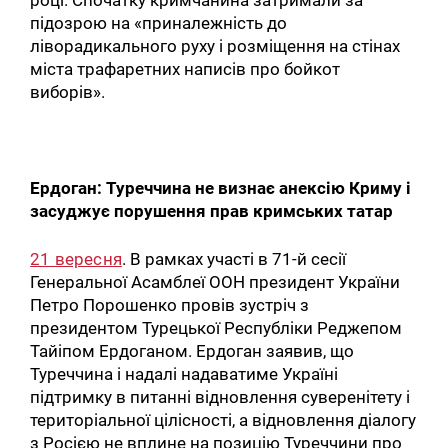
підозрою на «приналежність до
ліворадикального руху і розміщення на стінах
міста трафаретних написів про бойкот
виборів».
Ердоган: Туреччина не визнає анексію Криму і
засуджує порушення прав кримських татар
21 вересня
. В рамках участі в 71-й сесії
Генеральної Асамблеї ООН президент України
Петро Порошенко провів зустріч з
президентом Турецької Республіки Реджепом
Тайіпом Ердоганом. Ердоган заявив, що
Туреччина і надалі надаватиме Україні
підтримку в питанні відновлення суверенітету і
територіальної цілісності, а відновлення діалогу
з Росією не вплине на позицію Туреччини про