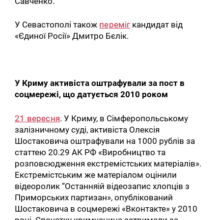
Савченко.
У Севастополі також
переміг
кандидат від
«Єдиної Росії» Дмитро Бєлік.
У Криму активіста оштрафували за пост в
соцмережі, що датується 2010 роком
21 вересня
. У Криму, в Сімферопольському
залізничному суді, активіста Олексія
Шостаковича оштрафували на 1000 рублів за
статтею 20.29 АК РФ «Виробництво та
розповсюдження екстремістських матеріалів».
Екстремістським же матеріалом оцінили
відеоролик “Останняій відеозапис хлопців з
Приморських партизан», опублікований
Шостаковича в соцмережі «Вконтакте» у 2010
році. Спочатку кримчанина затримали за