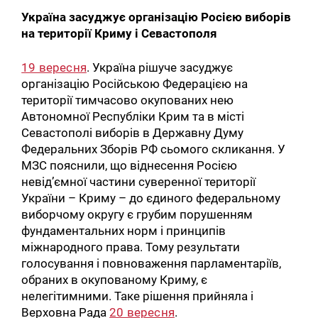
Україна засуджує організацію Росією виборів
на території Криму і Севастополя
19 вересня
. Україна рішуче засуджує
організацію Російською Федерацією на
території тимчасово окупованих нею
Автономної Республіки Крим та в місті
Севастополі виборів в Державну Думу
Федеральних Зборів РФ сьомого скликання. У
МЗС пояснили, що віднесення Росією
невід’ємної частини суверенної території
України – Криму – до єдиного федеральному
виборчому округу є грубим порушенням
фундаментальних норм і принципів
міжнародного права. Тому результати
голосування і повноваження парламентаріїв,
обраних в окупованому Криму, є
нелегітимними. Таке рішення прийняла і
Верховна Рада
20 вересня
.