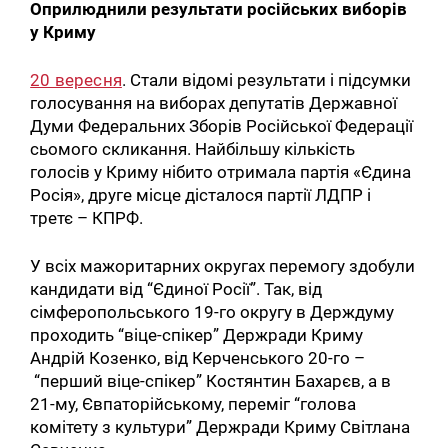
Оприлюднили результати російських виборів
у Криму
20 вересня
. Стали відомі результати і підсумки
голосування на виборах депутатів Державної
Думи Федеральних Зборів Російської Федерації
сьомого скликання. Найбільшу кількість
голосів у Криму нібито отримала партія «Єдина
Росія», друге місце дісталося партії ЛДПР і
третє – КПРФ.
У всіх мажоритарних округах перемогу здобули
кандидати від “Єдиної Росії”. Так, від
сімферопольського 19-го округу в Держдуму
проходить “віце-спікер” Держради Криму
Андрій Козенко, від Керченського 20-го –
“перший віце-спікер” Костянтин Бахарєв, а в
21-му, Євпаторійському, переміг “голова
комітету з культури” Держради Криму Світлана