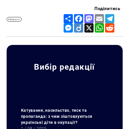
Поділитись
Share
Facebook
Mastodon
Email
Telegr
#Меджліс
Messenger
Diigo
X
WhatsApp
Reddit
Вибір редакції
Пошук за запитом:
Катування, насильство, тиск та
пропаганда: з чим зіштовхуються
українські діти в окупації?
1 / 08 / 2025