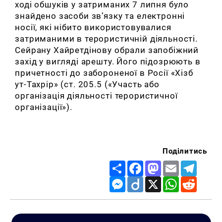
ході обшуків у затриманих 7 липня було
знайдено засоби зв’язку та електронні
носії, які нібито використовувалися
затриманими в терористичній діяльності.
Сейрану Хайретдінову обрали запобіжний
захід у вигляді арешту. Його підозрюють в
причетності до забороненої в Росії «Хізб
ут-Тахрір» (ст. 205.5 («Участь або
організація діяльності терористичної
організації»).
Поділитись
Share
Facebook
Mastodon
Email
Telegr
Messenger
Diigo
X
WhatsApp
Reddit