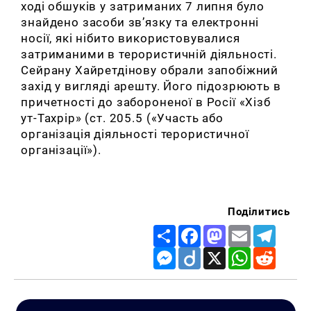
ході обшуків у затриманих 7 липня було
знайдено засоби зв’язку та електронні
носії, які нібито використовувалися
затриманими в терористичній діяльності.
Сейрану Хайретдінову обрали запобіжний
захід у вигляді арешту. Його підозрюють в
причетності до забороненої в Росії «Хізб
ут-Тахрір» (ст. 205.5 («Участь або
організація діяльності терористичної
організації»).
Поділитись
Share
Facebook
Mastodon
Email
Telegr
Messenger
Diigo
X
WhatsApp
Reddit