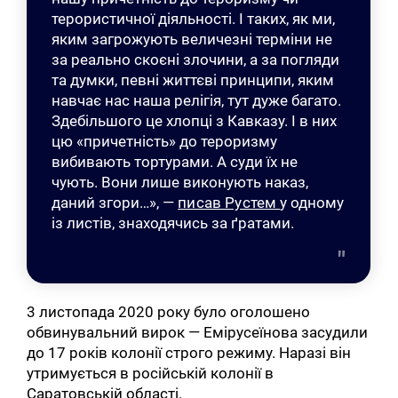
терористичної діяльності. І таких, як ми,
яким загрожують величезні терміни не
за реально скоєні злочини, а за погляди
та думки, певні життєві принципи, яким
навчає нас наша релігія, тут дуже багато.
Здебільшого це хлопці з Кавказу. І в них
цю «причетність» до тероризму
вибивають тортурами. А суди їх не
чують. Вони лише виконують наказ,
даний згори…», —
писав Рустем
у одному
із листів, знаходячись за ґратами.
3 листопада 2020 року було оголошено
обвинувальний вирок — Емірусеїнова засудили
до 17 років колонії строго режиму. Наразі він
утримується в російській колонії в
Саратовській області.