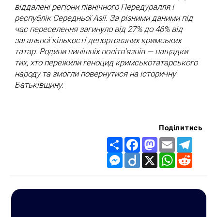
віддалені регіони північного Передуралля і
республік Середньої Азії. За різними даними під
час переселення загинуло від 27% до 46% від
загальної кількості депортованих кримських
татар. Родини нинішніх політв’язнів — нащадки
тих, хто пережили геноцид кримськотатарського
народу та змогли повернутися на історичну
Батьківщину.
Поділитись
Share
Facebook
Mastodon
Email
Telegr
Messenger
Diigo
X
WhatsApp
Reddit