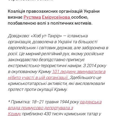
Коаліція правозахисних організацій України
визнає
Рустема
Емірусеїнова
особою,
позбавленою волі з політичних мотивів.
Довідково: «Хізб ут-Тахрір» — ісламська
організація, дозволена в Україні та більшості
європейських і світових держав, але заборонена в
росії. Це мирний релігійний рух, якому російське
законодавство безпідставно приписує
екстремістсько-терористичні наміри. З 2014 року
в окупованому Криму
101 людину звинуватили в
нібито участі в цій організації.
Здебільшого це
кримськотатарські активісти, які висловлювали
протест проти окупації Криму.
* Примітка: 18–21 травня 1944 року
радянська
влада примусово депортувала з
Криму
приблизно 430 тисяч кримських татар у