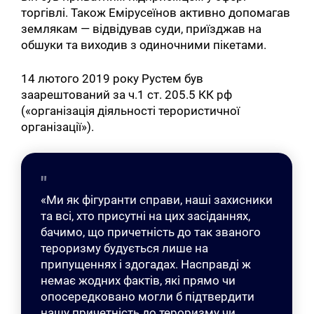
торгівлі. Також Емірусеїнов активно допомагав
землякам — відвідував суди, приїзджав на
обшуки та виходив з одиночними пікетами.
14 лютого 2019 року Рустем був
заарештований за ч.1 ст. 205.5 КК рф
(«організація діяльності терористичної
організації»).
«Ми як фігуранти справи, наші захисники
та всі, хто присутні на цих засіданнях,
бачимо, що причетність до так званого
тероризму будується лише на
припущеннях і здогадах. Насправді ж
немає жодних фактів, які прямо чи
опосередковано могли б підтвердити
нашу причетність до тероризму чи