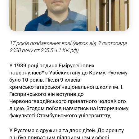
17 років позбавлення волі (вирок від 3 листопада
2020 року ст.205.5 ч.1 КК рф)
У 1989 році родина Емірусеїнових
повернулась* з Узбекистану до Криму. Рустему
було 10 років. Після 9 класів
кримськотатарської національної школи ім. І.
Гаспринського він вступив до
Червоногвардійського приватного чоловічого
ліцею. Згодом поїхав навчатись на історичному
факультеті Стамбульського університету,
У Рустема є дружина та двоє дітей. До арешту
він був приватним підприємцем у сфері